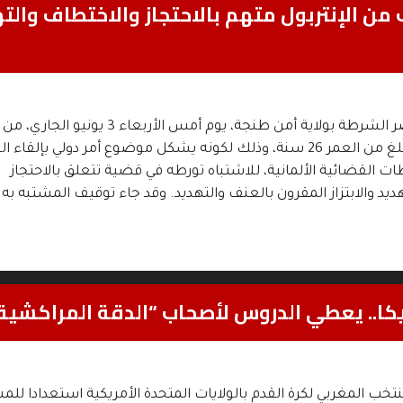
ن الإنتربول متهم بالاحتجاز والاختطاف والت
تمكنت عناصر الشرطة بولاية أمن طنجة، يوم أمس الأربعاء 3 ي
مواطن ألماني يبلغ من العمر 26 سنة، وذلك لكونه يشكل موضوع أمر دولي بإلقا
 القضائية الألمانية، للاشتباه تورطه في قضية تتعلق بالاحتجاز
ديد والابتزاز المقرون بالعنف والتهديد. وقد جاء توقيف المشتبه به 
كا.. يعطي الدروس لأصحاب “الدقة المراكشية
ب المغربي لكرة القدم بالولايات المتحدة الأمريكية استعدادا للم