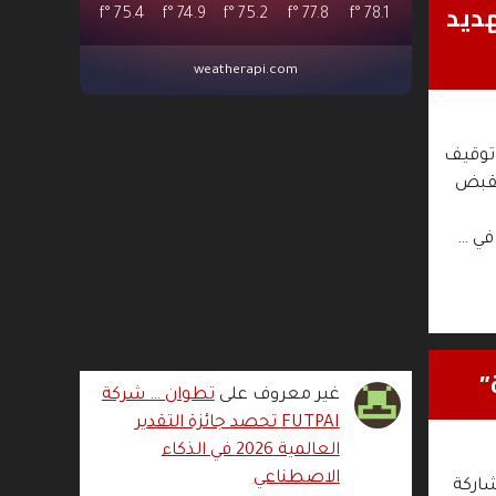
هديد
°f
75.4
°f
74.9
°f
75.2
°f
77.8
°f
78.1
weatherapi.com
ونيو الجاري، من توقيف
ء القبض
في …
https://www.youtube.com/watch?
v=wo3mchE51cI
”
غير معروف
على
تطوان … شركة
FUTPAI تحصد جائزة التقدير
العالمية 2026 في الذكاء
الاصطناعي
شاركة