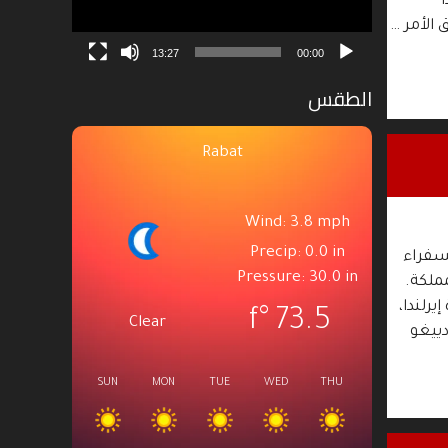
ا
الأمر …
13:27
00:00
الطقس
Rabat
Wind: 3.8 mph
Precip: 0.0 in
سفراء
Pressure: 30.0 in
ملكة.
يرلندا،
°f
73.5
Clear
دييغو
SUN
MON
TUE
WED
THU