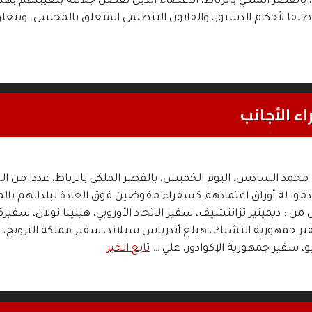
لـ 04 يونيو 2026، بالقصر الملكي بالرباط، الأعضاء الذين تفضل جلالته بتعيينهم بهذ
قا لأحكام الدستور، والقانون التنظيمي المتعلق بالمجلس. ويتعلق 
ء الأجانب
حمد السادس، اليوم الخميس، بالقصر الملكي بالرباط، عددا من ال
قدموا له أوراق اعتمادهم كسفراء مفوضين فوق العادة لبلدانهم بالم
 من : ديميتير تزانتشيف، سفير الاتحاد الأوروبي، هيلينا نولان، سفيرة إ
ير جمهورية التشيك، هيلغ أندرياس سيلاند، سفير مملكة النرويج، 
و، سفير جمهورية الإكوادور، علي …
تابع الخبر