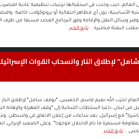
 العالم، حيث وجدت في استقبالها ترتيبات تنظيمية عادية اقتصرت
ية الأساسية، دون أي مظاهر احتفالية أو بروتوكولات خاصة. واقتص
وفير وسائل النقل والإقامة وفق البرنامج المحدد مسبقا من طرف ال
نتقلت البعثة مباشرة …
تابع الخبر
شامل” لإطلاق النار وانسحاب القوات الإسرائيل
عام لحزب الله نعيم قاسم، الخميس، “بوقف شامل” لإطلاق النار
 من لبنان، داعيا السلطات اللبنانية إلى “وقف المهزلة والإهانة ال
اشرة” مع إسرائيل، بعد ساعات من إعلان الاتفاق في واشنطن. وش
مقاومة مستمرة ما دام الاحتلال موجودا”. وعلى الصعيد الإيراني، ات
جتبى …
تابع الخبر