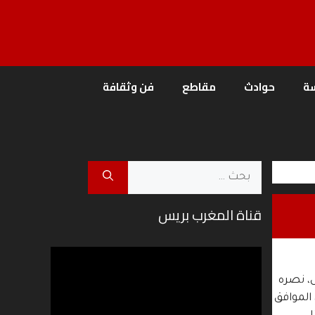
ة
حوادث
مقاطع
فن وثقافة
البحث
عن:
قناة المغرب بريس
مشغل
الفيديو
، نصره
لى للسلطة القضائية، يومه الخميس 18 ذي الحجة 1447 هـ، الموافق