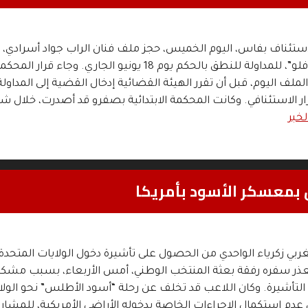
ستئناف بفاس، اليوم الخميس، حجز ملف فنان الراب جواد أسرادي،
المعروف بـ “بوز فلو”، للمداولة للنطق بالحكم يوم 18 يونيو الجاري. وجاء قرا
ملف اليوم، قبل أن تقرر الهيئة القضائية إدخال القضية إلى المداولة
ار الاستئنافي. وكانت المحكمة الابتدائية بصفرو قد أصدرت، خلال شه
لخبر
ق بمعسكر الأسود بأمريكا
غربي زكرياء الواحدي من الحصول على تأشيرة دخول الولايات المتحدة
تعذر سفره رفقة بعثة المنتخب الوطني، أمس الأربعاء، بسبب مشكل
التأشيرة. وكان اللاعب قد تخلف عن رحلة “أسود الأطلس” نحو الولا
عدم استكمال الإجراءات الخاصة بدخوله الأراضي الأمريكية، للمشار