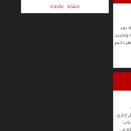
« مايو
يوليو »
ر المحكمة بعد
 وتحديد
ر دجنبر
 إداري
يات
كة في