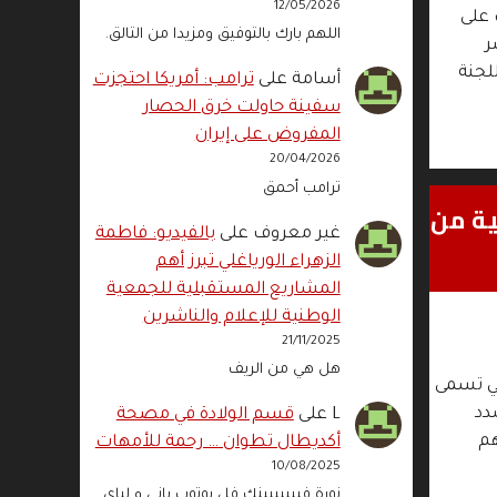
12/05/2026
 على
اللهم بارك بالتوفيق ومزيدا من التالق.
ر
لجنة
أسامة
على
ترامب: أمريكا احتجزت
سفينة حاولت خرق الحصار
المفروض على إيران
20/04/2026
ترامب أحمق
ية من
غير معروف
على
بالفيديو: فاطمة
الزهراء الورياغلي تبرز أهم
المشاريع المستقبلية للجمعية
الوطنية للإعلام والناشرين
21/11/2025
هل هي من الريف
تي تسمى
دد
L
على
قسم الولادة في مصحة
هم
أكديطال تطوان … رحمة للأمهات
10/08/2025
نورة فييييييينك فل يوتوب باني و لباي