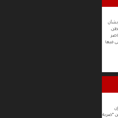
 بشأن
طن.
اصر
ى فيها
ن
ين “ضربة