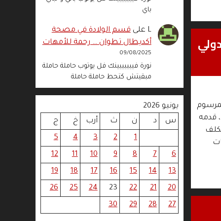
باي
L
على
قسم الولادة في مصحة
دولي
أكديطال تطوان … رحمة للأمهات
09/08/2025
نورة فييييييينك فل يوتوب حاملة حاملة
مبقيتش كتحط حاملة حاملة
لمرسوم
يونيو 2026
ي، قدمه
س
د
ن
ث
أرب
خ
ج
مكلف
5
4
3
2
1
ات
12
11
10
9
8
7
6
19
18
17
16
15
14
13
26
25
24
23
22
21
20
30
29
28
27