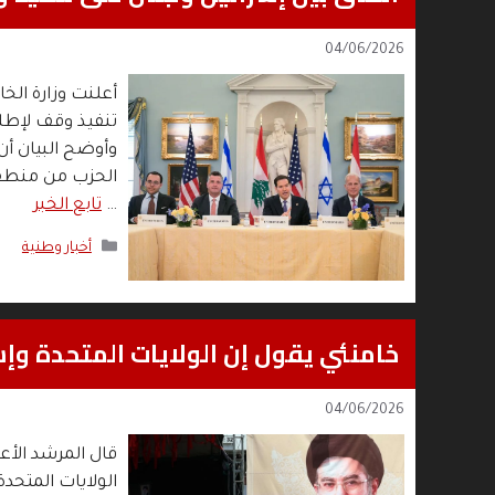
04/06/2026
أعلنت وزارة الخا
تنفيذ وقف لإطل
وأوضح البيان أن
الحزب من منطقة 
…
تابع الخبر
التصنيفات
أخبار وطنية
خامنئي يقول إن الولايات المتحدة وإسر
04/06/2026
قال المرشد الأع
الولايات المتحدة