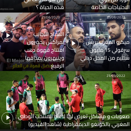
الاحتياجات الخاصة
هذه الحياة ؟
21/06/2023
21/08/2023
السياح الأجانب
ميكرو المغرب بريس :
بمراكش يحضرون
سرقولي 15 مليون
افتتاح قهوة دهب
سنتيم من المحل ديالي
وينبهرون بمذاقها
!
الرفيع
23/03/2022
صعوبات و مشاكل تعرض لها لاعبو المنتخب الوطني
المغربي بالكونغو الديمقراطية (شاهد الفيديو)