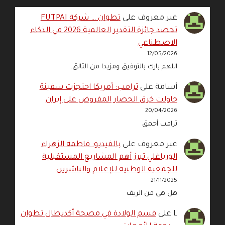
غير معروف
على
تطوان … شركة FUTPAI
تحصد جائزة التقدير العالمية 2026 في الذكاء
الاصطناعي
12/05/2026
اللهم بارك بالتوفيق ومزيدا من التالق.
أسامة
على
ترامب: أمريكا احتجزت سفينة
حاولت خرق الحصار المفروض على إيران
20/04/2026
ترامب أحمق
غير معروف
على
بالفيديو: فاطمة الزهراء
الورياغلي تبرز أهم المشاريع المستقبلية
للجمعية الوطنية للإعلام والناشرين
21/11/2025
هل هي من الريف
L
على
قسم الولادة في مصحة أكديطال تطوان