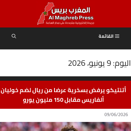
نتقل
لى
لمحتوى
القائمة
اليوم:
9 يونيو، 2026
أتلتيكو يرفض بسخرية عرضا من ريال لضم خوليان
ألفاريس مقابل 150 مليون يورو
09/06/2026