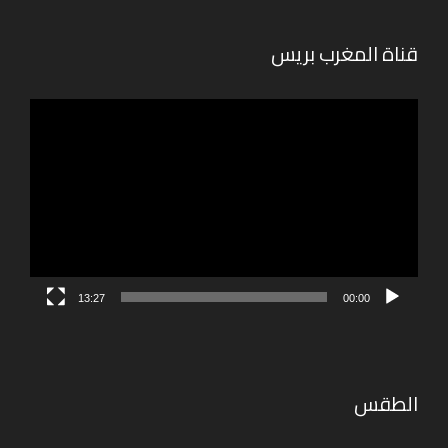
قناة المغرب بريس
مشغل
الفيديو
13:27
00:00
الطقس