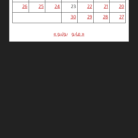
26
25
24
23
22
21
20
30
29
28
27
« مايو
يوليو »