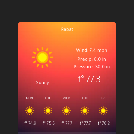
Rabat
Wind: 7.4 mph
Precip: 0.0 in
Pressure: 30.0 in
°f
77.3
Sunny
MON
TUE
WED
THU
FRI
°f
74.9
°f
75.6
°f
77.7
°f
77.7
°f
78.2