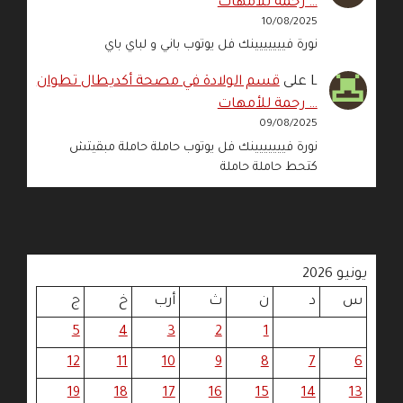
… رحمة للأمهات
10/08/2025
نورة فييييييينك فل يوتوب باني و لباي باي
L
على
قسم الولادة في مصحة أكديطال تطوان
… رحمة للأمهات
09/08/2025
نورة فييييييينك فل يوتوب حاملة حاملة مبقيتش
كتحط حاملة حاملة
يونيو 2026
س
د
ن
ث
أرب
خ
ج
5
4
3
2
1
12
11
10
9
8
7
6
19
18
17
16
15
14
13