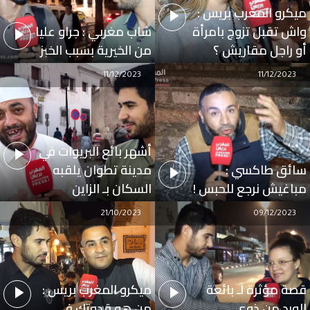
ميكرو المغرب بريس :
واش تقبل تزوج بامرأة
شاب مغربي : جراو عليا
أو راجل مقاريش ؟
من الخيرية بسبب الخبز
11/12/2023
11/12/2023
أشهر بائع البريوات في
سائق طاكسي :
مدينة تطوان يلقبه
مباغيش نرجع للحبس !
السكان بـ الزاين
21/10/2023
09/12/2023
قصة مؤثرة لـ بائعة
ميكرو المغرب بريس :
الورد من ذوي
من هو قدوتك في