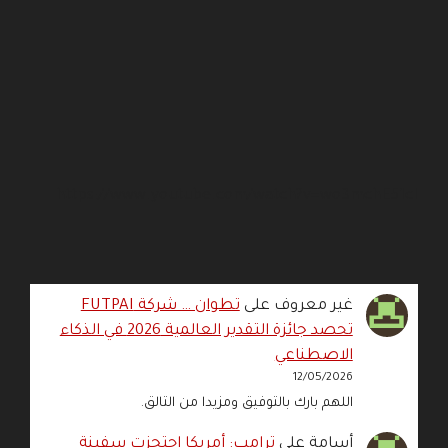
https://www.youtube.com/watch?v=wo3mchE51cI
غير معروف
على
تطوان … شركة FUTPAI
تحصد جائزة التقدير العالمية 2026 في الذكاء
الاصطناعي
12/05/2026
اللهم بارك بالتوفيق ومزيدا من التالق.
أسامة
على
ترامب: أمريكا احتجزت سفينة