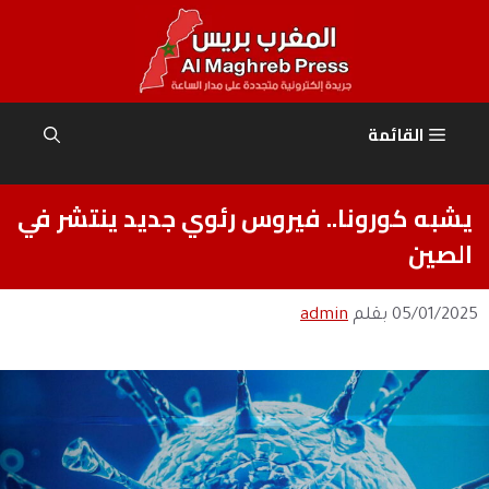
نتقل
لى
لمحتوى
القائمة
يشبه كورونا.. فيروس رئوي جديد ينتشر في
الصين
05/01/2025
بقلم
admin