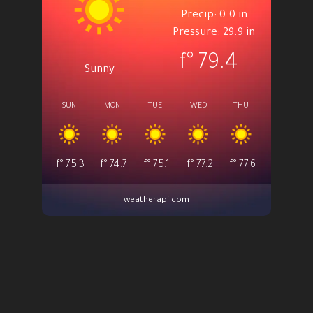
Precip: 0.0 in
Pressure: 29.9 in
°f
79.4
Sunny
SUN
MON
TUE
WED
THU
°f
75.3
°f
74.7
°f
75.1
°f
77.2
°f
77.6
weatherapi.com