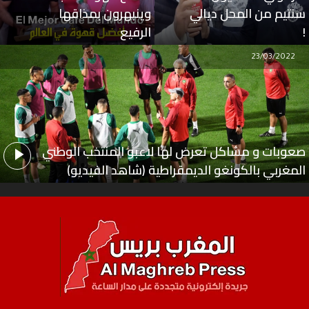
سنتيم من المحل ديالي
وينبهرون بمذاقها
!
الرفيع
23/03/2022
صعوبات و مشاكل تعرض لها لاعبو المنتخب الوطني
المغربي بالكونغو الديمقراطية (شاهد الفيديو)