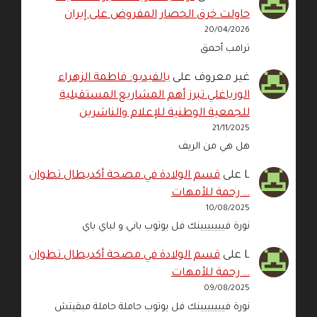
حاولت خرق الحصار المفروض على إيران
20/04/2026
ترامب أحمق
غير معروف
على
بالفيديو: فاطمة الزهراء
الورياغلي تبرز أهم المشاريع المستقبلية
للجمعية الوطنية للإعلام والناشرين
21/11/2025
هل هي من الريف
L
على
قسم الولادة في مصحة أكديطال تطوان
… رحمة للأمهات
10/08/2025
نورة فييييييينك فل يوتوب باني و لباي باي
L
على
قسم الولادة في مصحة أكديطال تطوان
… رحمة للأمهات
09/08/2025
نورة فييييييينك فل يوتوب حاملة حاملة مبقيتش