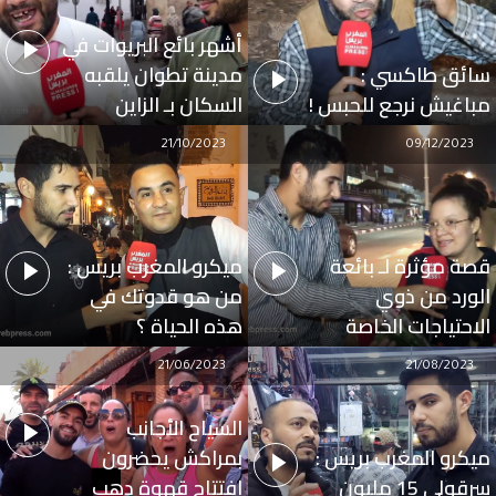
أشهر بائع البريوات في
سائق طاكسي :
مدينة تطوان يلقبه
مباغيش نرجع للحبس !
السكان بـ الزاين
21/10/2023
09/12/2023
قصة مؤثرة لـ بائعة
ميكرو المغرب بريس :
الورد من ذوي
من هو قدوتك في
الاحتياجات الخاصة
هذه الحياة ؟
21/06/2023
21/08/2023
السياح الأجانب
ميكرو المغرب بريس :
بمراكش يحضرون
سرقولي 15 مليون
افتتاح قهوة دهب