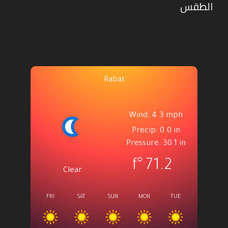
الطقس
Rabat
Wind: 4.3 mph
Precip: 0.0 in
Pressure: 30.1 in
°f
71.2
Clear
FRI
SAT
SUN
MON
TUE