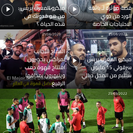
قصة مؤثرة لـ بائعة
ميكرو المغرب بريس :
الورد من ذوي
من هو قدوتك في
الاحتياجات الخاصة
هذه الحياة ؟
21/06/2023
21/08/2023
السياح الأجانب
ميكرو المغرب بريس :
بمراكش يحضرون
سرقولي 15 مليون
افتتاح قهوة دهب
سنتيم من المحل ديالي
وينبهرون بمذاقها
!
الرفيع
23/03/2022