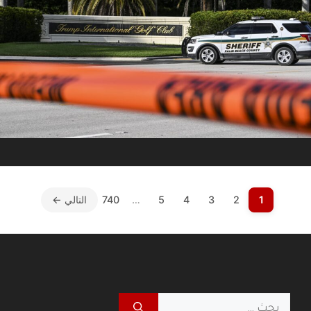
1
2
3
4
5
…
740
التالي ←
البحث