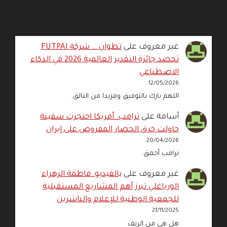
غير معروف
على
تطوان … شركة FUTPAI
تحصد جائزة التقدير العالمية 2026 في الذكاء
الاصطناعي
12/05/2026
اللهم بارك بالتوفيق ومزيدا من التالق.
أسامة
على
ترامب: أمريكا احتجزت سفينة
حاولت خرق الحصار المفروض على إيران
20/04/2026
ترامب أحمق
غير معروف
على
بالفيديو: فاطمة الزهراء
الورياغلي تبرز أهم المشاريع المستقبلية
للجمعية الوطنية للإعلام والناشرين
21/11/2025
هل هي من الريف