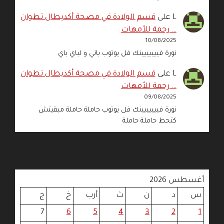
L
على
قسم الولادة في مصحة أكديطال تطوان
… رحمة للأمهات
10/08/2025
نورة فييييييينك فل يوتوب باني و لباي باي
L
على
قسم الولادة في مصحة أكديطال تطوان
… رحمة للأمهات
09/08/2025
نورة فييييييينك فل يوتوب حاملة حاملة مبقيتش
كتحط حاملة حاملة
أغسطس 2026
س
د
ن
ث
أرب
خ
ج
7
6
5
4
3
2
1