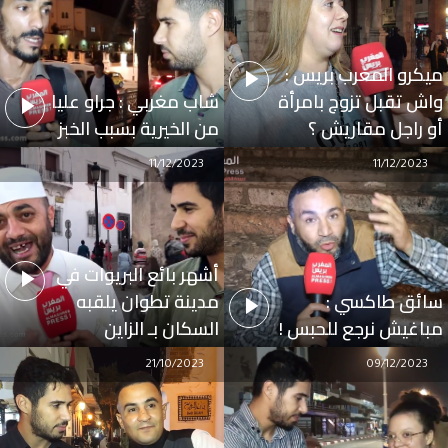
ميكرو المغرب بريس :
واش تقبل تزوج بامرأة
شاب مغربي : جراو عليا
أو راجل مقاريش ؟
من الخيرية بسبب الخبز
11/12/2023
11/12/2023
أشهر بائع البريوات في
سائق طاكسي :
مدينة تطوان يلقبه
مباغيش نرجع للحبس !
السكان بـ الزاين
21/10/2023
09/12/2023