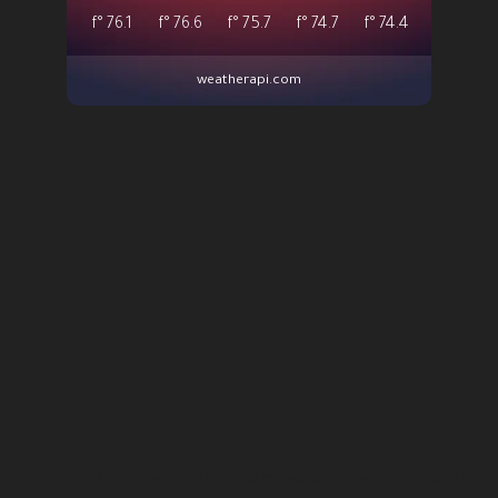
°f
76.1
°f
76.6
°f
75.7
°f
74.7
°f
74.4
weatherapi.com
https://www.youtube.com/watch?v=wo3mchE51cI