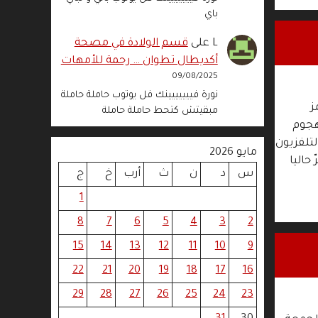
باي
L
على
قسم الولادة في مصحة
أكديطال تطوان … رحمة للأمهات
09/08/2025
نورة فييييييينك فل يوتوب حاملة حاملة
ز
مبقيتش كتحط حاملة حاملة
هجوم
لتلفزيون
مايو 2026
حاليا
س
د
ن
ث
أرب
خ
ج
1
8
7
6
5
4
3
2
15
14
13
12
11
10
9
22
21
20
19
18
17
16
29
28
27
26
25
24
23