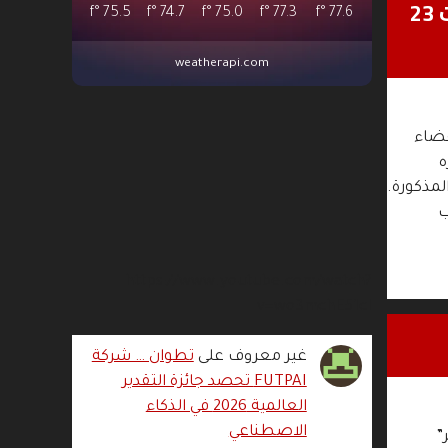
اجتماع مع مسؤولي وسائل الإعلام العمومية بخصوص المواكبة الإعلامية لانتخابات 23
°f
75.5
°f
74.7
°f
75.0
°f
77.3
°f
77.6
weatherapi.com
أعضاء
ره
لمذكورة.
ب
https://www.youtube.com/watch?
v=wo3mchE51cI
غير معروف
على
تطوان … شركة
FUTPAI تحصد جائزة التقدير
العالمية 2026 في الذكاء
الاصطناعي
”