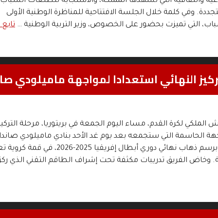
اعية والثقافية التي تشهدها المملكة، والاستجابة لتطلعات الشباب
جددة. وفي كلمة خلال الجلسة الافتتاحية للمناظرة الوطنية الأولى
، التي تميزت بحضور على الخصوص، وزير التربية الوطنية …
تابع 
كيز النهائي استعدادا لمواجهة ماميلودي صان
الملكي لكرة القدم، مساء اليوم الجمعة في بريتوريا، مرحلة التركيز 
هة الحاسمة التي ستجمعه بعد يوم غد الأحد بنادي ماميلودي صانداو
الجنوب إفريقي، برسم ذهاب نهائي دوري أبطال إفريقيا 2025-26
دية. وخاض الفريق تدريبات مكثفة تحت إشراف الطاقم التقني الذي ركز