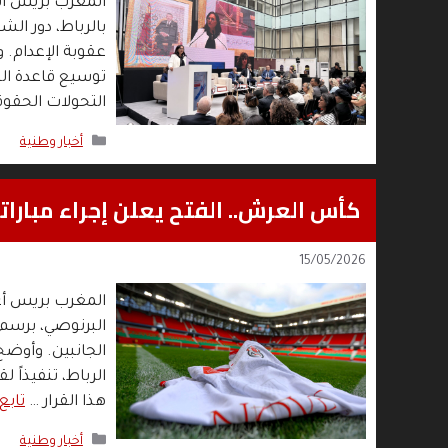
المغرب بريس أب
بالرباط، دور ال
عقوبة الإعدام.
توسيع قاعدة الش
التحولات الحقو
التصنيفات
أخبار وطنية
كأس العرش.. الفتح يعلن إجراء مبارات
15/05/2026
المغرب بريس أعلن
البرنوصي، برس
الجانبين. وأوضح
الرباط، تنفيذاً 
هذا القرار …
تابع 
التصنيفات
أخبار وطنية