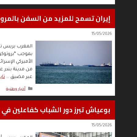
إيران تسمح للمزيد من السفن بالمرو
15/05/2026
المغرب بريس تس
بموجب “بروتوكول
الأميركي الإسرا
من مدينة بندر ع
عبر مضيق …
تاب
التصنيفات
أخبار وطنية
بوعياش تبرز دور الشباب كفاعلين في ت
15/05/2026