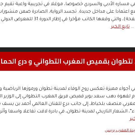
ي مساره الأدبي والسردي خصوصا، موغلا في تجريبية واعية تقيم ج
قع اعتمادا على مداخل جديدة. تجسد الرواية، الصادرة ضمن منشورا
الحكمة (336 صفحة)، والتي وقعها الكاتب مؤخرا في إطار الدورة 
 …
تابع الخبر
أجواء مميزة تعكس روح الوفاء لمدينة تطوان ورموزها الرياضية وا
ام لقهوة دهب سعد بوير قميص فريق المغرب التطواني إلى الوزير ا
مغربي منصف بلخياط، إلى جانب درع للفنان العالمي أحمد بن يسف 
”، الشعار التاريخي لمدينة تطوان، في بادرة لاقت تفاعلا واسعا وأث
بر
دة المغرب بريس