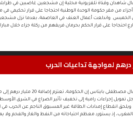
ل شاهدان وقناة تلفزيونية محلية إن مشجعين غاضبين في طراب
أجزاء من مقر حكومة الوحدة الوطنية احتجاجا على قرار تحكيمي في مبا
 الخميس. واندلعت أعمال العنف في العاصمة، بعدما نزل مشجعو 
ارع احتجاجا على قرار الحكم بحرمان فريقهم من ركلة جزاء خلال مبارا
المغرب بريس قال مصطفلى بايتاس إن الحكومة، تعتزم إضافة 
202 من أجل تمويل إجراءات رامية إلى تخفيف تأثير ‌الصراع في الشرق الأوسط
ويلحق ​انقطاع إمدادات الطاقة غير المسبوق الناجم عن الحرب في 
المغرب، إذ يستورد معظم احتياجاته من النفط والغاز ​والفحم ولا ي