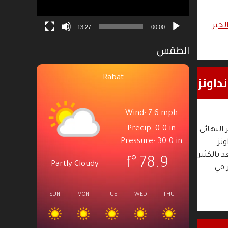
الخبر
13:27
00:00
الطقس
داونز
Rabat
Wind: 7.6 mph
Precip: 0.0 in
النهائي
Pressure: 30.0 in
نز
20، في قمة كروية تعد بالكثير
°f
78.9
Partly Cloudy
 في …
SUN
MON
TUE
WED
THU