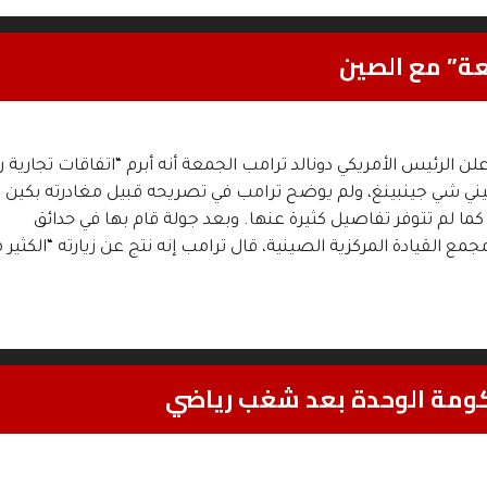
ئعة” مع الصين
 الرئيس الأمريكي دونالد ترامب الجمعة أنه أبرم “اتفاقات تجارية ر
ني شي جينبينغ، ولم يوضح ترامب في تصريحه قبيل مغادرته بكين 
 كما لم تتوفر تفاصيل كثيرة عنها. وبعد جولة قام بها في حدائق
ع القيادة المركزية الصينية، قال ترامب إنه نتج عن زيارته “الكثير م
لحكومة الوحدة بعد شغب رياضي