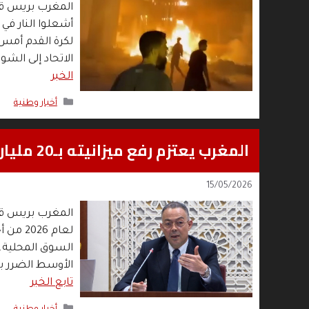
المغرب بريس قا
أشعلوا النار في 
لكرة القدم أمس
الاتحاد إلى الشو
الخبر
التصنيفات
أخبار وطنية
المغرب يعتزم رفع ميزانيته بـ20 مليار درهم لمواجهة تداعيات الحرب
15/05/2026
لعام 6
السوق المحلية. 
⁠الأوسط الضرر ب
تابع الخبر
التصنيفات