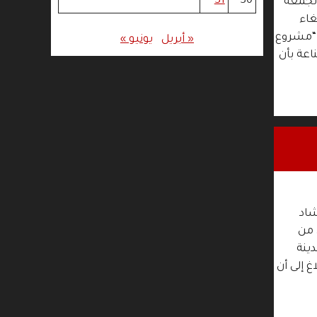
31
30
الجمعة
غاء
 “مشروع
« أبريل
يونيو »
اعة بأن
شاد
 من
ينة
غ إلى أن