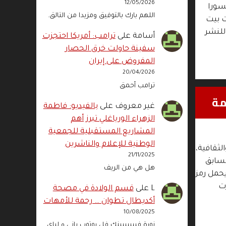
12/05/2026
سورا
اللهم بارك بالتوفيق ومزيدا من التالق.
ت بيت
31 للمعرض الدولي للنشر
أسامة
على
ترامب: أمريكا احتجزت
سفينة حاولت خرق الحصار
المفروض على إيران
20/04/2026
ترامب أحمق
غير معروف
على
بالفيديو: فاطمة
الزهراء الورياغلي تبرز أهم
المشاريع المستقبلية للجمعية
الوطنية للإعلام والناشرين
لثقافية،
21/11/2025
لسابق
هل هي من الريف
يحمل رمز
رت
L
على
قسم الولادة في مصحة
أكديطال تطوان … رحمة للأمهات
10/08/2025
نورة فييييييينك فل يوتوب باني و لباي