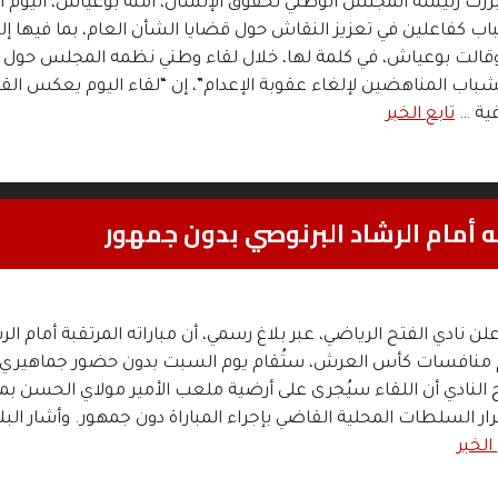
رزت رئيسة المجلس الوطني لحقوق الإنسان، آمنة بوعياش، اليوم 
شباب كفاعلين في تعزيز النقاش حول قضايا الشأن العام، بما فيها إل
 وقالت بوعياش، في كلمة لها، خلال لقاء وطني نظمه المجلس حول
باب المناهضين لإلغاء عقوبة الإعدام”، إن “لقاء اليوم يعكس القن
قية …
تابع الخبر
ه أمام الرشاد البرنوصي بدون جمهور
 نادي الفتح الرياضي، عبر بلاغ رسمي، أن مباراته المرتقبة أمام الر
م منافسات كأس العرش، ستُقام يوم السبت بدون حضور جماهيري
 النادي أن اللقاء سيُجرى على أرضية ملعب الأمير مولاي الحسن بمد
لقرار السلطات المحلية القاضي بإجراء المباراة دون جمهور. وأشار البلا
الخبر