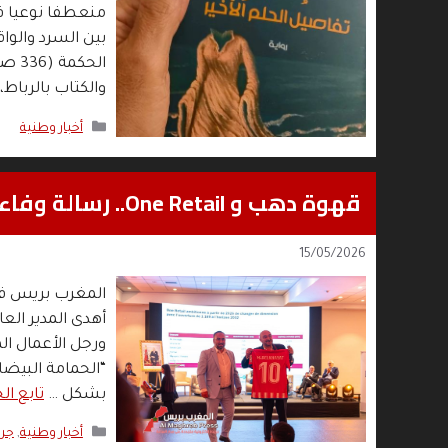
منعطفا نوعيا ف
بين السرد والوا
والكتاب بالرباط،
التصنيفات
أخبار وطنية
قهوة دهب و One Retail.. رسالة وفاء لتطوان بقميص المغرب التطواني و درع الحمامة
15/05/2026
المغرب بريس في 
أهدى المدير الع
ورجل الأعمال ال
“الحمامة البيضاء
بشكل …
تابع الخ
التصنيفات
أخبار وطنية
,
جري