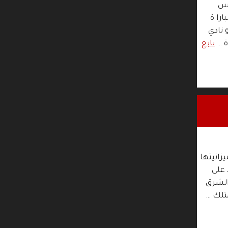
لس
را ة
نادي
ة …
تابع
20 مليار درهم إلى ميزانيتها ​
 على
الشرق
متلك …