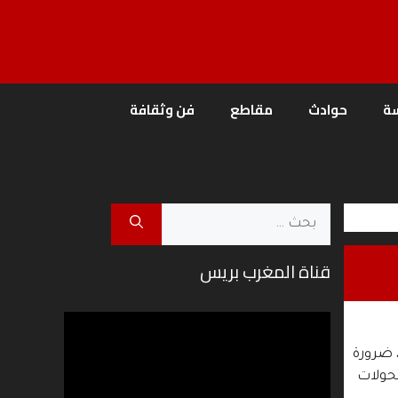
ة
حوادث
مقاطع
فن وثقافة
البحث
عن:
قناة المغرب بريس
مشغل
الفيديو
 ضرورة
تحولات