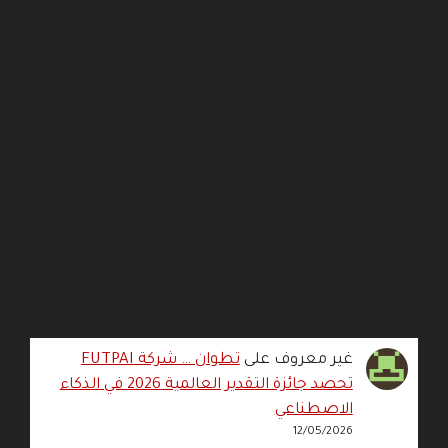
https://www.youtube.com/watch?v=wo3mchE51cI
غير معروف
على
تطوان … شركة FUTPAI
تحصد جائزة التقدير العالمية 2026 في الذكاء
الاصطناعي
12/05/2026