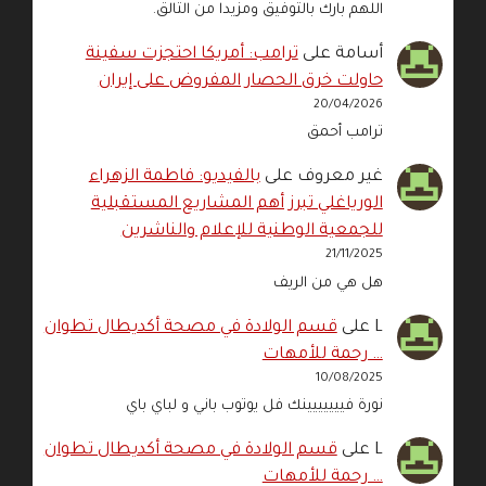
اللهم بارك بالتوفيق ومزيدا من التالق.
أسامة
على
ترامب: أمريكا احتجزت سفينة
حاولت خرق الحصار المفروض على إيران
20/04/2026
ترامب أحمق
غير معروف
على
بالفيديو: فاطمة الزهراء
الورياغلي تبرز أهم المشاريع المستقبلية
للجمعية الوطنية للإعلام والناشرين
21/11/2025
هل هي من الريف
L
على
قسم الولادة في مصحة أكديطال تطوان
… رحمة للأمهات
10/08/2025
نورة فييييييينك فل يوتوب باني و لباي باي
L
على
قسم الولادة في مصحة أكديطال تطوان
… رحمة للأمهات