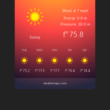
Wind: 4.7 mph
Precip: 0.0 in
Pressure: 30.0 in
°f
75.8
Sunny
TUE
WED
THU
FRI
SAT
°f
75.2
°f
77.9
°f
77.7
°f
76.4
°f
74.4
weatherapi.com