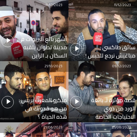
11/12/2023
11/12/2023
أشهر بائع البريوات في
سائق طاكسي :
مدينة تطوان يلقبه
مباغيش نرجع للحبس !
السكان بـ الزاين
21/10/2023
09/12/2023
قصة مؤثرة لـ بائعة
ميكرو المغرب بريس :
الورد من ذوي
من هو قدوتك في
الاحتياجات الخاصة
هذه الحياة ؟
21/06/2023
21/08/2023