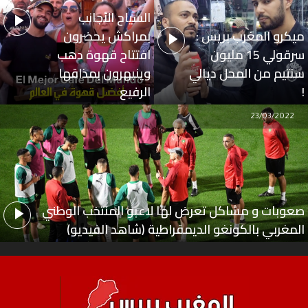
السياح الأجانب
ميكرو المغرب بريس :
بمراكش يحضرون
سرقولي 15 مليون
افتتاح قهوة دهب
سنتيم من المحل ديالي
وينبهرون بمذاقها
!
الرفيع
23/03/2022
صعوبات و مشاكل تعرض لها لاعبو المنتخب الوطني
المغربي بالكونغو الديمقراطية (شاهد الفيديو)