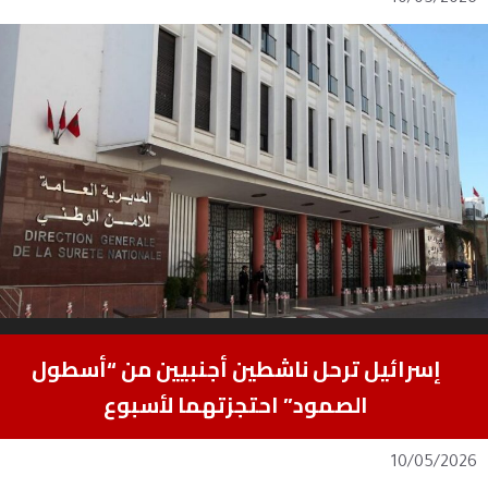
إسرائيل ترحل ناشطين أجنبيين من “أسطول
الصمود” احتجزتهما لأسبوع
10/05/2026