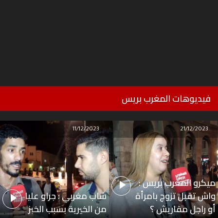
فيديوهات المغرب بريس
11/12/2023
21/12/2023
ميكرو المغرب بريس :
واش تقبل تزوج بامرأة
شاب مغربي : جراو عليا
أو راجل مقاريش ؟
من الخيرية بسبب الخبز