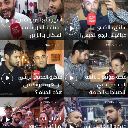
أشهر بائع البريوات في
سائق طاكسي :
مدينة تطوان يلقبه
مباغيش نرجع للحبس !
السكان بـ الزاين
21/10/2023
09/12/2023
قصة مؤثرة لـ بائعة
ميكرو المغرب بريس :
الورد من ذوي
من هو قدوتك في
الاحتياجات الخاصة
هذه الحياة ؟
21/06/2023
21/08/2023
السياح الأجانب
ميكرو المغرب بريس :
بمراكش يحضرون