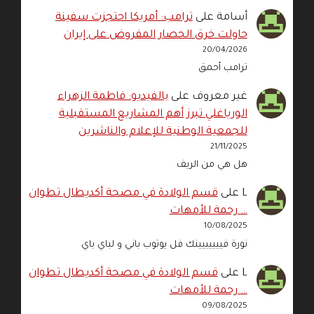
أسامة
على
ترامب: أمريكا احتجزت سفينة
حاولت خرق الحصار المفروض على إيران
20/04/2026
ترامب أحمق
غير معروف
على
بالفيديو: فاطمة الزهراء
الورياغلي تبرز أهم المشاريع المستقبلية
للجمعية الوطنية للإعلام والناشرين
21/11/2025
هل هي من الريف
L
على
قسم الولادة في مصحة أكديطال تطوان
… رحمة للأمهات
10/08/2025
نورة فييييييينك فل يوتوب باني و لباي باي
L
على
قسم الولادة في مصحة أكديطال تطوان
… رحمة للأمهات
09/08/2025