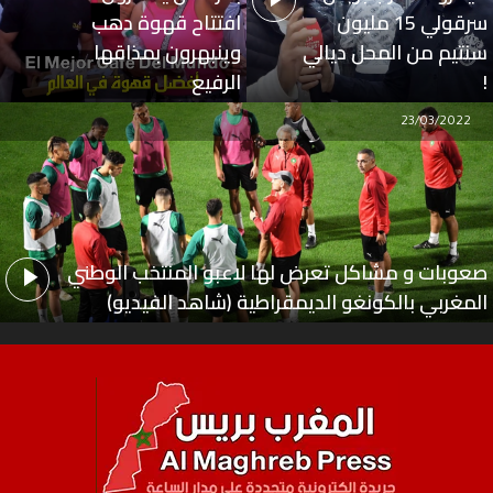
سرقولي 15 مليون
افتتاح قهوة دهب
سنتيم من المحل ديالي
وينبهرون بمذاقها
!
الرفيع
23/03/2022
صعوبات و مشاكل تعرض لها لاعبو المنتخب الوطني
المغربي بالكونغو الديمقراطية (شاهد الفيديو)