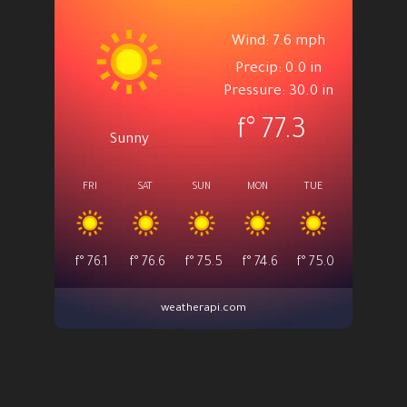
Wind: 7.6 mph
Precip: 0.0 in
Pressure: 30.0 in
°f
77.3
Sunny
FRI
SAT
SUN
MON
TUE
°f
76.1
°f
76.6
°f
75.5
°f
74.6
°f
75.0
weatherapi.com