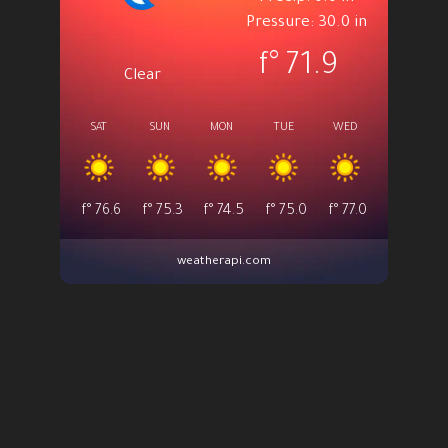
Pressure: 30.0 in
°f
71.9
Clear
SAT
SUN
MON
TUE
WED
°f
76.6
°f
75.3
°f
74.5
°f
75.0
°f
77.0
weatherapi.com