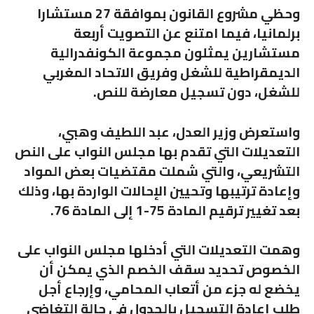
وحظي مشروع القانون بموافقة 27 مستشارا
برلمانيا، فيما امتنع عن التصويت أربعة
مستشارين يمثلون مجموعة الكونفدرالية
الديمقراطية للشغل وفريق الاتحاد المغربي
للشغل، دون تسجيل معارضة للنص.
واستعرض وزير العدل، عبد اللطيف وهبي،
التعديلات التي تقدم بها مجلس النواب على النص
التشريعي، والتي شملت مقتضيات بعض المواد
وإعادة ترتيبها وتحيين الإحالات الواردة بها، وذلك
بعد تغيير ترقيم المادة 75-1 إلى المادة 76.
وهمت التعديلات التي أدخلها مجلس النواب على
الخصوص تحديد سقف الخصم الذي يمكن أن
يخضع له جزء من أتعاب المحامي، وإرجاع أجل
طلب إعادة التسجيل بالجدول في حالة التغاضي