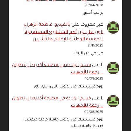
20/04/2026
ترامب أحمق
غير معروف
على
بالفيديو: فاطمة الزهراء
الورياغلي تبرز أهم المشاريع المستقبلية
للجمعية الوطنية للإعلام والناشرين
21/11/2025
هل هي من الريف
L
على
قسم الولادة في مصحة أكديطال تطوان
… رحمة للأمهات
10/08/2025
نورة فييييييينك فل يوتوب باني و لباي باي
L
على
قسم الولادة في مصحة أكديطال تطوان
… رحمة للأمهات
09/08/2025
نورة فييييييينك فل يوتوب حاملة حاملة مبقيتش
كتحط حاملة حاملة