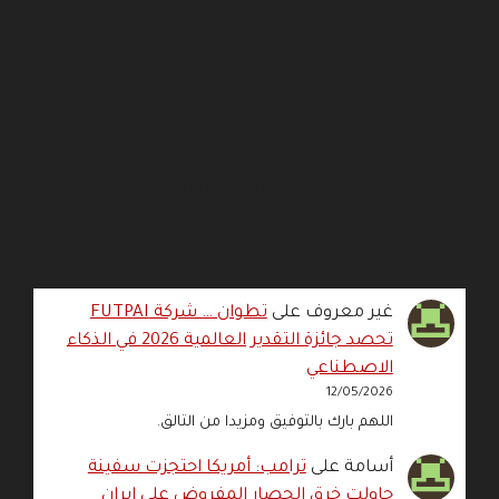
https://www.youtube.com/watch?v=wo3mchE51cI
غير معروف
على
تطوان … شركة FUTPAI
تحصد جائزة التقدير العالمية 2026 في الذكاء
الاصطناعي
12/05/2026
اللهم بارك بالتوفيق ومزيدا من التالق.
أسامة
على
ترامب: أمريكا احتجزت سفينة
حاولت خرق الحصار المفروض على إيران