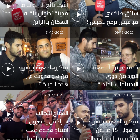
أشهر بائع البريوات في
سائق طاكسي :
مدينة تطوان يلقبه
مباغيش نرجع للحبس !
السكان بـ الزاين
21/10/2023
09/12/2023
قصة مؤثرة لـ بائعة
ميكرو المغرب بريس :
الورد من ذوي
من هو قدوتك في
الاحتياجات الخاصة
هذه الحياة ؟
21/06/2023
21/08/2023
السياح الأجانب
ميكرو المغرب بريس :
بمراكش يحضرون
سرقولي 15 مليون
افتتاح قهوة دهب
سنتيم من المحل ديالي
وينبهرون بمذاقها