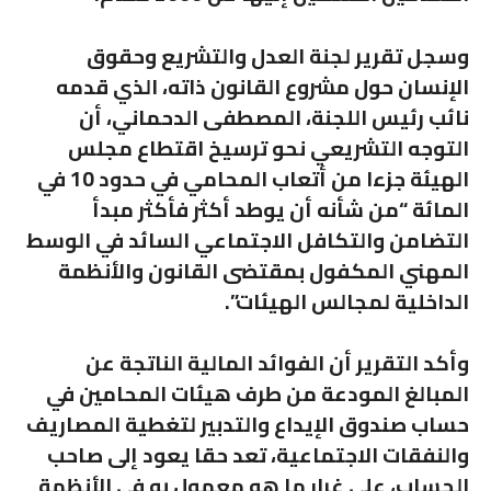
وسجل تقرير لجنة العدل والتشريع وحقوق
الإنسان حول مشروع القانون ذاته، الذي قدمه
نائب رئيس اللجنة، المصطفى الدحماني، أن
التوجه التشريعي نحو ترسيخ اقتطاع مجلس
الهيئة جزءا من أتعاب المحامي في حدود 10 في
المائة “من شأنه أن يوطد أكثر فأكثر مبدأ
التضامن والتكافل الاجتماعي السائد في الوسط
المهني المكفول بمقتضى القانون والأنظمة
الداخلية لمجالس الهيئات”.
وأكد التقرير أن الفوائد المالية الناتجة عن
المبالغ المودعة من طرف هيئات المحامين في
حساب صندوق الإيداع والتدبير لتغطية المصاريف
والنفقات الاجتماعية، تعد حقا يعود إلى صاحب
الحساب، على غرار ما هو معمول به في الأنظمة