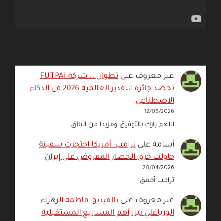
غير معروف
على
تطوان … شركة FUTPAI
تحصد جائزة التقدير العالمية 2026 في الذكاء
الاصطناعي
12/05/2026
اللهم بارك بالتوفيق ومزيدا من التالق.
أسامة
على
ترامب: أمريكا احتجزت سفينة
حاولت خرق الحصار المفروض على إيران
20/04/2026
ترامب أحمق
غير معروف
على
بالفيديو: فاطمة الزهراء
الورياغلي تبرز أهم المشاريع المستقبلية