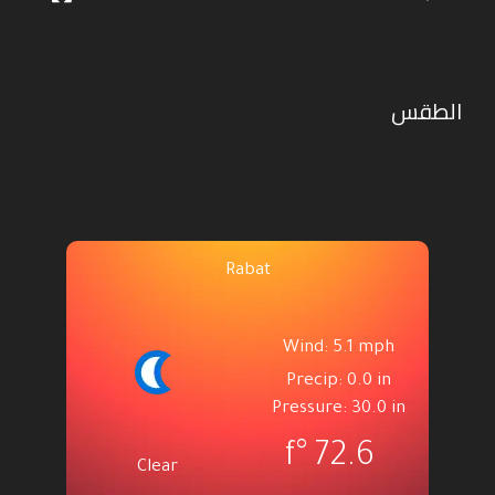
الطقس
Rabat
Wind: 5.1 mph
Precip: 0.0 in
Pressure: 30.0 in
°f
72.6
Clear