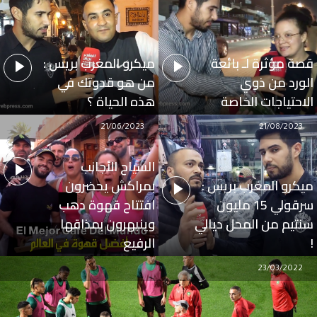
قصة مؤثرة لـ بائعة
ميكرو المغرب بريس :
الورد من ذوي
من هو قدوتك في
الاحتياجات الخاصة
هذه الحياة ؟
21/06/2023
21/08/2023
السياح الأجانب
ميكرو المغرب بريس :
بمراكش يحضرون
سرقولي 15 مليون
افتتاح قهوة دهب
سنتيم من المحل ديالي
وينبهرون بمذاقها
!
الرفيع
23/03/2022