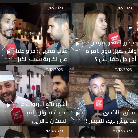
11/12/2023
21/12/2023
ميكرو المغرب بريس :
واش تقبل تزوج بامرأة
شاب مغربي : جراو عليا
أو راجل مقاريش ؟
من الخيرية بسبب الخبز
11/12/2023
11/12/2023
أشهر بائع البريوات في
سائق طاكسي :
مدينة تطوان يلقبه
مباغيش نرجع للحبس !
السكان بـ الزاين
21/10/2023
09/12/2023