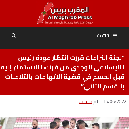
نتقل
لى
لمحتوى
القائمة
“لجنة النزاعات قررت انتظار عودة رئيس
ا.الإسلامي الوجدي من فرنسا للاستماع إليه
قبل الحسم في قضية الاتهامات بالتلاعبات
بالقسم الثاني”
15/06/2022
بقلم
admin