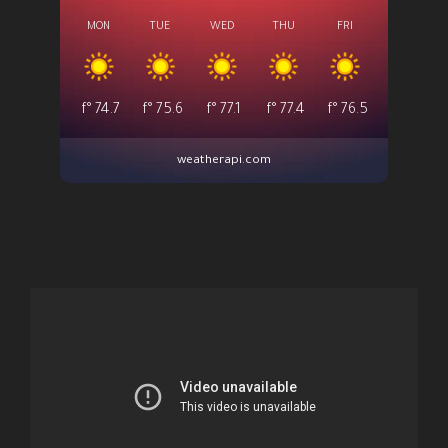
MON
TUE
WED
THU
FRI
°f
74.7
°f
75.6
°f
77.1
°f
77.4
°f
76.5
weatherapi.com