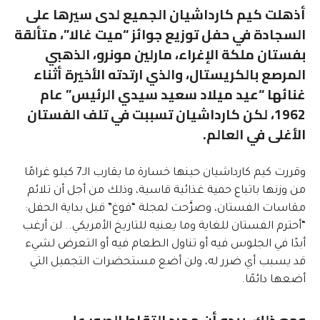
أذهلت كيم كارداشيان الجميع لدى سيرها على
السجادة في حفل توزيع جوائز “ميت غالا”، متألقة
بفستان ملكة الإغراء، مارلين مونرو، الذهبي
المرصع بالكريستال، والذي ارتدته الأخيرة أثناء
غنائها “عيد ميلاد سعيد سيدي الرئيس” عام
1962، لكن كارداشيان تسببت في تلف الفستان
الأغلى في العالم.
وقررت كيم كارداشيان حينها خسارة ما يقارب الـ7 كيلو غرامًا
من وزنها باتباع حمية غذائية قاسية، وذلك من أجل أن تلائم
مقاسات الفستان، وصرَّحت لمجلة “فوغ” قبل بداية الحفل:
“أحترم الفستان للغاية وما يعنيه للتاريخ الأمريكي.. لن أرغب
أبدًا في الجلوس فيه أو تناول الطعام فيه أو التعرض لشيء
قد يسبب أي ضرر له، ولن أضع مستحضرات التجميل التي
أضعها دائمًا.
ومع ذلك، يبدو أن مجرد التقاط الصور على