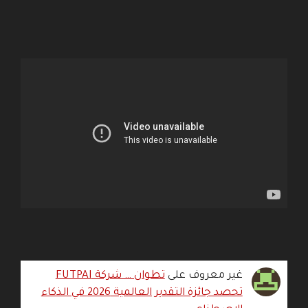
غير معروف
على
تطوان … شركة FUTPAI
تحصد جائزة التقدير العالمية 2026 في الذكاء