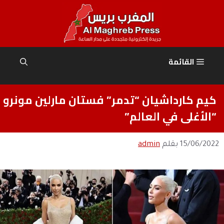
نتقل
لى
لمحتوى
القائمة
كيم كارداشيان “تدمر” فستان مارلين مونرو
“الأغلى في العالم”
15/06/2022
بقلم
admin