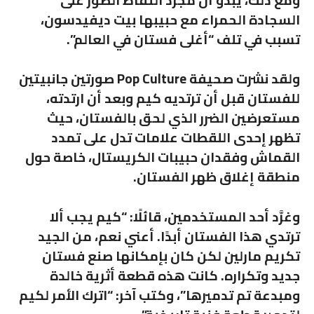
السجادة الحمراء مع حبيبها بيت ديفيدسون،
تسبب في تلف “أغلى فستان في العالم”.
ولقد نشرت صحيفة Pop Culture صورتين جانبيتين
للفستان قبل أن ترتديه كيم وبعد أن ارتدته،
مستعرضين الضرر الذي لحق بالفستان، حيث
تظهر إحدى اللقطات علامات تدل على تمدد
القماش وفقدان حبيبات الكريستال، خاصة حول
منطقة إغلاق ظهر الفستان.
وغرَّد أحد المستخدمين، قائلًا: “كيم يجب ألا
ترتدي هذا الفستان أبدًا. أعني نعم، من الجيد
تكريم مارلين لكن كان بإمكانها صنع فستان
جديد وتكراره. كانت هذه قطعة أثرية خالدة
ومبدعة تم تدميرها”، وكتب آخر: “اترك الأمر لكيم