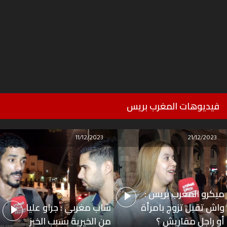
فيديوهات المغرب بريس
11/12/2023
21/12/2023
ميكرو المغرب بريس :
واش تقبل تزوج بامرأة
شاب مغربي : جراو عليا
أو راجل مقاريش ؟
من الخيرية بسبب الخبز