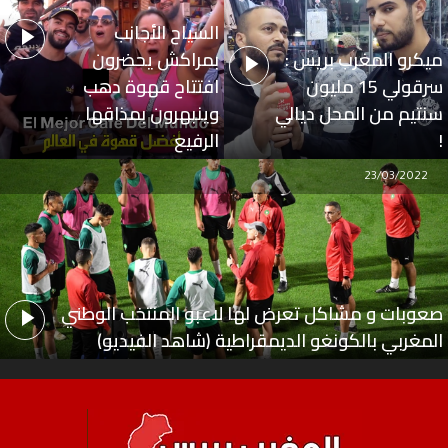
السياح الأجانب
ميكرو المغرب بريس :
بمراكش يحضرون
سرقولي 15 مليون
افتتاح قهوة دهب
سنتيم من المحل ديالي
وينبهرون بمذاقها
!
الرفيع
23/03/2022
صعوبات و مشاكل تعرض لها لاعبو المنتخب الوطني
المغربي بالكونغو الديمقراطية (شاهد الفيديو)