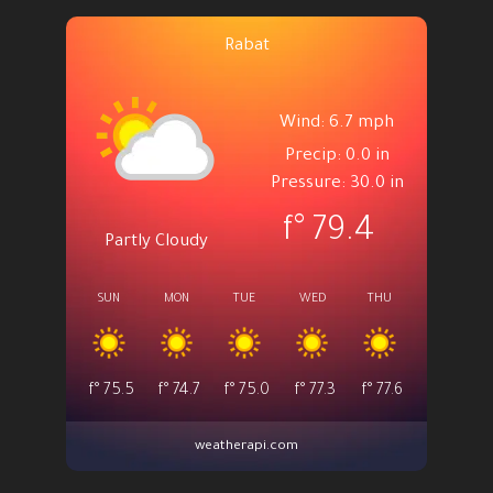
Rabat
Wind: 6.7 mph
Precip: 0.0 in
Pressure: 30.0 in
°f
79.4
Partly Cloudy
SUN
MON
TUE
WED
THU
°f
75.5
°f
74.7
°f
75.0
°f
77.3
°f
77.6
weatherapi.com