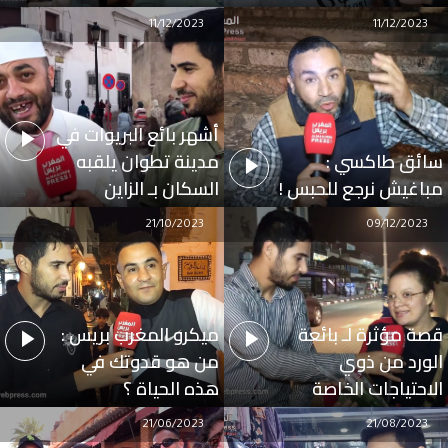
11/12/2023
11/12/2023
أشهر بائع البريوات في
سائق طاكسي :
مدينة تطوان يلقبه
مباغيش نرجع للحبس !
السكان بـ الزاين
21/10/2023
09/12/2023
قصة مؤثرة لـ بائعة
ميكرو المغرب بريس :
الورد من ذوي
من هو قدوتك في
الاحتياجات الخاصة
هذه الحياة ؟
21/06/2023
21/08/2023