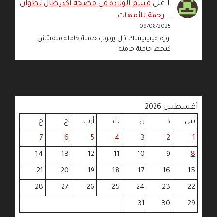
L
على
قسم الولادة في مصحة أكديطال تطوان
… رحمة للأمهات
09/08/2025
نورة فييييييينك فل يوتوب حاملة حاملة مبقيتش
كتحط حاملة حاملة
أغسطس 2026
س
د
ن
ث
أرب
خ
ج
7
6
5
4
3
2
1
14
13
12
11
10
9
8
21
20
19
18
17
16
15
28
27
26
25
24
23
22
31
30
29