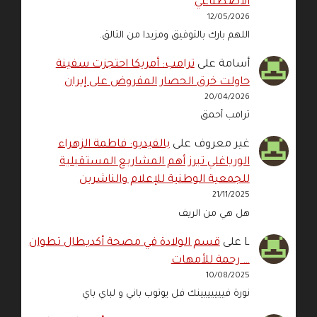
الاصطناعي
12/05/2026
اللهم بارك بالتوفيق ومزيدا من التالق.
أسامة
على
ترامب: أمريكا احتجزت سفينة
حاولت خرق الحصار المفروض على إيران
20/04/2026
ترامب أحمق
غير معروف
على
بالفيديو: فاطمة الزهراء
الورياغلي تبرز أهم المشاريع المستقبلية
للجمعية الوطنية للإعلام والناشرين
21/11/2025
هل هي من الريف
L
على
قسم الولادة في مصحة أكديطال تطوان
… رحمة للأمهات
10/08/2025
نورة فييييييينك فل يوتوب باني و لباي باي