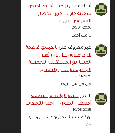
أسامة
على
ترامب: أمريكا احتجزت
سفينة حاولت خرق الحصار
المفروض على إيران
20/04/2026
ترامب أحمق
غير معروف
على
بالفيديو: فاطمة
الزهراء الورياغلي تبرز أهم
المشاريع المستقبلية للجمعية
الوطنية للإعلام والناشرين
21/11/2025
هل هي من الريف
L
على
قسم الولادة في مصحة
أكديطال تطوان … رحمة للأمهات
10/08/2025
نورة فييييييينك فل يوتوب باني و لباي
باي