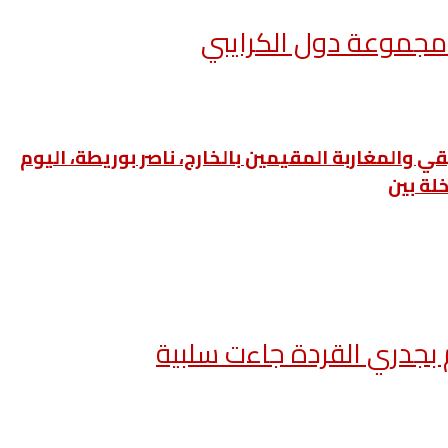
 مجموعة دول الكرايبي
قي والمغاربة المقيمين بالخارج، ناصر بوريطة، اليوم
خلة بين
 بجدري القردة جاءت سلبية