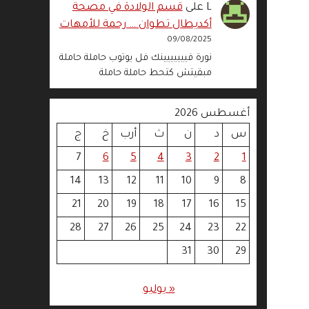
L
على
قسم الولادة في مصحة
أكديطال تطوان … رحمة للأمهات
09/08/2025
نورة فييييييينك فل يوتوب حاملة حاملة
مبقيتش كتحط حاملة حاملة
أغسطس 2026
س
د
ن
ث
أرب
خ
ج
7
6
5
4
3
2
1
14
13
12
11
10
9
8
21
20
19
18
17
16
15
28
27
26
25
24
23
22
31
30
29
« يوليو