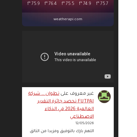
°f
75.9
°f
76.4
°f
75.5
°f
74.9
°f
75.7
weatherapi.com
غير معروف
على
تطوان … شركة
FUTPAI تحصد جائزة التقدير
العالمية 2026 في الذكاء
الاصطناعي
12/05/2026
اللهم بارك بالتوفيق ومزيدا من التالق.