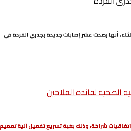
دري القردة”
ثاء، أنها رصدت عشر إصابات جديدة بجدري القردة في
ية الصحية لفائدة الفلاحين
بع اتفاقيات شراكة، وذلك بغية تسريع تفعيل آلية تعميم