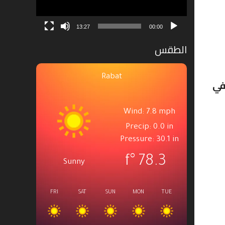
13:27
00:00
الطقس
Rabat
في
Wind: 7.8 mph
Precip: 0.0 in
Pressure: 30.1 in
°f
78.3
Sunny
FRI
SAT
SUN
MON
TUE