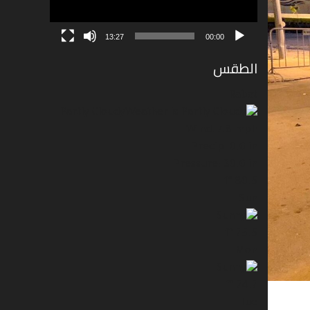
13:27
00:00
الطقس
Rabat
Partly Cloudy
Wind: 7.8 mph
Precip: 0.0 in
Pressure: 30.0 in
°f
80.5
Sun
°f
75.5
Mon
°f
74.7
Tue