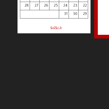
28
27
26
25
24
23
22
31
30
29
« يوليو