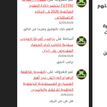
غير معروف
على
تطوان … شركة
لتهم
FUTPAI تحصد جائزة التقدير
العالمية 2026 في الذكاء
الاصطناعي
ة
12/05/2026
اللهم بارك بالتوفيق ومزيدا من التالق.
ت
أسامة
على
ترامب: أمريكا احتجزت
سفينة حاولت خرق الحصار
ن
المفروض على إيران
20/04/2026
ترامب أحمق
غير معروف
على
بالفيديو: فاطمة
الزهراء الورياغلي تبرز أهم
المشاريع المستقبلية للجمعية
الوطنية للإعلام والناشرين
21/11/2025
هل هي من الريف