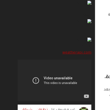
°f
75.0
Wed
°f
77.3
Thu
°f
77.6
weatherapi.com
 بعد