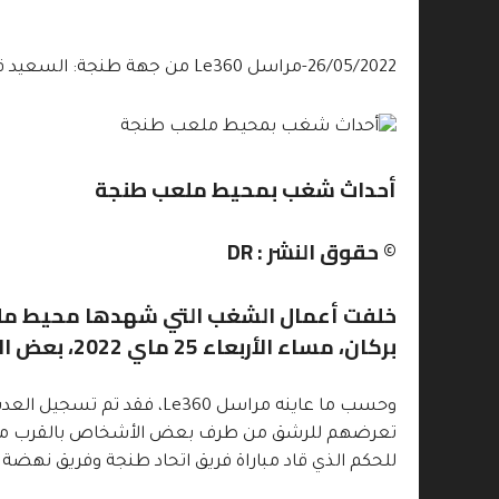
26/05/2022-مراسل Le360 من جهة طنجة: السعيد قدري
أحداث شغب بمحيط ملعب طنجة
© حقوق النشر : DR
خلفت أعمال الشغب التي شهدها محيط ملعب 
بركان، مساء الأربعاء 25 ماي 2022، بعض الإصابات في صفوف رجال الأمن وعناصر القوات المساعدة.
وحسب ما عاينه مراسل Le360،
تعرضهم للرشق من طرف بعض الأشخاص بالقرب من البو
للحكم الذي قاد مباراة فريق اتحاد طنجة وفريق نهضة بركا