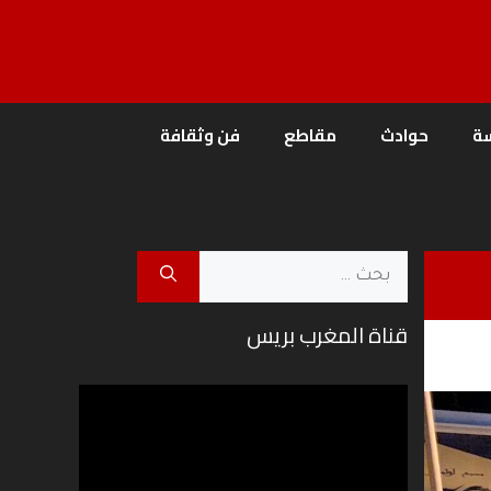
ة
حوادث
مقاطع
فن وثقافة
البحث
عن:
قناة المغرب بريس
مشغل
الفيديو