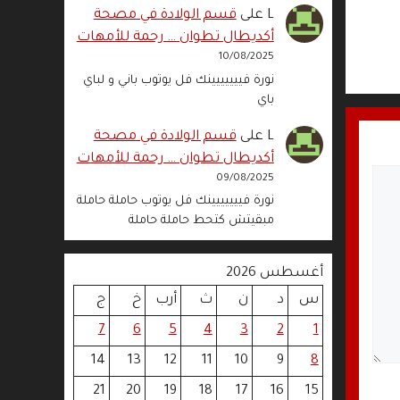
L
على
قسم الولادة في مصحة
أكديطال تطوان … رحمة للأمهات
10/08/2025
نورة فييييييينك فل يوتوب باني و لباي
باي
L
على
قسم الولادة في مصحة
أكديطال تطوان … رحمة للأمهات
09/08/2025
نورة فييييييينك فل يوتوب حاملة حاملة
مبقيتش كتحط حاملة حاملة
أغسطس 2026
س
د
ن
ث
أرب
خ
ج
7
6
5
4
3
2
1
14
13
12
11
10
9
8
21
20
19
18
17
16
15