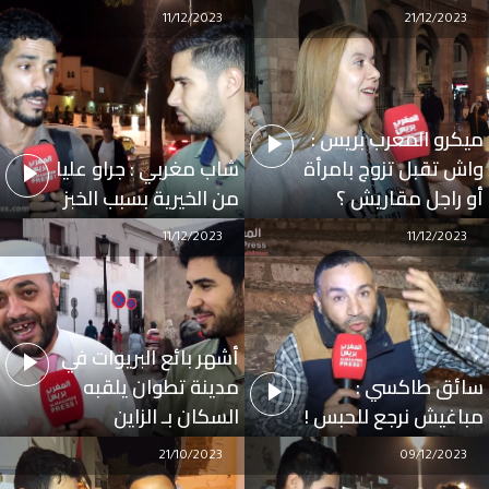
11/12/2023
21/12/2023
ميكرو المغرب بريس :
واش تقبل تزوج بامرأة
شاب مغربي : جراو عليا
أو راجل مقاريش ؟
من الخيرية بسبب الخبز
11/12/2023
11/12/2023
أشهر بائع البريوات في
سائق طاكسي :
مدينة تطوان يلقبه
مباغيش نرجع للحبس !
السكان بـ الزاين
21/10/2023
09/12/2023