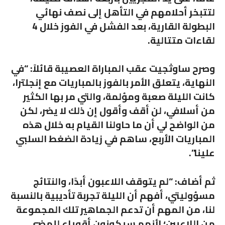
لتتبخر أحلامهم في التأهل إلى نصف نهائي
البطولة القارية، بعد الفشل في الفوز خلال 4
لقاءات متتالية.
وصرح ساوثجيت عقب المباراة العصيبة قائلاً:
“في
النهاية، يتعلق الأمر بالفوز بالمباريات مع إنجلترا،
كانت الليلة صعبة ومؤلمة، والتي مر بها الكثير
من أسلافي، لن أقف وأقول إن ذلك لا يضر، لكن
من الواضح لي أن ما حاولنا القيام به خلال هذه
المباريات الأربع، ساهم في زيادة الضغط السلبي
علينا”.
ثم أضاف:
“لم يتوقف اللاعبون أبدًا، والنتائج
مسؤوليتي، أفهم أن الليلة تجربة تأديبية بالنسبة
لنا، من المهم أن تدعم الجماهير تلك المجموعة
من اللاعبين؛ لأنهم سيكونون أقوياء للمضي