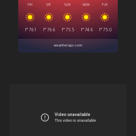
FRI
SAT
SUN
MON
TUE
°f
76.1
°f
76.6
°f
75.5
°f
74.6
°f
75.0
weatherapi.com