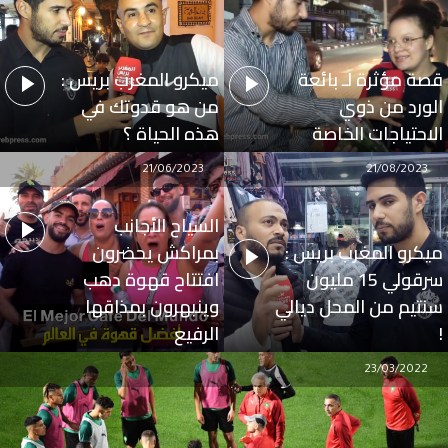
قصة مؤثرة لـ بائعة
ميكرو المغرب بريس :
الورد من ذوي
من هو قدوتك في
الاحتياجات الخاصة
هذه الحياة ؟
21/06/2023
21/08/2023
السياح الأجانب
ميكرو المغرب بريس :
بمراكش يحضرون
سرقولي 15 مليون
افتتاح قهوة دهب
سنتيم من المحل ديالي
وينبهرون بمذاقها
!
الرفيع
23/03/2022