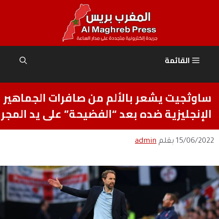
نتقل
لى
لمحتوى
القائمة
ساوثجيت يشعر بالألم من صافرات الجماهير
الإنجليزية ضده بعد “الفضيحة” على يد المجر
15/06/2022
بقلم
admin