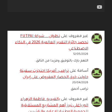
غير معروف
على
تطوان … شركة FUTPAI
تحصد جائزة التقدير العالمية 2026 في الذكاء
الاصطناعي
12/05/2026
اللهم بارك بالتوفيق ومزيدا من التالق.
أسامة
على
ترامب: أمريكا احتجزت سفينة
حاولت خرق الحصار المفروض على إيران
20/04/2026
ترامب أحمق
غير معروف
على
بالفيديو: فاطمة الزهراء
الورياغلي تبرز أهم المشاريع المستقبلية
للجمعية الوطنية للإعلام والناشرين