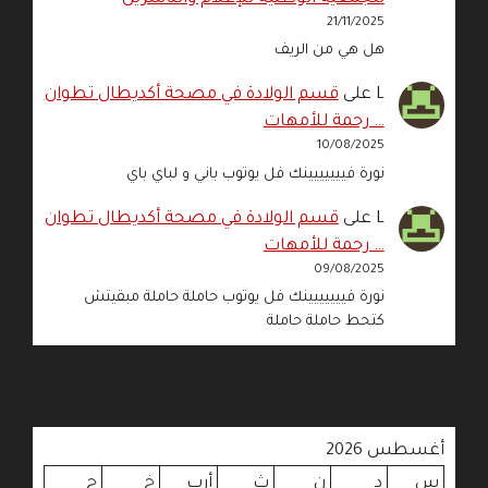
21/11/2025
هل هي من الريف
L
على
قسم الولادة في مصحة أكديطال تطوان
… رحمة للأمهات
10/08/2025
نورة فييييييينك فل يوتوب باني و لباي باي
L
على
قسم الولادة في مصحة أكديطال تطوان
… رحمة للأمهات
09/08/2025
نورة فييييييينك فل يوتوب حاملة حاملة مبقيتش
كتحط حاملة حاملة
أغسطس 2026
س
د
ن
ث
أرب
خ
ج