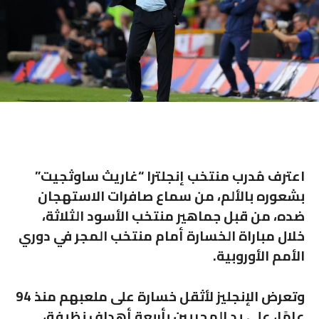
اعترف مُدرب منتخب إنجلترا “غاريث ساوثجيت”
بشعوره بالألم، من سماع صافرات الاستهجان
ضده، من قبل جماهير منتخب الأسود الثلاثة،
خلال مباراة الخسارة أمام منتخب المجر في دوري
الأمم الأوروبية.
وتعرض الإنجليز لأثقل خسارة على ملعبهم منذ 94
عامًا، على يد المجريين بأربعة أهداف نظيفة،