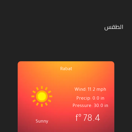
الطقس
Rabat
Wind: 11.2 mph
Precip: 0.0 in
Pressure: 30.0 in
°f
78.4
Sunny