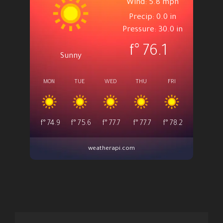
Wind: 5.8 mph
Precip: 0.0 in
Pressure: 30.0 in
°f
76.1
Sunny
MON
TUE
WED
THU
FRI
°f
74.9
°f
75.6
°f
77.7
°f
77.7
°f
78.2
weatherapi.com