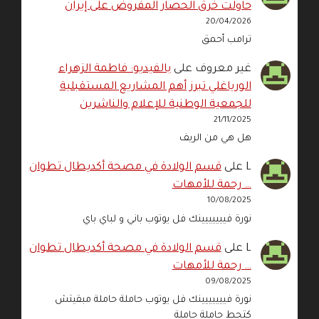
حاولت خرق الحصار المفروض على إيران
20/04/2026
ترامب أحمق
غير معروف
على
بالفيديو: فاطمة الزهراء
الورياغلي تبرز أهم المشاريع المستقبلية
للجمعية الوطنية للإعلام والناشرين
21/11/2025
هل هي من الريف
L
على
قسم الولادة في مصحة أكديطال تطوان
… رحمة للأمهات
10/08/2025
نورة فييييييينك فل يوتوب باني و لباي باي
L
على
قسم الولادة في مصحة أكديطال تطوان
… رحمة للأمهات
09/08/2025
نورة فييييييينك فل يوتوب حاملة حاملة مبقيتش
كتحط حاملة حاملة