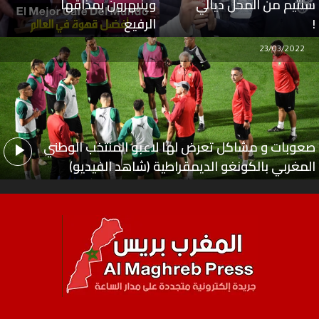
سنتيم من المحل ديالي
وينبهرون بمذاقها
!
الرفيع
23/03/2022
صعوبات و مشاكل تعرض لها لاعبو المنتخب الوطني
المغربي بالكونغو الديمقراطية (شاهد الفيديو)