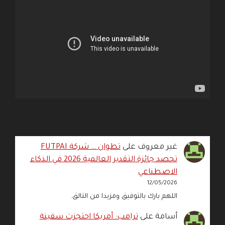
غير معروف
على
تطوان … شركة FUTPAI
تحصد جائزة التقدير العالمية 2026 في الذكاء
الاصطناعي
12/05/2026
اللهم بارك بالتوفيق ومزيدا من التالق.
أسامة
على
ترامب: أمريكا احتجزت سفينة