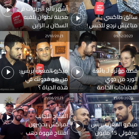
أشهر بائع البريوات في
سائق طاكسي :
مدينة تطوان يلقبه
مباغيش نرجع للحبس !
السكان بـ الزاين
21/10/2023
09/12/2023
قصة مؤثرة لـ بائعة
ميكرو المغرب بريس :
الورد من ذوي
من هو قدوتك في
الاحتياجات الخاصة
هذه الحياة ؟
21/06/2023
21/08/2023
السياح الأجانب
ميكرو المغرب بريس :
بمراكش يحضرون
سرقولي 15 مليون
افتتاح قهوة دهب