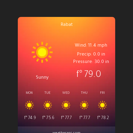
Rabat
Wind: 11.4 mph
Precip: 0.0 in
Pressure: 30.0 in
°f
79.0
Sunny
MON
TUE
WED
THU
FRI
°f
74.9
°f
75.6
°f
77.7
°f
77.7
°f
78.2