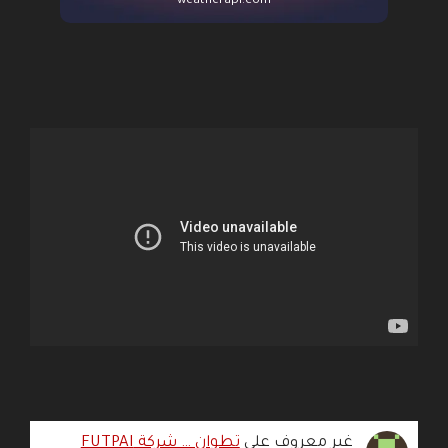
weatherapi.com
غير معروف
على
تطوان … شركة FUTPAI