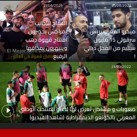
21/06/2023
21/08/2023
السياح الأجانب
ميكرو المغرب بريس :
بمراكش يحضرون
سرقولي 15 مليون
افتتاح قهوة دهب
سنتيم من المحل ديالي
وينبهرون بمذاقها
!
الرفيع
23/03/2022
صعوبات و مشاكل تعرض لها لاعبو المنتخب الوطني
المغربي بالكونغو الديمقراطية (شاهد الفيديو)