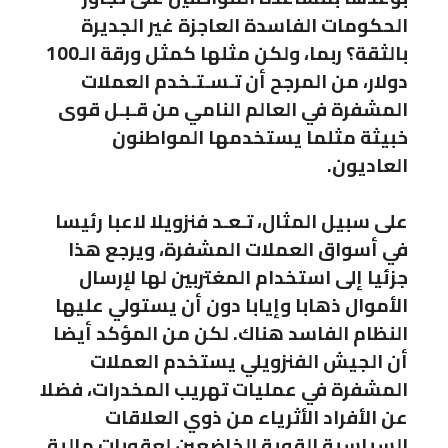
الحكومات الفاسدة العاجزة غير الجديرة
بالثقة؟ ربما، ولكن مثلها كمثل ورقة الـ100
دولار، من المرجح أن تـسـتـخدم العملات
المشفرة في العالم النامي من قـبـل قوى
خبيثة مثلما يستخدمها المواطنون
العاديون.
على سبيل المثال، تـعـد فنزويلا لاعبا رئيسا
في أسواق العملات المشفرة، ويرجع هذا
جزئيا إلى استخدام المغتربين لها لإرسال
الأموال ذهابا وإيابا دون أن يستولي عليها
النظام الفاسد هناك. لكن من المؤكد أيضا
أن الجيش الفنزويلي يستخدم العملات
المشفرة في عمليات تهريب المخدرات، فضلا
عن الأفراد الأثرياء من ذوي العلاقات
السياسية القوية الخاضعين لعقوبات مالية.