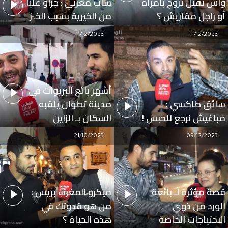
واش تقبل تزوج بامرأة
شاب مغربي : جراو عليا
أو راجل مقاريش ؟
من الخيرية بسبب الخبز
11/12/2023
11/12/2023
أشهر بائع البريوات في
سائق طاكسي :
مدينة تطوان يلقبه
مباغيش نرجع للحبس !
السكان بـ الزاين
21/10/2023
09/12/2023
قصة مؤثرة لـ بائعة
ميكرو المغرب بريس :
الورد من ذوي
من هو قدوتك في
الاحتياجات الخاصة
هذه الحياة ؟