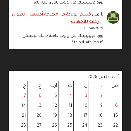
نورة فييييييينك فل يوتوب باني و لباي باي
L
على
قسم الولادة في مصحة أكديطال تطوان
… رحمة للأمهات
09/08/2025
نورة فييييييينك فل يوتوب حاملة حاملة مبقيتش
كتحط حاملة حاملة
أغسطس 2026
س
د
ن
ث
أرب
خ
ج
7
6
5
4
3
2
1
14
13
12
11
10
9
8
21
20
19
18
17
16
15
28
27
26
25
24
23
22