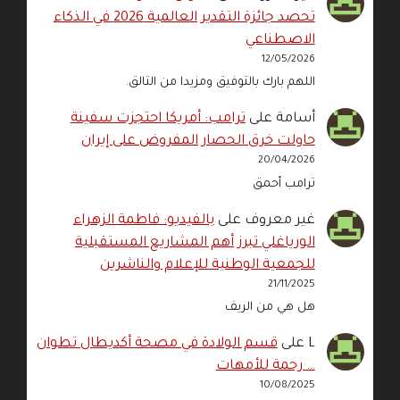
تحصد جائزة التقدير العالمية 2026 في الذكاء
الاصطناعي
12/05/2026
اللهم بارك بالتوفيق ومزيدا من التالق.
أسامة
على
ترامب: أمريكا احتجزت سفينة
حاولت خرق الحصار المفروض على إيران
20/04/2026
ترامب أحمق
غير معروف
على
بالفيديو: فاطمة الزهراء
الورياغلي تبرز أهم المشاريع المستقبلية
للجمعية الوطنية للإعلام والناشرين
21/11/2025
هل هي من الريف
L
على
قسم الولادة في مصحة أكديطال تطوان
… رحمة للأمهات
10/08/2025