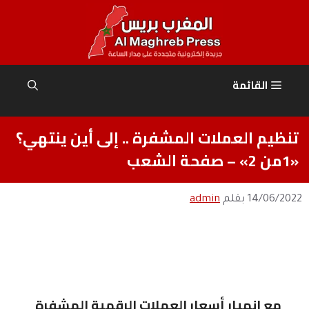
نتقل
لى
لمحتوى
القائمة
تنظيم العملات المشفرة .. إلى أين ينتهي؟
«1من 2» – صفحة الشعب
14/06/2022
بقلم
admin
مع انهيار أسعار العملات الرقمية المشفرة