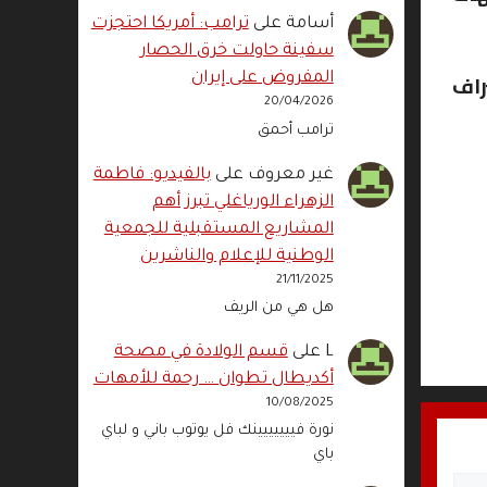
أسامة
على
ترامب: أمريكا احتجزت
سفينة حاولت خرق الحصار
راف
المفروض على إيران
20/04/2026
ترامب أحمق
غير معروف
على
بالفيديو: فاطمة
الزهراء الورياغلي تبرز أهم
المشاريع المستقبلية للجمعية
الوطنية للإعلام والناشرين
21/11/2025
هل هي من الريف
L
على
قسم الولادة في مصحة
أكديطال تطوان … رحمة للأمهات
10/08/2025
نورة فييييييينك فل يوتوب باني و لباي
باي