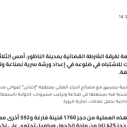
 لفرقة الشرطة القضائية بمدينة الناظور، أمس الثلاث
بلغ من العمر 34 سنة، وذلك للاشتباه في ضلوعه في إعداد ورشة سرية لصناعة 
فة.
ذه العملية الأمنية بتنسيق مع مصالح الدرك الملكي بمنطقة “إحدادن” ضواحي مدي
لمشتبه فيه يستغلها في صناعة وتركيب مشروبات كحولية باستعما
جاجية تحمل علامات تجارية مزورة.
ومكنت عمليات التفتيش المنجزة في إطار هذه العملية من حجز 1760 ق
بمشروبات كحولية جاهزة للترويج، فضلا عن حجز 425 لترا من مادة الكحول وبراميل تحتوي عل