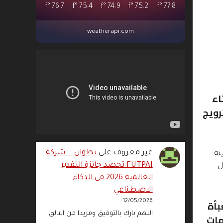
°f
76.7
°f
75.4
°f
74.9
°f
75.2
°f
77.8
weatherapi.com
اء
وترويج
غير معروف
على
تطوان … شركة
نة
FUTPAI تحصد جائزة التقدير
ل
العالمية 2026 في الذكاء
الاصطناعي
نينة فارغة و592 أخرى معبأة
12/05/2026
اللهم بارك بالتوفيق ومزيدا من التالق.
ى نكهات