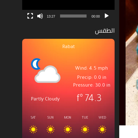
13:27
00:00
الطقس
Rabat
Wind: 4.5 mph
Precip: 0.0 in
Pressure: 30.0 in
°f
74.3
Partly Cloudy
SAT
SUN
MON
TUE
WED