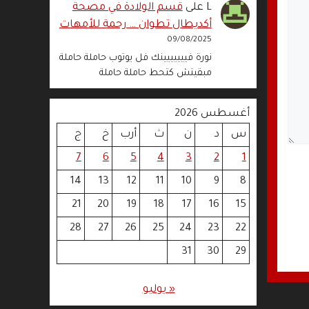
L
على
قسم الولادة في مصحة
أكديطال تطوان … رحمة للأمهات
09/08/2025
نورة فييييييينك فل يوتوب حاملة حاملة
مبقيتش كتحط حاملة حاملة
أغسطس 2026
س
د
ن
ث
أرب
خ
ج
7
6
5
4
3
2
1
14
13
12
11
10
9
8
21
20
19
18
17
16
15
28
27
26
25
24
23
22
31
30
29
« يوليو