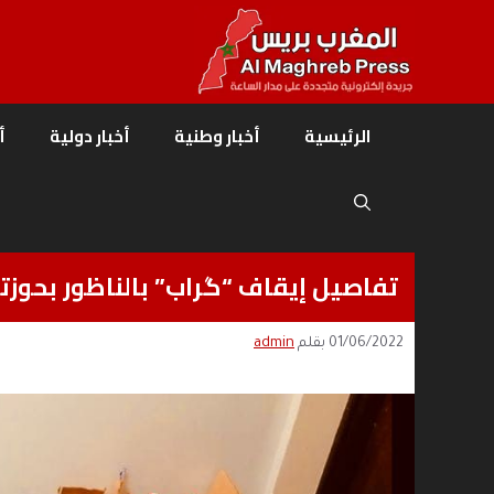
نتقل
لى
لمحتوى
الرئيسية
أخبار وطنية
أخبار دولية
أ
تفاصيل إيقاف “گراب” بالناظور بحوزت
01/06/2022
بقلم
admin