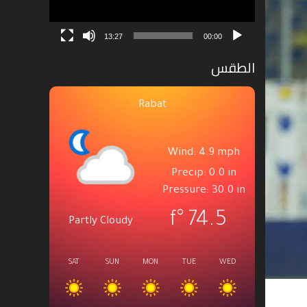
13:27
00:00
الطقس
Rabat
Wind: 4.9 mph
Precip: 0.0 in
Pressure: 30.0 in
°f
74.5
Partly Cloudy
SAT
SUN
MON
TUE
WED