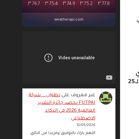
°f
76.7
°f
75.4
°f
74.9
°f
75.2
°f
77.8
weatherapi.com
ي
أبطال أفريقيا، والتي تدخل في إطار الاستعداد لمقابلة الديربي أمام الرجاء الرياضي، برسم الجولة الـ25
غير معروف
على
تطوان … شركة
FUTPAI تحصد جائزة التقدير
العالمية 2026 في الذكاء
الاصطناعي
12/05/2026
اللهم بارك بالتوفيق ومزيدا من التالق.