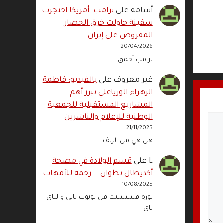
أسامة
على
ترامب: أمريكا احتجزت
سفينة حاولت خرق الحصار
المفروض على إيران
20/04/2026
ترامب أحمق
غير معروف
على
بالفيديو: فاطمة
الزهراء الورياغلي تبرز أهم
المشاريع المستقبلية للجمعية
الوطنية للإعلام والناشرين
21/11/2025
هل هي من الريف
L
على
قسم الولادة في مصحة
أكديطال تطوان … رحمة للأمهات
10/08/2025
نورة فييييييينك فل يوتوب باني و لباي
باي