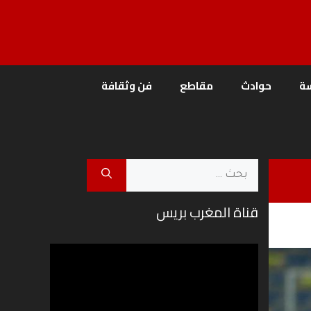
ة
حوادث
مقاطع
فن وثقافة
البحث
عن:
قناة المغرب بريس
مشغل
الفيديو