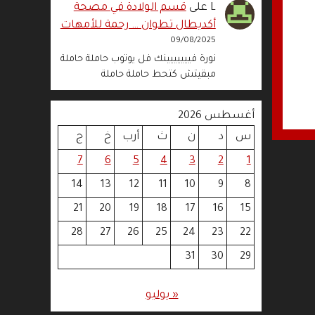
L
على
قسم الولادة في مصحة
أكديطال تطوان … رحمة للأمهات
09/08/2025
نورة فييييييينك فل يوتوب حاملة حاملة
مبقيتش كتحط حاملة حاملة
أغسطس 2026
س
د
ن
ث
أرب
خ
ج
7
6
5
4
3
2
1
14
13
12
11
10
9
8
21
20
19
18
17
16
15
28
27
26
25
24
23
22
31
30
29
« يوليو