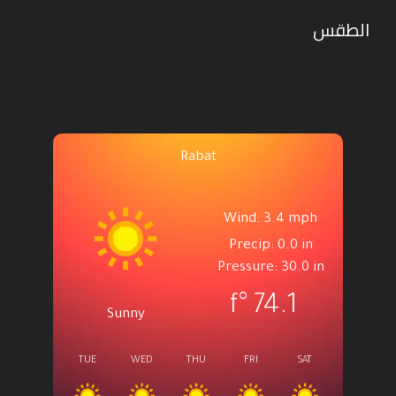
الطقس
Rabat
Wind: 3.4 mph
Precip: 0.0 in
Pressure: 30.0 in
°f
74.1
Sunny
TUE
WED
THU
FRI
SAT