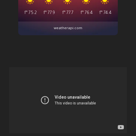
°f
75.2
°f
77.9
°f
77.7
°f
76.4
°f
74.4
weatherapi.com