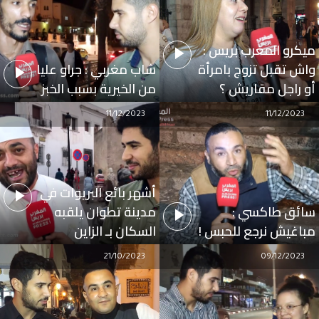
ميكرو المغرب بريس :
واش تقبل تزوج بامرأة
شاب مغربي : جراو عليا
أو راجل مقاريش ؟
من الخيرية بسبب الخبز
11/12/2023
11/12/2023
أشهر بائع البريوات في
سائق طاكسي :
مدينة تطوان يلقبه
مباغيش نرجع للحبس !
السكان بـ الزاين
21/10/2023
09/12/2023