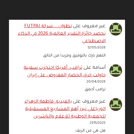
غير معروف
على
تطوان … شركة FUTPAI
تحصد جائزة التقدير العالمية 2026 في الذكاء
الاصطناعي
12/05/2026
اللهم بارك بالتوفيق ومزيدا من التالق.
أسامة
على
ترامب: أمريكا احتجزت سفينة
حاولت خرق الحصار المفروض على إيران
20/04/2026
ترامب أحمق
غير معروف
على
بالفيديو: فاطمة الزهراء
الورياغلي تبرز أهم المشاريع المستقبلية
للجمعية الوطنية للإعلام والناشرين
21/11/2025
هل هي من الريف