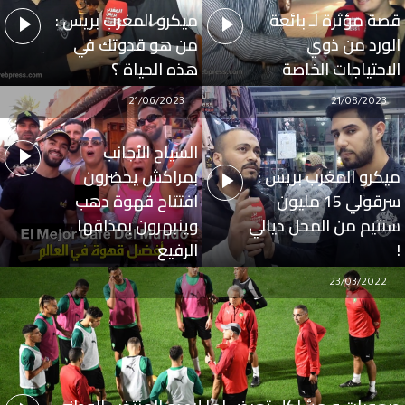
قصة مؤثرة لـ بائعة
ميكرو المغرب بريس :
الورد من ذوي
من هو قدوتك في
الاحتياجات الخاصة
هذه الحياة ؟
21/06/2023
21/08/2023
السياح الأجانب
ميكرو المغرب بريس :
بمراكش يحضرون
سرقولي 15 مليون
افتتاح قهوة دهب
سنتيم من المحل ديالي
وينبهرون بمذاقها
!
الرفيع
23/03/2022