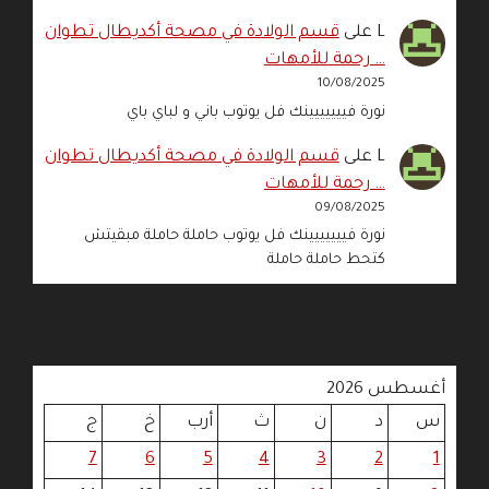
L
على
قسم الولادة في مصحة أكديطال تطوان
… رحمة للأمهات
10/08/2025
نورة فييييييينك فل يوتوب باني و لباي باي
L
على
قسم الولادة في مصحة أكديطال تطوان
… رحمة للأمهات
09/08/2025
نورة فييييييينك فل يوتوب حاملة حاملة مبقيتش
كتحط حاملة حاملة
أغسطس 2026
س
د
ن
ث
أرب
خ
ج
7
6
5
4
3
2
1