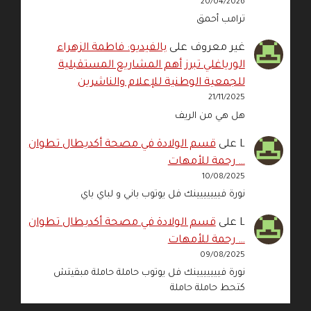
20/04/2026
ترامب أحمق
غير معروف
على
بالفيديو: فاطمة الزهراء
الورياغلي تبرز أهم المشاريع المستقبلية
للجمعية الوطنية للإعلام والناشرين
21/11/2025
هل هي من الريف
L
على
قسم الولادة في مصحة أكديطال تطوان
… رحمة للأمهات
10/08/2025
نورة فييييييينك فل يوتوب باني و لباي باي
L
على
قسم الولادة في مصحة أكديطال تطوان
… رحمة للأمهات
09/08/2025
نورة فييييييينك فل يوتوب حاملة حاملة مبقيتش
كتحط حاملة حاملة