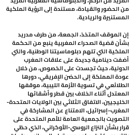
المزيد من الزخم، والدبلوماسية المغربية المزيد
من الحضور والقيادة، مستندة إلى الرؤية الملكية
المستنيرة والريادية.
إن الموقف المتخذ، الجمعة، من طرف مدريد
بشأن قضية الصحراء المغربية ينبع من الحكمة
الملكية التي تلهم دبلوماسيتنا الوطنية، والتي
أضفت دينامية جديدة على علاقات المغرب
الدولية، حيث تجسدت على الخصوص، من خلال
عودة المملكة إلى الحضن الإفريقي، دورها
الطلائعي في تسوية الأزمة الليبية، موقفها
المعتدل أثناء الخلاف بين قطر وأشقائها
الخليجيين، الاتفاق الثلاثي بين الولايات المتحدة-
المغرب-إسرائيل، الامتناع عن المشاركة في
التصويت بالجمعية العامة للأمم المتحدة على
قرار بشأن النزاع الروسي-الأوكراني، الذي حظي