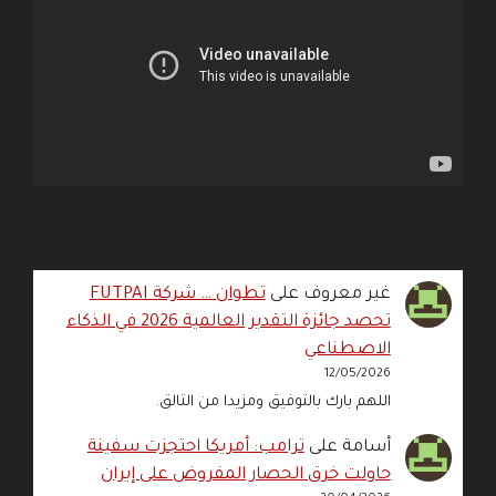
غير معروف
على
تطوان … شركة FUTPAI
تحصد جائزة التقدير العالمية 2026 في الذكاء
الاصطناعي
12/05/2026
اللهم بارك بالتوفيق ومزيدا من التالق.
أسامة
على
ترامب: أمريكا احتجزت سفينة
حاولت خرق الحصار المفروض على إيران