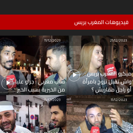
فيديوهات المغرب بريس
11/12/2023
21/12/2023
ميكرو المغرب بريس :
واش تقبل تزوج بامرأة
شاب مغربي : جراو عليا
أو راجل مقاريش ؟
من الخيرية بسبب الخبز
11/12/2023
11/12/2023
أشهر بائع البريوات في