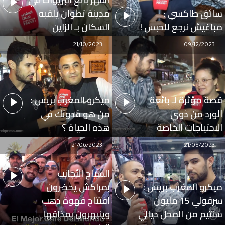
سائق طاكسي :
مدينة تطوان يلقبه
مباغيش نرجع للحبس !
السكان بـ الزاين
21/10/2023
09/12/2023
قصة مؤثرة لـ بائعة
ميكرو المغرب بريس :
الورد من ذوي
من هو قدوتك في
الاحتياجات الخاصة
هذه الحياة ؟
21/06/2023
21/08/2023
السياح الأجانب
ميكرو المغرب بريس :
بمراكش يحضرون
سرقولي 15 مليون
افتتاح قهوة دهب
سنتيم من المحل ديالي
وينبهرون بمذاقها