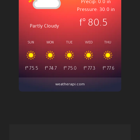
Precip: 0.0 in
Pressure: 30.0 in
°f
80.5
Partly Cloudy
SUN
MON
TUE
WED
THU
°f
75.5
°f
74.7
°f
75.0
°f
77.3
°f
77.6
weatherapi.com