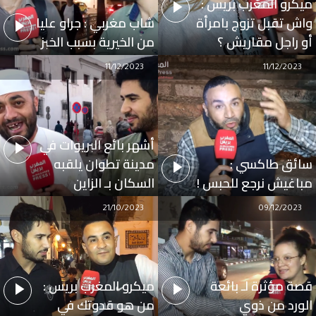
ميكرو المغرب بريس :
واش تقبل تزوج بامرأة
شاب مغربي : جراو عليا
أو راجل مقاريش ؟
من الخيرية بسبب الخبز
11/12/2023
11/12/2023
أشهر بائع البريوات في
سائق طاكسي :
مدينة تطوان يلقبه
مباغيش نرجع للحبس !
السكان بـ الزاين
21/10/2023
09/12/2023
قصة مؤثرة لـ بائعة
ميكرو المغرب بريس :
الورد من ذوي
من هو قدوتك في