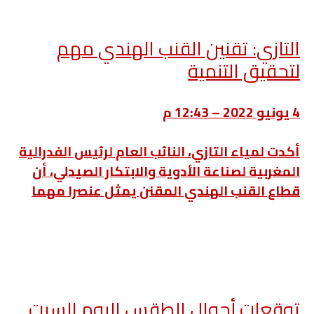
التازي: تقنين القنب الهندي مهم
لتحقيق التنمية
4 يونيو 2022 – 12:43 م
أكدت لمياء التازي، النائب العام لرئيس الفدرالية
المغربية لصناعة الأدوية والابتكار الصيدلي، أن
قطاع القنب الهندي المقنن يمثل عنصرا مهما
توقعات أحوال الطقس اليوم السبت