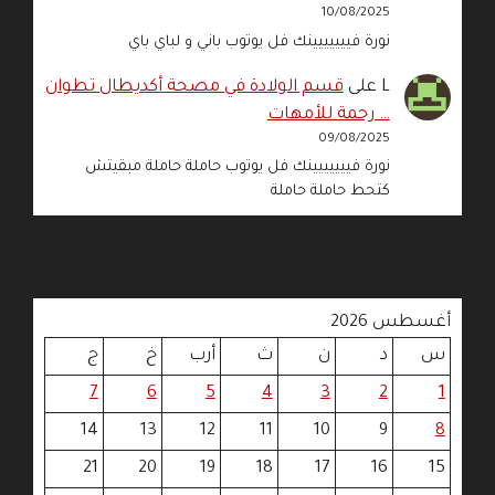
10/08/2025
نورة فييييييينك فل يوتوب باني و لباي باي
L
على
قسم الولادة في مصحة أكديطال تطوان
… رحمة للأمهات
09/08/2025
نورة فييييييينك فل يوتوب حاملة حاملة مبقيتش
كتحط حاملة حاملة
أغسطس 2026
س
د
ن
ث
أرب
خ
ج
7
6
5
4
3
2
1
14
13
12
11
10
9
8
21
20
19
18
17
16
15