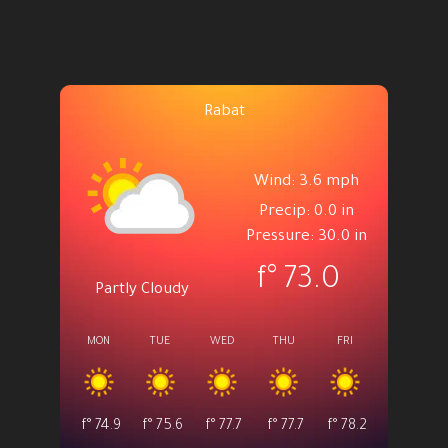
Rabat
Wind: 3.6 mph
Precip: 0.0 in
Pressure: 30.0 in
°f
73.0
Partly Cloudy
MON
TUE
WED
THU
FRI
°f
74.9
°f
75.6
°f
77.7
°f
77.7
°f
78.2