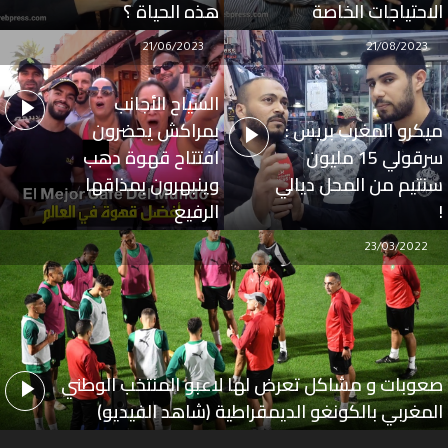
الاحتياجات الخاصة
هذه الحياة ؟
21/06/2023
21/08/2023
السياح الأجانب
ميكرو المغرب بريس :
بمراكش يحضرون
سرقولي 15 مليون
افتتاح قهوة دهب
سنتيم من المحل ديالي
وينبهرون بمذاقها
!
الرفيع
23/03/2022
صعوبات و مشاكل تعرض لها لاعبو المنتخب الوطني
المغربي بالكونغو الديمقراطية (شاهد الفيديو)