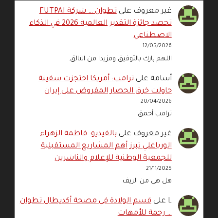
غير معروف
على
تطوان … شركة FUTPAI
تحصد جائزة التقدير العالمية 2026 في الذكاء
الاصطناعي
12/05/2026
اللهم بارك بالتوفيق ومزيدا من التالق.
أسامة
على
ترامب: أمريكا احتجزت سفينة
حاولت خرق الحصار المفروض على إيران
20/04/2026
ترامب أحمق
غير معروف
على
بالفيديو: فاطمة الزهراء
الورياغلي تبرز أهم المشاريع المستقبلية
للجمعية الوطنية للإعلام والناشرين
21/11/2025
هل هي من الريف
L
على
قسم الولادة في مصحة أكديطال تطوان
… رحمة للأمهات