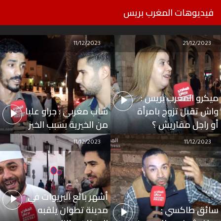
فيديوهات المغرب بريس
11/12/2023
21/12/2023
ميكرو المغرب بريس :
واش تقبل تزوج بامرأة
شاب مغربي : جراو عليا
أو راجل مقاريش ؟
من الخيرية بسبب الخبز
11/12/2023
11/12/2023
أشهر بائع البريوات في
سائق طاكسي :
مدينة تطوان يلقبه