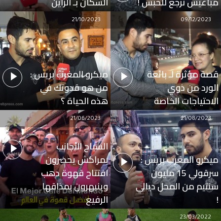
مباغيش نرجع للحبس !
السكان بـ الزاين
21/10/2023
09/12/2023
قصة مؤثرة لـ بائعة
ميكرو المغرب بريس :
الورد من ذوي
من هو قدوتك في
الاحتياجات الخاصة
هذه الحياة ؟
21/06/2023
21/08/2023
السياح الأجانب
ميكرو المغرب بريس :
بمراكش يحضرون
سرقولي 15 مليون
افتتاح قهوة دهب
سنتيم من المحل ديالي
وينبهرون بمذاقها
!
الرفيع
23/03/2022