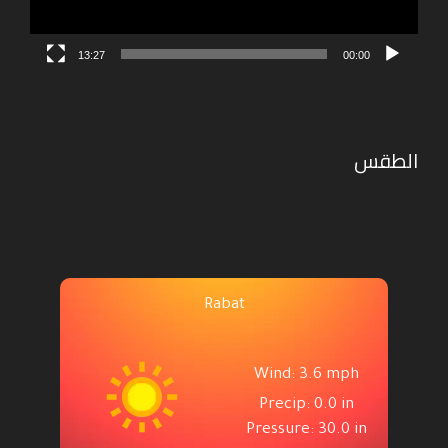
13:27
00:00
الطقس
Rabat
Wind: 3.6 mph
Precip: 0.0 in
Pressure: 30.0 in