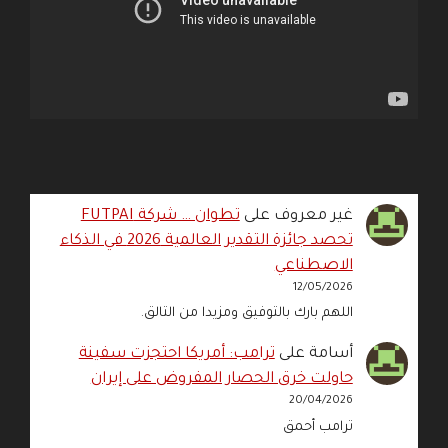
غير معروف
على
تطوان … شركة FUTPAI
تحصد جائزة التقدير العالمية 2026 في الذكاء
الاصطناعي
12/05/2026
اللهم بارك بالتوفيق ومزيدا من التالق.
أسامة
على
ترامب: أمريكا احتجزت سفينة
حاولت خرق الحصار المفروض على إيران
20/04/2026
ترامب أحمق