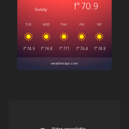
°f
70.9
Sunny
TUE
WED
THU
FRI
SAT
°f
74.9
°f
76.8
°f
77.1
°f
76.4
°f
74.8
weatherapi.com