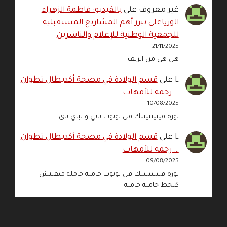
غير معروف
على
بالفيديو: فاطمة الزهراء
الورياغلي تبرز أهم المشاريع المستقبلية
للجمعية الوطنية للإعلام والناشرين
21/11/2025
هل هي من الريف
L
على
قسم الولادة في مصحة أكديطال تطوان
… رحمة للأمهات
10/08/2025
نورة فييييييينك فل يوتوب باني و لباي باي
L
على
قسم الولادة في مصحة أكديطال تطوان
… رحمة للأمهات
09/08/2025
نورة فييييييينك فل يوتوب حاملة حاملة مبقيتش
كتحط حاملة حاملة