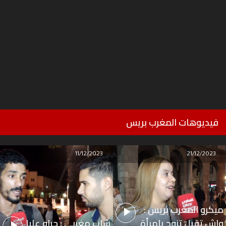
فيديوهات المغرب بريس
11/12/2023
21/12/2023
ميكرو المغرب بريس :
واش تقبل تزوج بامرأة
شاب مغربي : جراو عليا