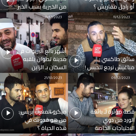
أو راجل مقاريش ؟
من الخيرية بسبب الخبز
11/12/2023
11/12/2023
أشهر بائع البريوات في
سائق طاكسي :
مدينة تطوان يلقبه
مباغيش نرجع للحبس !
السكان بـ الزاين
21/10/2023
09/12/2023
قصة مؤثرة لـ بائعة
ميكرو المغرب بريس :
الورد من ذوي
من هو قدوتك في
الاحتياجات الخاصة
هذه الحياة ؟