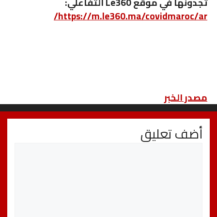
تجدونها في موقع Le360 التفاعلي:
https://m.le360.ma/covidmaroc/ar/
مصدر الخبر
أضف تعليق
تعليق