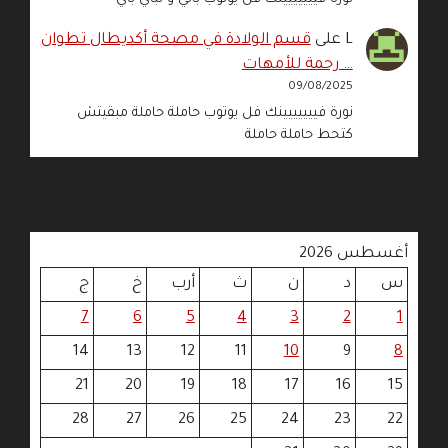
L
على
قسم الولادة في مصحة أكديطال تطوان
… رحمة للأمهات
09/08/2025
نورة فييييييينك فل يوتوب حاملة حاملة مبقيتش
كتحط حاملة حاملة
أغسطس 2026
س
د
ن
ث
أرب
خ
ج
7
6
5
4
3
2
1
14
13
12
11
10
9
8
21
20
19
18
17
16
15
28
27
26
25
24
23
22