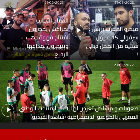
21/06/2023
21/08/2023
السياح الأجانب
ميكرو المغرب بريس :
بمراكش يحضرون
سرقولي 15 مليون
افتتاح قهوة دهب
سنتيم من المحل ديالي
وينبهرون بمذاقها
!
الرفيع
23/03/2022
صعوبات و مشاكل تعرض لها لاعبو المنتخب الوطني
المغربي بالكونغو الديمقراطية (شاهد الفيديو)