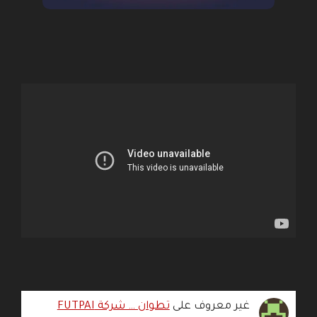
غير معروف
على
تطوان … شركة FUTPAI