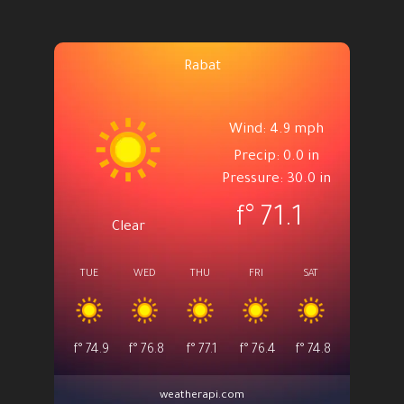
Rabat
Wind: 4.9 mph
Precip: 0.0 in
Pressure: 30.0 in
°f
71.1
Clear
TUE
WED
THU
FRI
SAT
°f
74.9
°f
76.8
°f
77.1
°f
76.4
°f
74.8
weatherapi.com