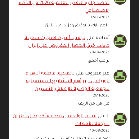
تحصد جائزة التقدير العالمية 2026 في الذكاء
الاصطناعي
12/05/2026
اللهم بارك بالتوفيق ومزيدا من التالق.
أسامة
على
ترامب: أمريكا احتجزت سفينة
حاولت خرق الحصار المفروض على إيران
20/04/2026
ترامب أحمق
غير معروف
على
بالفيديو: فاطمة الزهراء
الورياغلي تبرز أهم المشاريع المستقبلية
للجمعية الوطنية للإعلام والناشرين
21/11/2025
هل هي من الريف
L
على
قسم الولادة في مصحة أكديطال تطوان
… رحمة للأمهات
10/08/2025
نورة فييييييينك فل يوتوب باني و لباي باي