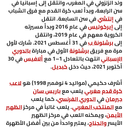
ولد الزلزولي في المغرب، وانتقل إلى إسبانيا في
سن الرابعة، وبدأ لعب كرة القدم مع فرق الشباب
في
إلتشي
في سن السابعة. انتقل
إلى
إيركوليس
في عام 2016 وبدأ مسيرته
الكروية معهم في عام 2019، وانتقل
إلى
برشلونة ب
في 31 أغسطس 2021. شارك لأول
مرة مع فريق
برشلونة
الأول في مباراة
بالدوري
الإسباني
انتهت بالتعادل 1–1 مع
ألافيس
في 30
أكتوبر 2021، حيث دخل
كبديل
.
أشرف حكيمي
(مواليد 4 نوفمبر 1998) هو
لاعب
كرة قدم
مغربي
يلعب مع
باريس سان
جيرمان
في
الدوري الفرنسي
، كما يلعب
مع
المنتخب المغربي
. يلعب غالباً في مركز
الظهير
الأيمن
، ويمكنه اللعب في مركز الظهير
الأيسر
والجناح
، يعتبر واحداً من بين أفضل الأظهرة