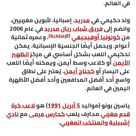
في العالم.
ولد حكيمي في
مدريد
، إسبانيا، لأبوين مغربيين،
وانضم إلى
فريق شباب ريال مدريد
في عام 2006
[الإنجليزية]
من
كولونيا أوفيجيفي
، وعمره ثمانية
أعوام. ويحمل أيضًا الجنسية الإسبانية. يمكن
لحكيمي اللعب بشكل أساسي في مركز
الظهير
الأيمن
أو كلاعب وسط أيمن، ويمكنه أيضًا اللعب
على اليسار أو
كجناح أيمن
. يُعتبر على نطاق
واسع أحد أفضل المدافعين وأحد أفضل الأظهرة
اليمين في العالم.
ياسين بونو
(مواليد
5 أبريل
1991
) هو
لاعب كرة
قدم
مغربي
محترف يلعب
كحارس مرمى
مع
نادي
إشبيلية
والمنتخب المغربي
.