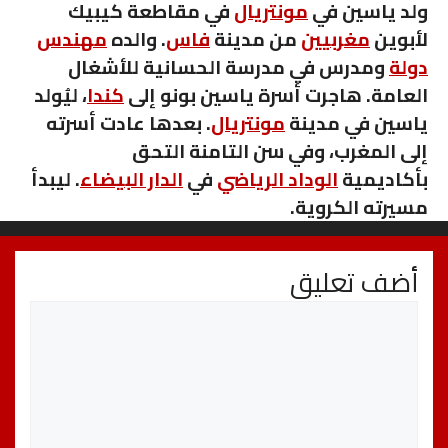
ولد ياسين في
مونتريال
في مقاطعة كيبيك
لأبوين
مغربيين
من مدينة
فاس
. والده
مهندس
دولة
ومدرس في مدرسة الحسانية للأشغال
العامة. هاجرت أسرة ياسين بونو إلى
كندا
، ليُولد
ياسين في مدينة
مونتريال
. بعدها عادت أسرته
إلى المغرب، وفي سن التامنة التحق
بأكاديمية
الوداد الرياضي
في
الدار البيضاء
. ليبدأ
مسيرته الكروية.
أضف تعليق
تعليق