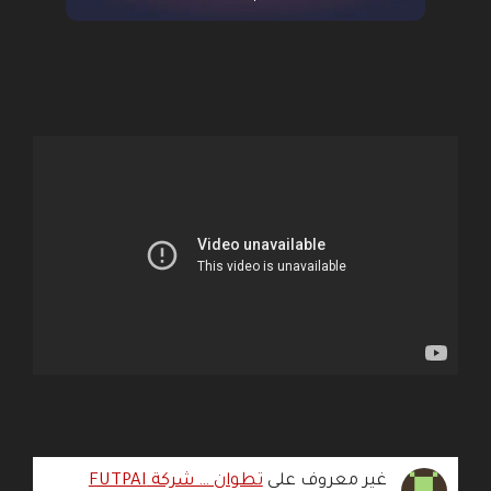
غير معروف
على
تطوان … شركة FUTPAI