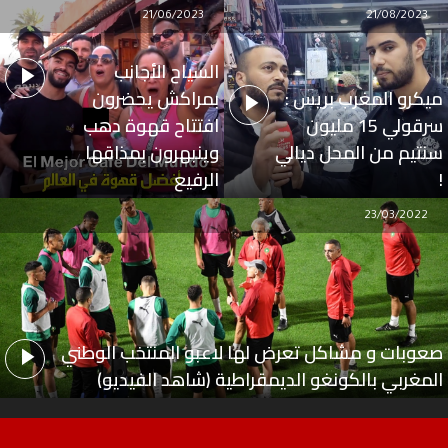
21/06/2023
21/08/2023
السياح الأجانب
ميكرو المغرب بريس :
بمراكش يحضرون
سرقولي 15 مليون
افتتاح قهوة دهب
سنتيم من المحل ديالي
وينبهرون بمذاقها
!
الرفيع
23/03/2022
صعوبات و مشاكل تعرض لها لاعبو المنتخب الوطني
المغربي بالكونغو الديمقراطية (شاهد الفيديو)