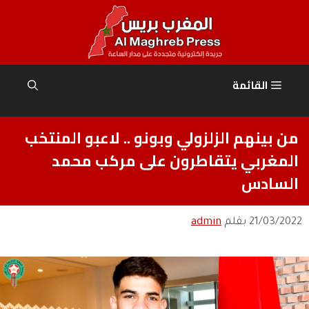
نتقل
لى
لمحتوى
القائمة
من بينهم الزلزولي وبونو .. لاعبو المنتخب
المغربي يتقاطرون على مركب محمد
السادس
21/03/2022
بقلم
admin