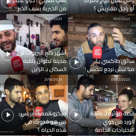
واش تقبل تزوج بامرأة
شاب مغربي : جراو عليا
أو راجل مقاريش ؟
من الخيرية بسبب الخبز
11/12/2023
11/12/2023
أشهر بائع البريوات في
سائق طاكسي :
مدينة تطوان يلقبه
مباغيش نرجع للحبس !
السكان بـ الزاين
21/10/2023
09/12/2023
قصة مؤثرة لـ بائعة
ميكرو المغرب بريس :
الورد من ذوي
من هو قدوتك في
الاحتياجات الخاصة
هذه الحياة ؟