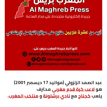
عبد الصمد الزلزولي
(مواليد 17 ديسمبر 2001)
هو
لاعب كرة قدم
مغربي
محترف
يلعب
كجناح
مع
نادي برشلونة
و
منتخب المغرب
.