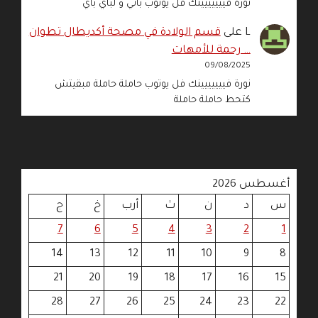
نورة فييييييينك فل يوتوب باني و لباي باي
L
على
قسم الولادة في مصحة أكديطال تطوان
… رحمة للأمهات
09/08/2025
نورة فييييييينك فل يوتوب حاملة حاملة مبقيتش
كتحط حاملة حاملة
أغسطس 2026
س
د
ن
ث
أرب
خ
ج
7
6
5
4
3
2
1
14
13
12
11
10
9
8
21
20
19
18
17
16
15
28
27
26
25
24
23
22