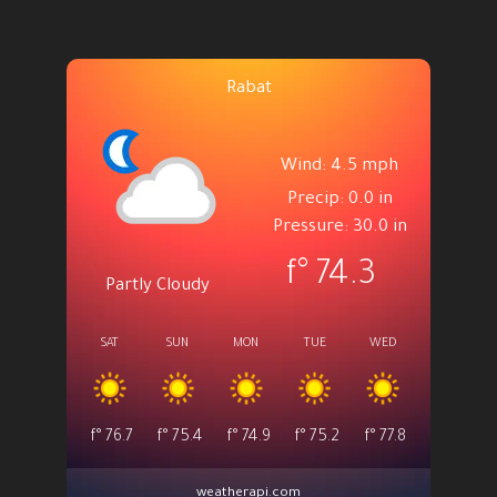
Rabat
Wind: 4.5 mph
Precip: 0.0 in
Pressure: 30.0 in
°f
74.3
Partly Cloudy
SAT
SUN
MON
TUE
WED
°f
76.7
°f
75.4
°f
74.9
°f
75.2
°f
77.8
weatherapi.com