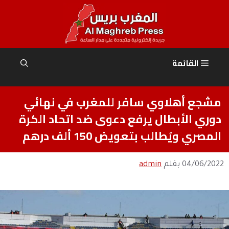
نتقل
لى
لمحتوى
القائمة
مشجع أهلاوي سافر للمغرب في نهائي
دوري الأبطال يرفع دعوى ضد اتحاد الكرة
المصري ويُطالب بتعويض 150 ألف درهم
04/06/2022
بقلم
admin