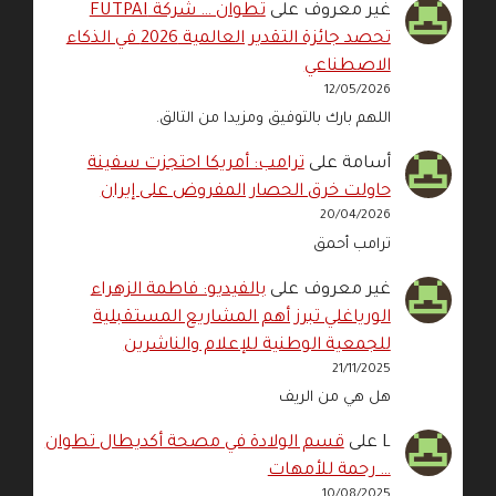
غير معروف
على
تطوان … شركة FUTPAI
تحصد جائزة التقدير العالمية 2026 في الذكاء
الاصطناعي
12/05/2026
اللهم بارك بالتوفيق ومزيدا من التالق.
أسامة
على
ترامب: أمريكا احتجزت سفينة
حاولت خرق الحصار المفروض على إيران
20/04/2026
ترامب أحمق
غير معروف
على
بالفيديو: فاطمة الزهراء
الورياغلي تبرز أهم المشاريع المستقبلية
للجمعية الوطنية للإعلام والناشرين
21/11/2025
هل هي من الريف
L
على
قسم الولادة في مصحة أكديطال تطوان
… رحمة للأمهات
10/08/2025