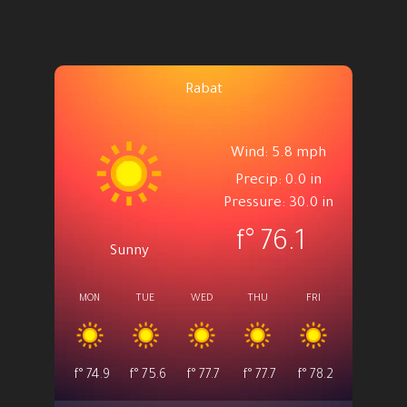
Rabat
Wind: 5.8 mph
Precip: 0.0 in
Pressure: 30.0 in
°f
76.1
Sunny
MON
TUE
WED
THU
FRI
°f
74.9
°f
75.6
°f
77.7
°f
77.7
°f
78.2