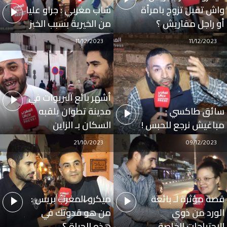
واش تقبل تزوج بامرأة
شاب مغربي : جراو عليا
أو راجل مقاريش ؟
من الخيرية بسبب الخبز
11/12/2023
11/12/2023
أشهر بائع البريوات في
سائق طاكسي :
مدينة تطوان يلقبه
مباغيش نرجع للحبس !
السكان بـ الزاين
21/10/2023
09/12/2023
قصة مؤثرة لـ بائعة
ميكرو المغرب بريس :
الورد من ذوي
من هو قدوتك في
الاحتياجات الخاصة
هذه الحياة ؟