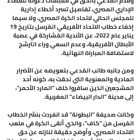
وقدّم المُدعي بالحق في ملابسات دعوته للقضاء
الإداري المصري، تفاصيل تسرد أخطاء إدارية
للمجلس الحالي لاتحاد الكرة المصري، ولا سيما
إخفاء خطاب الاتحاد الأفريقي المُرسل بتاريخ 19
يناير عام 2022، عن الأندية المُشاركة في عصبة
الأبطال الأفريقية، وعدم السعي وراء الترشح
لاستضافة المباراة النهائية.
ومن جانبه طالب المُدعي بتعويضه عن الأضرار
المادية والمعنوية التي لحقت به، كونه أحد
المشجعين الذين سافروا خلف “المارد الأحمر”،
إلى مدينة “الدار البيضاء” المغربية.
وكانت صحيفة “البطولة” قد انفردت بنشر الخطاب
المُرسل من “كاف”، والذي ألقى الكرة في ملعب
الاتحاد المصري، وأوضح حقيقة تنازله عن حق