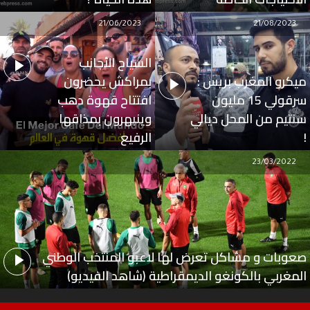
21/06/2023
21/08/2023
السياح الأجانب
ميكرو المغرب بريس :
بمراكش يحضرون
سرقولي 15 مليون
افتتاح قهوة دهب
سنتيم من المحل ديالي
وينبهرون بمذاقها
!
الرفيع
23/03/2022
صعوبات و مشاكل تعرض لها لاعبو المنتخب الوطني
المغربي بالكونغو الديمقراطية (شاهد الفيديو)