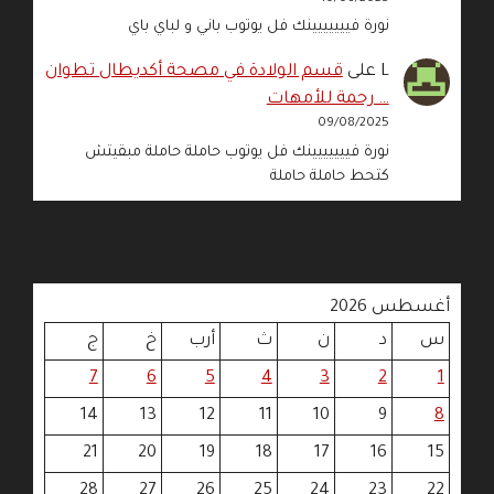
نورة فييييييينك فل يوتوب باني و لباي باي
L
على
قسم الولادة في مصحة أكديطال تطوان
… رحمة للأمهات
09/08/2025
نورة فييييييينك فل يوتوب حاملة حاملة مبقيتش
كتحط حاملة حاملة
أغسطس 2026
س
د
ن
ث
أرب
خ
ج
7
6
5
4
3
2
1
14
13
12
11
10
9
8
21
20
19
18
17
16
15
28
27
26
25
24
23
22