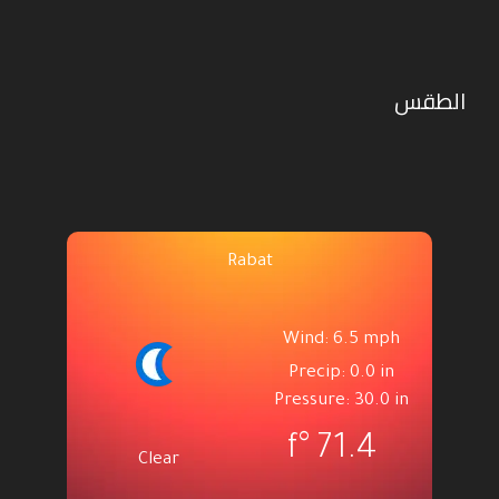
الطقس
Rabat
Wind: 6.5 mph
Precip: 0.0 in
Pressure: 30.0 in
°f
71.4
Clear