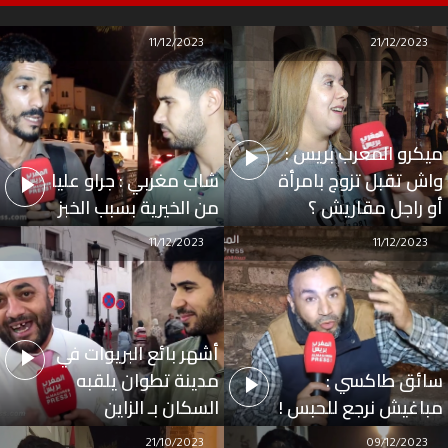
11/12/2023
21/12/2023
ميكرو المغرب بريس :
واش تقبل تزوج بامرأة
شاب مغربي : جراو عليا
أو راجل مقاريش ؟
من الخيرية بسبب الخبز
11/12/2023
11/12/2023
أشهر بائع البريوات في
سائق طاكسي :
مدينة تطوان يلقبه
مباغيش نرجع للحبس !
السكان بـ الزاين
21/10/2023
09/12/2023