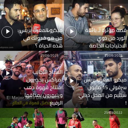
قصة مؤثرة لـ بائعة
ميكرو المغرب بريس :
الورد من ذوي
من هو قدوتك في
الاحتياجات الخاصة
هذه الحياة ؟
21/06/2023
21/08/2023
السياح الأجانب
ميكرو المغرب بريس :
بمراكش يحضرون
سرقولي 15 مليون
افتتاح قهوة دهب
سنتيم من المحل ديالي
وينبهرون بمذاقها
!
الرفيع
23/03/2022