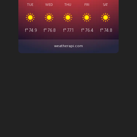
TUE
WED
THU
FRI
SAT
°f
74.9
°f
76.8
°f
77.1
°f
76.4
°f
74.8
weatherapi.com