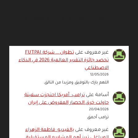
https://www.youtube.com/watch?v=wo3mchE51cI
غير معروف
على
تطوان … شركة FUTPAI
تحصد جائزة التقدير العالمية 2026 في الذكاء
الاصطناعي
12/05/2026
اللهم بارك بالتوفيق ومزيدا من التالق.
أسامة
على
ترامب: أمريكا احتجزت سفينة
حاولت خرق الحصار المفروض على إيران
20/04/2026
ترامب أحمق
غير معروف
على
بالفيديو: فاطمة الزهراء
الورياغلي تبرز أهم المشاريع المستقبلية