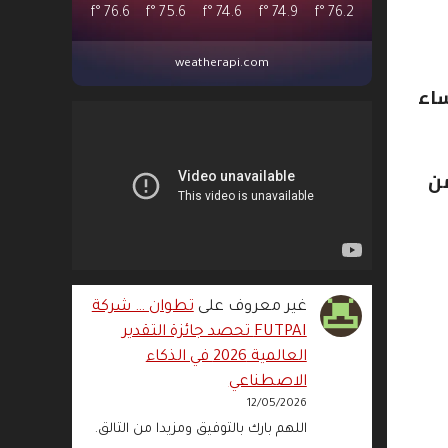
°f
76.6
°f
75.6
°f
74.6
°f
74.9
°f
76.2
weatherapi.com
ساء
من ماركو أرناوتوفيتش في حدود الدقيقة الـ41′ من
غير معروف
على
تطوان … شركة
FUTPAI تحصد جائزة التقدير
العالمية 2026 في الذكاء
الاصطناعي
12/05/2026
اللهم بارك بالتوفيق ومزيدا من التالق.