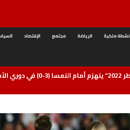
نشطة ملكية
الرياضة
مجتمع
الإقتصاد
السياس
كرواتيا خصم المغرب في مونديال “قطر 2022” ينهزم أمام النمسا (3-0) ف