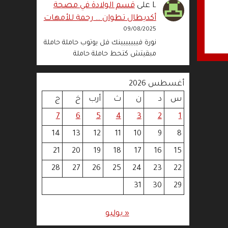
L
على
قسم الولادة في مصحة
أكديطال تطوان … رحمة للأمهات
09/08/2025
نورة فييييييينك فل يوتوب حاملة حاملة
مبقيتش كتحط حاملة حاملة
أغسطس 2026
س
د
ن
ث
أرب
خ
ج
7
6
5
4
3
2
1
14
13
12
11
10
9
8
21
20
19
18
17
16
15
28
27
26
25
24
23
22
31
30
29
« يوليو