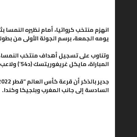
انهزم منتخب كرواتيا، أمام نظيره النمسا ب
يومه الجمعة، برسم الجولة الأولى من بطولة 
المباراة، مايكل غريغوريتسك (د54′) ولاعب بايرن ميونخ مارسيل زابيتسر (د57′).
السادسة إلى جانب المغرب وبلجيكا وكندا.