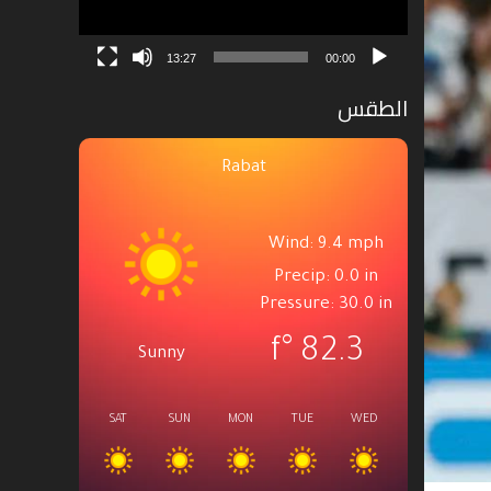
13:27
00:00
الطقس
Rabat
Wind: 9.4 mph
Precip: 0.0 in
Pressure: 30.0 in
°f
82.3
Sunny
SAT
SUN
MON
TUE
WED