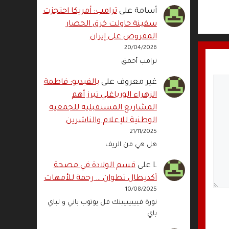
أسامة
على
ترامب: أمريكا احتجزت
سفينة حاولت خرق الحصار
المفروض على إيران
20/04/2026
ترامب أحمق
غير معروف
على
بالفيديو: فاطمة
الزهراء الورياغلي تبرز أهم
المشاريع المستقبلية للجمعية
الوطنية للإعلام والناشرين
21/11/2025
هل هي من الريف
L
على
قسم الولادة في مصحة
أكديطال تطوان … رحمة للأمهات
10/08/2025
نورة فييييييينك فل يوتوب باني و لباي
باي