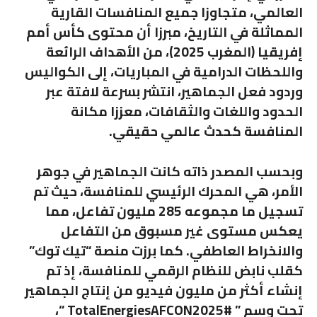
العالمي، متجاوزا جميع المنافسات القارية
المماثلة في التاريخ، مبرزا أن محتوى كأس أمم
إفريقيا (المغرب 2025)، من الأهداف الرائعة
واللحظات الدرامية في المباريات، إلى الكواليس
وردود فعل الجماهير، انتشر بسرعة لافتة عبر
الحدود واللغات والثقافات، معززا مكانة
المنافسة كحدث عالمي حقيقي.
وبحسب المصدر ذاته كانت الجماهير في جوهر
الأمر، هي المحرك الرئيسي للمنافسة، حيث تم
تسجيل ما مجموعه 285 مليون تفاعل، مما
يعكس مستوى غير مسبوق من التفاعل
والانخراط العاطفي. كما برزت منصة “تيك توك”
كقلب نابض للنظام الرقمي للمنافسة، إذ تم
إنشاء أكثر من مليون فيديو من إنتاج الجماهير
تحت وسم ” #TotalEnergiesAFCON2025 “،