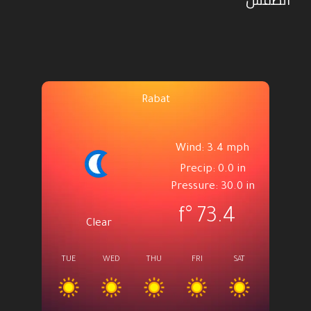
Rabat
Wind: 3.4 mph
Precip: 0.0 in
Pressure: 30.0 in
°f
73.4
Clear
TUE
WED
THU
FRI
SAT