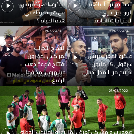
قصة مؤثرة لـ بائعة
ميكرو المغرب بريس :
الورد من ذوي
من هو قدوتك في
الاحتياجات الخاصة
هذه الحياة ؟
21/06/2023
21/08/2023
السياح الأجانب
ميكرو المغرب بريس :
بمراكش يحضرون
سرقولي 15 مليون
افتتاح قهوة دهب
سنتيم من المحل ديالي
وينبهرون بمذاقها
!
الرفيع
23/03/2022
صعوبات و مشاكل تعرض لها لاعبو المنتخب الوطني