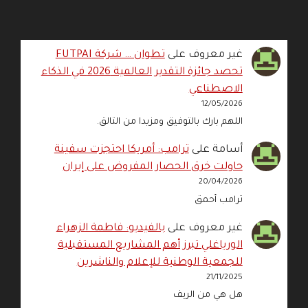
غير معروف
على
تطوان … شركة FUTPAI
تحصد جائزة التقدير العالمية 2026 في الذكاء
الاصطناعي
12/05/2026
اللهم بارك بالتوفيق ومزيدا من التالق.
أسامة
على
ترامب: أمريكا احتجزت سفينة
حاولت خرق الحصار المفروض على إيران
20/04/2026
ترامب أحمق
غير معروف
على
بالفيديو: فاطمة الزهراء
الورياغلي تبرز أهم المشاريع المستقبلية
للجمعية الوطنية للإعلام والناشرين
21/11/2025
هل هي من الريف