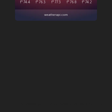
°f
74.4
°f
76.3
°f
77.3
°f
76.8
°f
74.2
weatherapi.com
https://www.youtube.com/watch?v=wo3mchE51cI