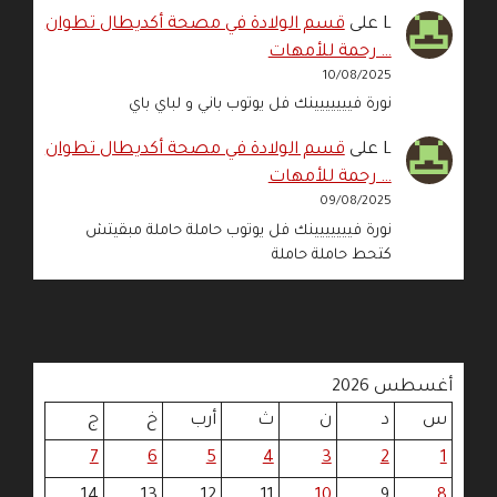
L
على
قسم الولادة في مصحة أكديطال تطوان
… رحمة للأمهات
10/08/2025
نورة فييييييينك فل يوتوب باني و لباي باي
L
على
قسم الولادة في مصحة أكديطال تطوان
… رحمة للأمهات
09/08/2025
نورة فييييييينك فل يوتوب حاملة حاملة مبقيتش
كتحط حاملة حاملة
أغسطس 2026
س
د
ن
ث
أرب
خ
ج
7
6
5
4
3
2
1
14
13
12
11
10
9
8