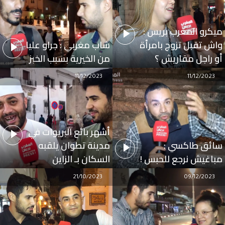
ميكرو المغرب بريس :
واش تقبل تزوج بامرأة
شاب مغربي : جراو عليا
أو راجل مقاريش ؟
من الخيرية بسبب الخبز
11/12/2023
11/12/2023
أشهر بائع البريوات في
سائق طاكسي :
مدينة تطوان يلقبه
مباغيش نرجع للحبس !
السكان بـ الزاين
21/10/2023
09/12/2023