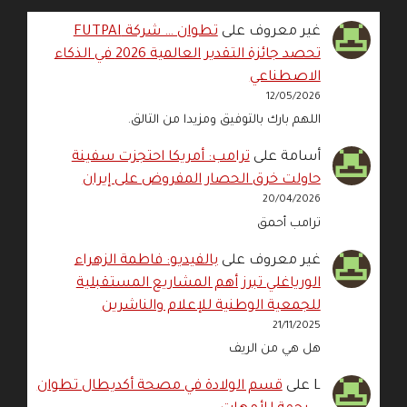
غير معروف
على
تطوان … شركة FUTPAI
تحصد جائزة التقدير العالمية 2026 في الذكاء
الاصطناعي
12/05/2026
اللهم بارك بالتوفيق ومزيدا من التالق.
أسامة
على
ترامب: أمريكا احتجزت سفينة
حاولت خرق الحصار المفروض على إيران
20/04/2026
ترامب أحمق
غير معروف
على
بالفيديو: فاطمة الزهراء
الورياغلي تبرز أهم المشاريع المستقبلية
للجمعية الوطنية للإعلام والناشرين
21/11/2025
هل هي من الريف
L
على
قسم الولادة في مصحة أكديطال تطوان