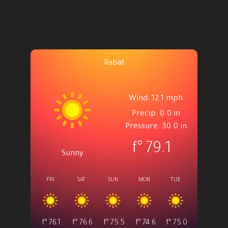
Rabat
Wind: 12.1 mph
Precip: 0.0 in
Pressure: 30.0 in
°f
79.1
Sunny
FRI
SAT
SUN
MON
TUE
°f
76.1
°f
76.6
°f
75.5
°f
74.6
°f
75.0