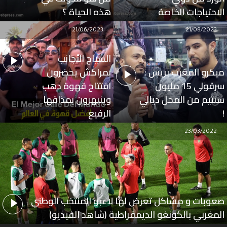
الاحتياجات الخاصة
هذه الحياة ؟
21/06/2023
21/08/2023
السياح الأجانب
ميكرو المغرب بريس :
بمراكش يحضرون
سرقولي 15 مليون
افتتاح قهوة دهب
سنتيم من المحل ديالي
وينبهرون بمذاقها
!
الرفيع
23/03/2022
صعوبات و مشاكل تعرض لها لاعبو المنتخب الوطني
المغربي بالكونغو الديمقراطية (شاهد الفيديو)