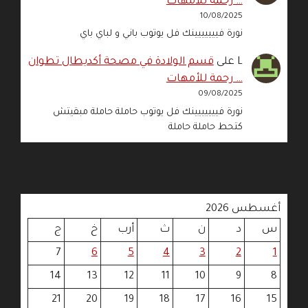
… رحمة للأمهات
10/08/2025
نورة فييييييينك فل يوتوب باني و لباي باي
L
على
قسم الولادة في مصحة أكديطال تطوان
… رحمة للأمهات
09/08/2025
نورة فييييييينك فل يوتوب حاملة حاملة مبقيتش
كتحط حاملة حاملة
أغسطس 2026
س
د
ن
ث
أرب
خ
ج
7
6
5
4
3
2
1
14
13
12
11
10
9
8
21
20
19
18
17
16
15