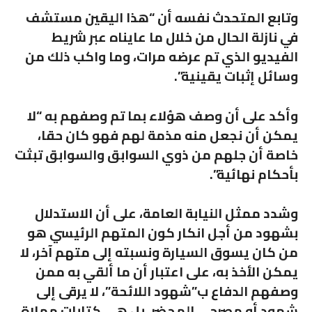
وتابع المتحدث نفسه أن “هذا اليقين مستشف
في نازلة الحال من خلال ما عايناه عبر شريط
الفيديو الذي تم عرضه مرات، وما واكب ذلك من
وسائل إثبات يقينية”.
وأكد على أن وصف هؤلاء بما تم وصفهم به “لا
يمكن أن نجعل منه مذمة لهم فهو كان حقا،
خاصة أن جلهم من ذوي السوابق والسوابق تبثت
بأحكام نهائية”.
وشدد ممثل النيابة العامة، على أن الاستدلال
بشهود من أجل انكار كون المتهم الرئيسي هو
من كان يسوق السيارة ونسبته إلى متهم آخر، لا
يمكن الأخذ به، على اعتبار أن ما ألقي به ممن
وصفهم الدفاع ب”شهود اللائحة”، لا يرقى إلى
شهود أو مصرحي المحضر، بل هي كتابات مملاة