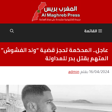
نتقل
لى
لمحتوى
القائمة
عاجل.. المحكمة تحجز قضية “ولد الفشوش”
المتهم بقتل بدر للمداولة
16/04/2024
بقلم
admin