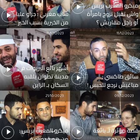
ميكرو المغرب بريس :
واش تقبل تزوج بامرأة
شاب مغربي : جراو عليا
أو راجل مقاريش ؟
من الخيرية بسبب الخبز
11/12/2023
11/12/2023
أشهر بائع البريوات في
سائق طاكسي :
مدينة تطوان يلقبه
مباغيش نرجع للحبس !
السكان بـ الزاين
21/10/2023
09/12/2023
قصة مؤثرة لـ بائعة
ميكرو المغرب بريس :
الورد من ذوي
من هو قدوتك في