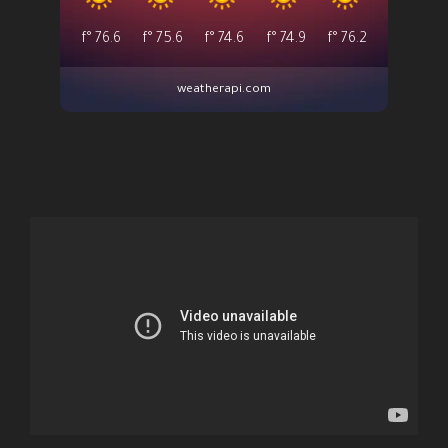
°f
76.6
°f
75.6
°f
74.6
°f
74.9
°f
76.2
weatherapi.com