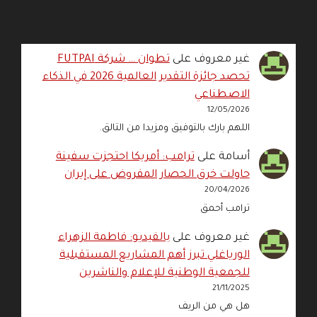
غير معروف
على
تطوان … شركة FUTPAI
تحصد جائزة التقدير العالمية 2026 في الذكاء
الاصطناعي
12/05/2026
اللهم بارك بالتوفيق ومزيدا من التالق.
أسامة
على
ترامب: أمريكا احتجزت سفينة
حاولت خرق الحصار المفروض على إيران
20/04/2026
ترامب أحمق
غير معروف
على
بالفيديو: فاطمة الزهراء
الورياغلي تبرز أهم المشاريع المستقبلية
للجمعية الوطنية للإعلام والناشرين
21/11/2025
هل هي من الريف