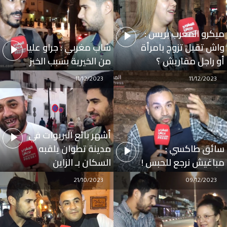
ميكرو المغرب بريس :
واش تقبل تزوج بامرأة
شاب مغربي : جراو عليا
أو راجل مقاريش ؟
من الخيرية بسبب الخبز
11/12/2023
11/12/2023
أشهر بائع البريوات في
سائق طاكسي :
مدينة تطوان يلقبه
مباغيش نرجع للحبس !
السكان بـ الزاين
21/10/2023
09/12/2023