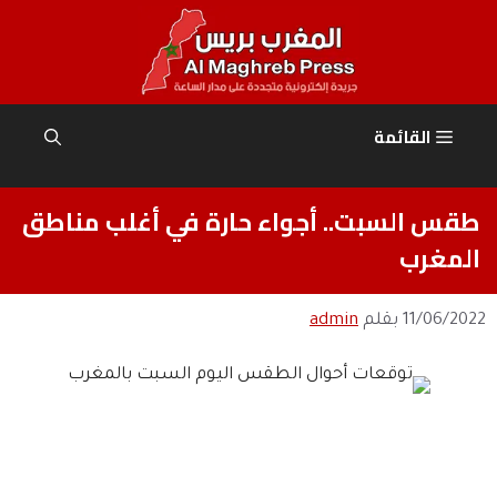
نتقل
لى
لمحتوى
القائمة
طقس السبت.. أجواء حارة في أغلب مناطق
المغرب
11/06/2022
بقلم
admin