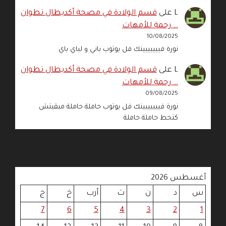
L
على
قسم الولادة في مصحة أكديطال تطوان
… رحمة للأمهات
10/08/2025
نورة فييييييينك فل يوتوب باني و لباي باي
L
على
قسم الولادة في مصحة أكديطال تطوان
… رحمة للأمهات
09/08/2025
نورة فييييييينك فل يوتوب حاملة حاملة مبقيتش
كتحط حاملة حاملة
أغسطس 2026
س
د
ن
ث
أرب
خ
ج
7
6
5
4
3
2
1