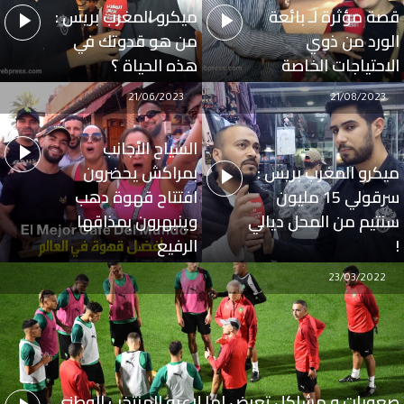
قصة مؤثرة لـ بائعة
ميكرو المغرب بريس :
الورد من ذوي
من هو قدوتك في
الاحتياجات الخاصة
هذه الحياة ؟
21/06/2023
21/08/2023
السياح الأجانب
ميكرو المغرب بريس :
بمراكش يحضرون
سرقولي 15 مليون
افتتاح قهوة دهب
سنتيم من المحل ديالي
وينبهرون بمذاقها
!
الرفيع
23/03/2022
صعوبات و مشاكل تعرض لها لاعبو المنتخب الوطني