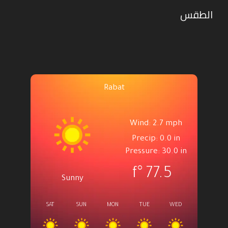
الطقس
Rabat
Wind: 2.7 mph
Precip: 0.0 in
Pressure: 30.0 in
°f
77.5
Sunny
SAT
SUN
MON
TUE
WED