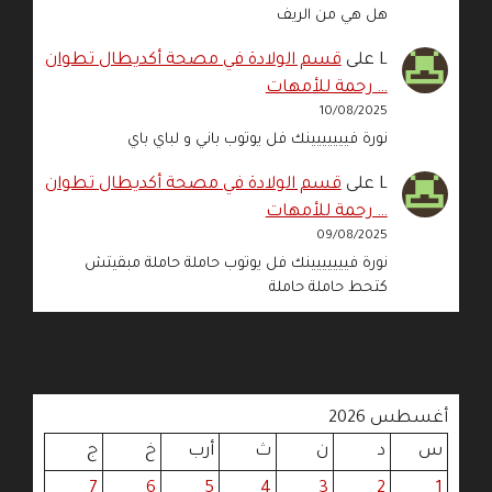
هل هي من الريف
L
على
قسم الولادة في مصحة أكديطال تطوان
… رحمة للأمهات
10/08/2025
نورة فييييييينك فل يوتوب باني و لباي باي
L
على
قسم الولادة في مصحة أكديطال تطوان
… رحمة للأمهات
09/08/2025
نورة فييييييينك فل يوتوب حاملة حاملة مبقيتش
كتحط حاملة حاملة
أغسطس 2026
س
د
ن
ث
أرب
خ
ج
7
6
5
4
3
2
1