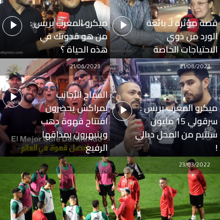
قصة مؤثرة لـ بائعة
ميكرو المغرب بريس :
الورد من ذوي
من هو قدوتك في
الاحتياجات الخاصة
هذه الحياة ؟
21/06/2023
21/08/2023
السياح الأجانب
ميكرو المغرب بريس :
بمراكش يحضرون
سرقولي 15 مليون
افتتاح قهوة دهب
سنتيم من المحل ديالي
وينبهرون بمذاقها
!
الرفيع
23/03/2022