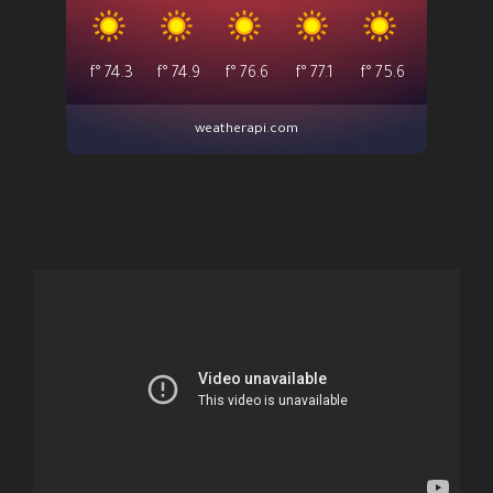
°f
74.3
°f
74.9
°f
76.6
°f
77.1
°f
75.6
weatherapi.com