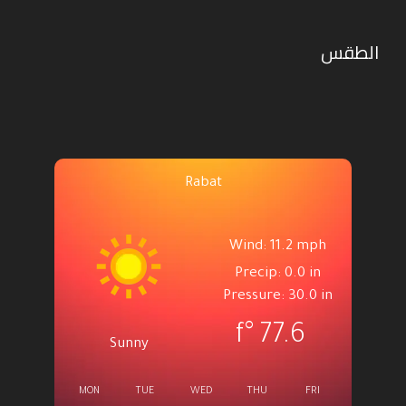
الطقس
Rabat
Wind: 11.2 mph
Precip: 0.0 in
Pressure: 30.0 in
°f
77.6
Sunny
MON
TUE
WED
THU
FRI