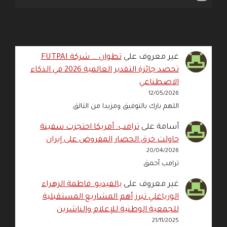
غير معروف
على
تطوان … شركة FUTPAI
تحصد جائزة التقدير العالمية 2026 في الذكاء
الاصطناعي
12/05/2026
اللهم بارك بالتوفيق ومزيدا من التالق.
أسامة
على
ترامب: أمريكا احتجزت سفينة
حاولت خرق الحصار المفروض على إيران
20/04/2026
ترامب أحمق
غير معروف
على
بالفيديو: فاطمة الزهراء
الورياغلي تبرز أهم المشاريع المستقبلية
للجمعية الوطنية للإعلام والناشرين
21/11/2025