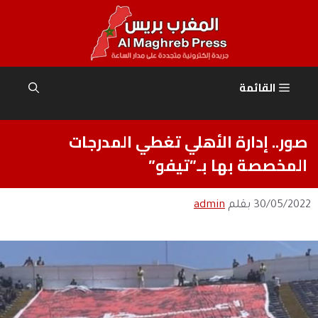
نتقل
لى
لمحتوى
القائمة
صور.. إدارة الأهلي تغطي المدرجات
المخصصة بها بـ”تيفو”
30/05/2022
بقلم
admin