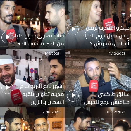
ميكرو المغرب بريس :
واش تقبل تزوج بامرأة
شاب مغربي : جراو عليا
أو راجل مقاريش ؟
من الخيرية بسبب الخبز
11/12/2023
11/12/2023
أشهر بائع البريوات في
سائق طاكسي :
مدينة تطوان يلقبه
مباغيش نرجع للحبس !
السكان بـ الزاين
21/10/2023
09/12/2023