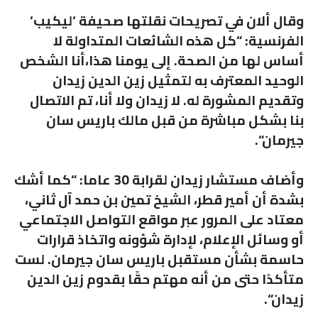
وقال ألان في تصريحات نقلتها صحيفة ‘
ليكيب
‘
الفرنسية: “
كل هذه الشائعات المتداولة لا
أساس لها من الصحة. إلى يومنا هذا،أنا الشخص
الوحيد المعترف به لتمثيل زين الدين زيدان
وتقديم المشورة له. لا زيدان ولا أنا، تم الاتصال
بنا بشكل مباشرة من قبل مالك باريس سان
جيرمان
“.
وأضاف مستشار زيدان لقرابة 30 عاما: “
كما أشك
بشدة أن أمير قطر، الشيخ تمين بن حمد آل ثاني،
معتاد على المرور عبر مواقع التواصل الاجتماعي
أو وسائل الإعلام، لإدارة شؤونه واتخاذ قرارات
حاسمة بشأن مستقبل باريس سان جيرمان. لست
متأكدًا حتى من أنه مهتم حقًا بقدوم زين الدين
زيدان
“.