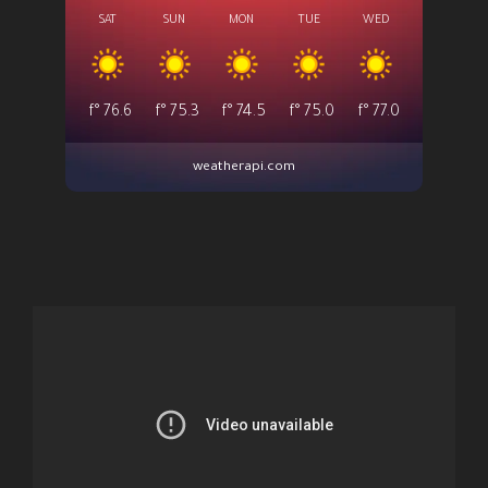
SAT
SUN
MON
TUE
WED
°f
76.6
°f
75.3
°f
74.5
°f
75.0
°f
77.0
weatherapi.com