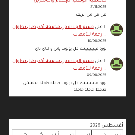
للجمعية الوطنية للإعلام والناشرين
21/11/2025
هل هي من الريف
L
على
قسم الولادة في مصحة أكديطال تطوان
… رحمة للأمهات
10/08/2025
نورة فييييييينك فل يوتوب باني و لباي باي
L
على
قسم الولادة في مصحة أكديطال تطوان
… رحمة للأمهات
09/08/2025
نورة فييييييينك فل يوتوب حاملة حاملة مبقيتش
كتحط حاملة حاملة
أغسطس 2026
س
د
ن
ث
أرب
خ
ج