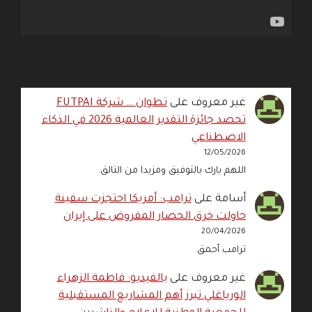
غير معروف
على
تطوان … شركة FUTPAI
تحصد جائزة التقدير العالمية 2026 في الذكاء
الاصطناعي
12/05/2026
اللهم بارك بالتوفيق ومزيدا من التالق.
أسامة
على
ترامب: أمريكا احتجزت سفينة
حاولت خرق الحصار المفروض على إيران
20/04/2026
ترامب أحمق
غير معروف
على
بالفيديو: فاطمة الزهراء
الورياغلي تبرز أهم المشاريع المستقبلية