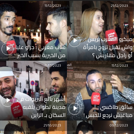
11/12/2023
21/12/2023
ميكرو المغرب بريس :
واش تقبل تزوج بامرأة
شاب مغربي : جراو عليا
أو راجل مقاريش ؟
من الخيرية بسبب الخبز
11/12/2023
11/12/2023
أشهر بائع البريوات في
سائق طاكسي :
مدينة تطوان يلقبه
مباغيش نرجع للحبس !
السكان بـ الزاين
21/10/2023
09/12/2023