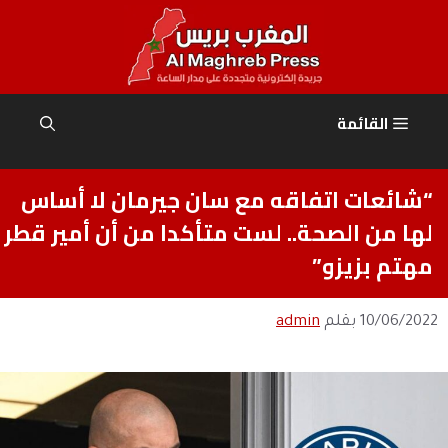
نتقل
لى
لمحتوى
القائمة
“شائعات اتفاقه مع سان جيرمان لا أساس
لها من الصحة.. لست متأكدا من أن أمير قطر
مهتم بزيزو”
10/06/2022
بقلم
admin