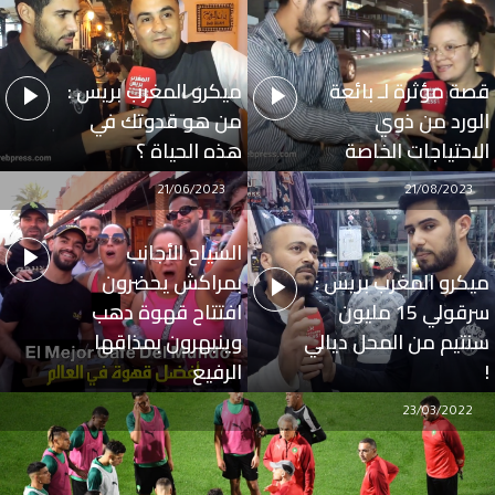
قصة مؤثرة لـ بائعة
ميكرو المغرب بريس :
الورد من ذوي
من هو قدوتك في
الاحتياجات الخاصة
هذه الحياة ؟
21/06/2023
21/08/2023
السياح الأجانب
ميكرو المغرب بريس :
بمراكش يحضرون
سرقولي 15 مليون
افتتاح قهوة دهب
سنتيم من المحل ديالي
وينبهرون بمذاقها
!
الرفيع
23/03/2022