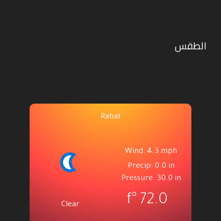
الطقس
Rabat
Wind: 4.3 mph
Precip: 0.0 in
Pressure: 30.0 in
°f
72.0
Clear