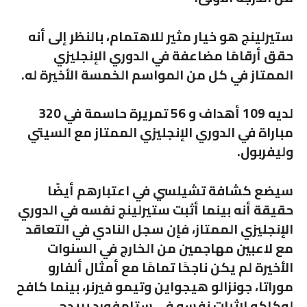
ستيرلينج هو خيار مثير للاهتمام، بالنظر إلى أنه
حقق أرقامًا مضاعفة في الدوري الإنجليزي
الممتاز في كل من المواسم الخمسة الأخيرة له.
لديه 109 أهداف و 56 تمريرة حاسمة في 320
مباراة في الدوري الإنجليزي الممتاز مع السيتي
وليفربول.
سيضع كشافة تشيلسي في اعتبارهم أيضًا
حقيقة أنه بينما أثبت ستيرلينج نفسه في الدوري
الإنجليزي الممتاز، فإن سجل النادي في التعاقد
مع لاعبين مهاجمين من الخارج في السنوات
الأخيرة لم يكن ناجحًا تمامًا مع أمثال ألفارو
موراتا، جونزالو هيجواين وتيمو فيرنر، بينما كافح
لوكاكو لإثبات نفسه في ستامفورد بريدج.