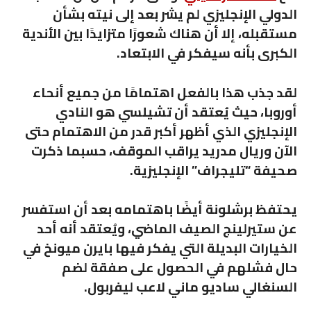
الدولي الإنجليزي لم يشر بعد إلى نيته بشأن
مستقبله، إلا أن هناك شعورًا متزايدًا بين الأندية
الكبرى بأنه سيفكر في الابتعاد.
لقد جذب هذا بالفعل اهتمامًا من جميع أنحاء
أوروبا، حيث يُعتقد أن تشيلسي هو النادي
الإنجليزي الذي أظهر أكبر قدر من الاهتمام حتى
الآن وريال مدريد يراقب الموقف، حسبما ذكرت
صحيفة “تليجراف” الإنجليزية.
يحتفظ برشلونة أيضًا باهتمامه بعد أن استفسر
عن ستيرلينج الصيف الماضي، ويُعتقد أنه أحد
الخيارات البديلة التي يفكر فيها بايرن ميونخ في
حال فشلهم في الحصول على صفقة لضم
السنغالي ساديو ماني لاعب ليفربول.