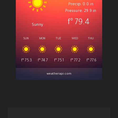
Precip: 0.0 in
Pressure: 29.9 in
°f
79.4
Sunny
SUN
MON
TUE
WED
THU
°f
75.3
°f
74.7
°f
75.1
°f
77.2
°f
77.6
weatherapi.com