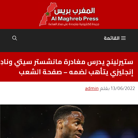
نتقل
لى
لمحتوى
القائمة
ستيرلينج يدرس مغادرة مانشستر سيتي ونادِ
إنجليزي يتأهب لضمه – صفحة الشعب
13/06/2022
بقلم
admin