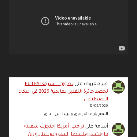
غير معروف
على
تطوان … شركة FUTPAI
تحصد جائزة التقدير العالمية 2026 في الذكاء
الاصطناعي
12/05/2026
اللهم بارك بالتوفيق ومزيدا من التالق.
أسامة
على
ترامب: أمريكا احتجزت سفينة
حاولت خرق الحصار المفروض على إيران