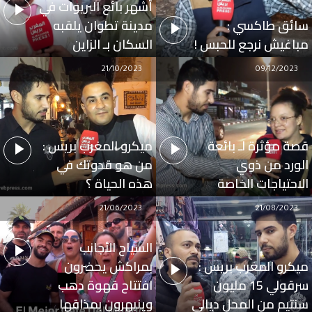
أشهر بائع البريوات في
سائق طاكسي :
مدينة تطوان يلقبه
مباغيش نرجع للحبس !
السكان بـ الزاين
21/10/2023
09/12/2023
قصة مؤثرة لـ بائعة
ميكرو المغرب بريس :
الورد من ذوي
من هو قدوتك في
الاحتياجات الخاصة
هذه الحياة ؟
21/06/2023
21/08/2023
السياح الأجانب
ميكرو المغرب بريس :
بمراكش يحضرون
سرقولي 15 مليون
افتتاح قهوة دهب
سنتيم من المحل ديالي
وينبهرون بمذاقها