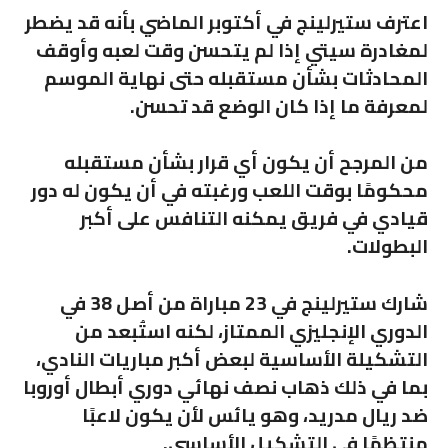
اعترف ستيرلينج في أكتوبر الماضي بأنه قد يضطر
لمغادرة سيتي إذا لم يتحسن وقت لعبه وأوقف
المحادثات بشأن مستقبله حتى نهاية الموسم
لمعرفة ما إذا كان الوضع قد تحسن.
من المرجح أن يكون أي قرار بشأن مستقبله
محكومًا بوقت اللعب ورغبته في أن يكون له دور
قيادي في فريق يمكنه التنافس على أكبر
البطولات.
شارك ستيرلينج في 23 مباراة من أصل 38 في
الدوري الإنجليزي الممتاز، لكنه استُبعد من
التشكيلة الأساسية لبعض أكبر مباريات النادي،
بما في ذلك ذهاب نصف نهائي دوري أبطال أوروبا
ضد ريال مدريد، وهو يائس لأن يكون لاعبًا
منتظمًا في التشكيل الأساسي.