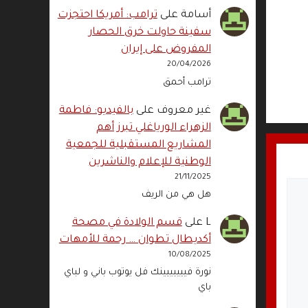
أسامة
على
ترامب: أمريكا احتجزت
سفينة حاولت خرق الحصار
المفروض على إيران
20/04/2026
ترامب أحمق
غير معروف
على
بالفيديو: فاطمة
الزهراء الورياغلي تبرز أهم
المشاريع المستقبلية للجمعية
الوطنية للإعلام والناشرين
21/11/2025
هل هي من الريف
L
على
قسم الولادة في مصحة
أكديطال تطوان … رحمة للأمهات
10/08/2025
نورة فييييييينك فل يوتوب باني و لباي
باي