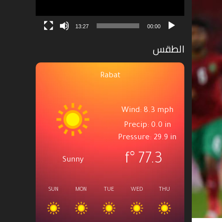
13:27
00:00
الطقس
Rabat
Wind: 8.3 mph
Precip: 0.0 in
Pressure: 29.9 in
°f
77.3
Sunny
SUN
MON
TUE
WED
THU