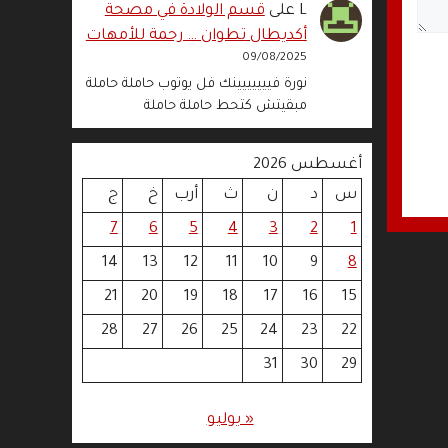
L
على
قسم الولادة في مصحة
أكديطال تطوان … رحمة للأمهات
09/08/2025
نورة فييييييينك فل يوتوب حاملة حاملة
مبقيتش كتحط حاملة حاملة
أغسطس 2026
س
د
ن
ث
أرب
خ
ج
7
6
5
4
3
2
1
14
13
12
11
10
9
8
21
20
19
18
17
16
15
28
27
26
25
24
23
22
31
30
29
« يوليو