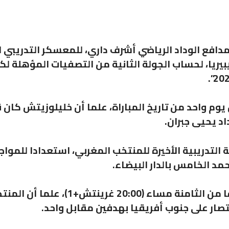
افع الوداد الرياضي أشرف داري، للمعسكر التدريبي 
يبيريا، لحساب الجولة الثانية من التصفيات المؤهلة ل
وم واحد من تاريخ المباراة، علما أن خليلوزيتش كان 
د يحيى جبران.
التدريبية الأخيرة للمنتخب المغربي، استعدادا للموا
د الخامس بالدار البيضاء.
هذا ويلتقي الطرفان يوم غد الإثنين، انطلاقا من الثامنة مساء (20:00 غرينتش+1)، ع
صار على جنوب أفريقيا بهدفين مقابل واحد.