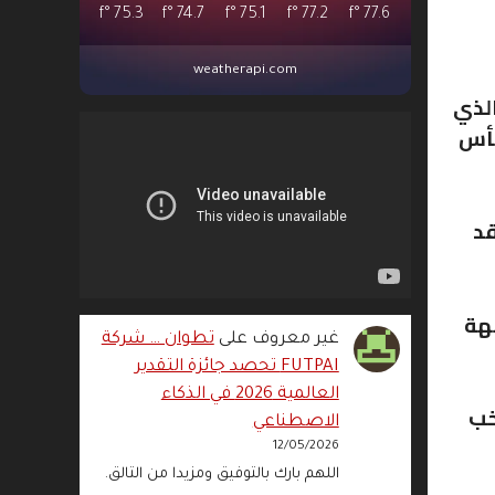
°f
75.3
°f
74.7
°f
75.1
°f
77.2
°f
77.6
weatherapi.com
الذي
كأس
قد
جهة
غير معروف
على
تطوان … شركة
FUTPAI تحصد جائزة التقدير
العالمية 2026 في الذكاء
لما أن المنتخب
الاصطناعي
12/05/2026
اللهم بارك بالتوفيق ومزيدا من التالق.