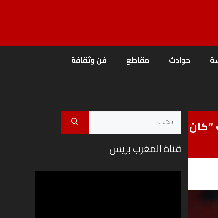
ة
حوادث
مقاطع
فن وثقافة
البحث
 “كان
عن:
قناة المغرب بريس
مشغل
الفيديو