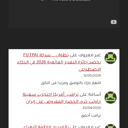
غير معروف
على
تطوان … شركة FUTPAI
تحصد جائزة التقدير العالمية 2026 في الذكاء
الاصطناعي
12/05/2026
اللهم بارك بالتوفيق ومزيدا من التالق.
أسامة
على
ترامب: أمريكا احتجزت سفينة
حاولت خرق الحصار المفروض على إيران
20/04/2026
ترامب أحمق
غير معروف
على
بالفيديو: فاطمة الزهراء