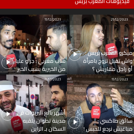
فيديوهات المغرب بريس
11/12/2023
21/12/2023
ميكرو المغرب بريس :
واش تقبل تزوج بامرأة
شاب مغربي : جراو عليا
أو راجل مقاريش ؟
من الخيرية بسبب الخبز
11/12/2023
11/12/2023
أشهر بائع البريوات في
سائق طاكسي :
مدينة تطوان يلقبه
مباغيش نرجع للحبس !
السكان بـ الزاين