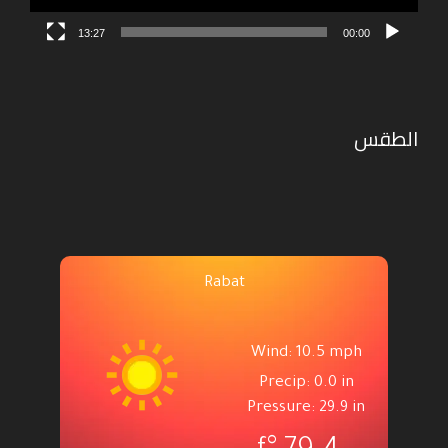
13:27
00:00
الطقس
Rabat
Wind: 10.5 mph
Precip: 0.0 in
Pressure: 29.9 in