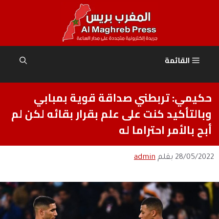
نتقل
لى
لمحتوى
القائمة
حكيمي: تربطني صداقة قوية بمبابي
وبالتأكيد كنت على علم بقرار بقائه لكن لم
أبح بالأمر احتراما له
28/05/2022
بقلم
admin