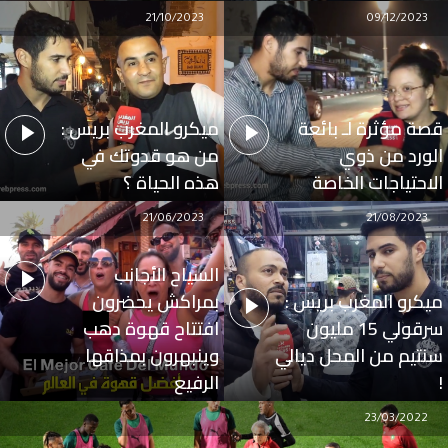
21/10/2023
09/12/2023
قصة مؤثرة لـ بائعة
ميكرو المغرب بريس :
الورد من ذوي
من هو قدوتك في
الاحتياجات الخاصة
هذه الحياة ؟
21/06/2023
21/08/2023
السياح الأجانب
ميكرو المغرب بريس :
بمراكش يحضرون
سرقولي 15 مليون
افتتاح قهوة دهب
سنتيم من المحل ديالي
وينبهرون بمذاقها
!
الرفيع
23/03/2022