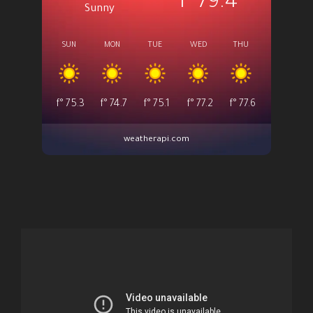
°f
79.4
Sunny
SUN
MON
TUE
WED
THU
°f
75.3
°f
74.7
°f
75.1
°f
77.2
°f
77.6
weatherapi.com