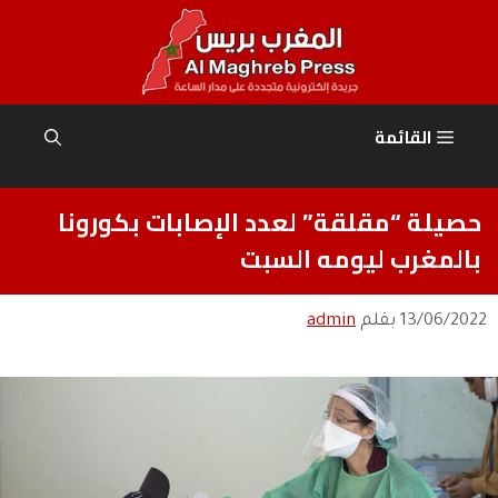
نتقل
لى
لمحتوى
القائمة
حصيلة “مقلقة” لعدد الإصابات بكورونا
بالمغرب ليومه السبت
13/06/2022
بقلم
admin