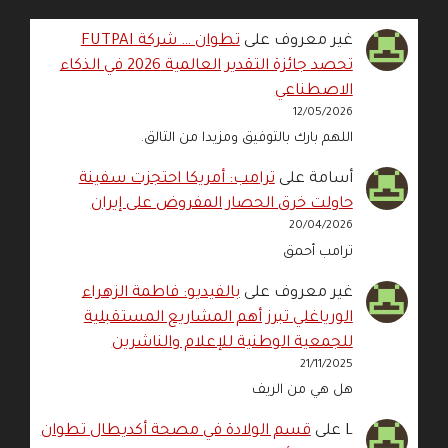
غير معروف
على
تطوان … شركة FUTPAI
تحصد جائزة التقدير العالمية 2026 في الذكاء
الاصطناعي
12/05/2026
اللهم بارك بالتوفيق ومزيدا من التالق.
أسامة
على
ترامب: أمريكا احتجزت سفينة
حاولت خرق الحصار المفروض على إيران
20/04/2026
ترامب أحمق
غير معروف
على
بالفيديو: فاطمة الزهراء
الورياغلي تبرز أهم المشاريع المستقبلية
للجمعية الوطنية للإعلام والناشرين
21/11/2025
هل هي من الريف
L
على
قسم الولادة في مصحة أكديطال تطوان