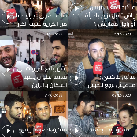
ميكرو المغرب بريس :
واش تقبل تزوج بامرأة
شاب مغربي : جراو عليا
أو راجل مقاريش ؟
من الخيرية بسبب الخبز
11/12/2023
11/12/2023
أشهر بائع البريوات في
سائق طاكسي :
مدينة تطوان يلقبه
مباغيش نرجع للحبس !
السكان بـ الزاين
21/10/2023
09/12/2023
قصة مؤثرة لـ بائعة
ميكرو المغرب بريس :