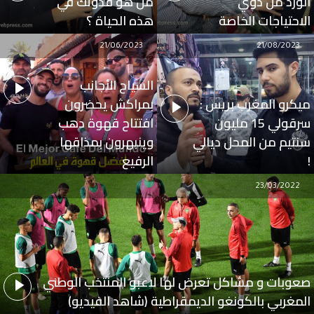
الورد من ذوي
من هو قدوتك في
الاحتياجات الخاصة
هذه الحياة ؟
21/06/2023
21/08/2023
السياح الأجانب
ميكرو المغرب بريس :
بمراكش يحضرون
سرقولي 15 مليون
افتتاح قهوة دهب
سنتيم من المحل ديالي
وينبهرون بمذاقها
!
الرفيع
23/03/2022
صعوبات و مشاكل تعرض لها لاعبو المنتخب الوطني
المغربي بالكونغو الديمقراطية (شاهد الفيديو)