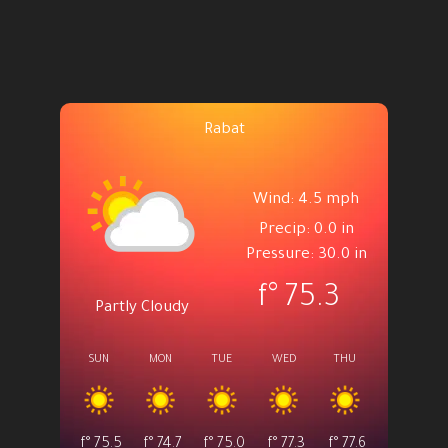
Rabat
Wind: 4.5 mph
Precip: 0.0 in
Pressure: 30.0 in
°f
75.3
Partly Cloudy
SUN
MON
TUE
WED
THU
°f
75.5
°f
74.7
°f
75.0
°f
77.3
°f
77.6