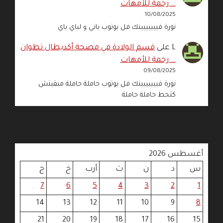
… رحمة للأمهات
10/08/2025
نورة فييييييينك فل يوتوب باني و لباي باي
L
على
قسم الولادة في مصحة أكديطال تطوان
… رحمة للأمهات
09/08/2025
نورة فييييييينك فل يوتوب حاملة حاملة مبقيتش
كتحط حاملة حاملة
أغسطس 2026
س
د
ن
ث
أرب
خ
ج
7
6
5
4
3
2
1
14
13
12
11
10
9
8
21
20
19
18
17
16
15