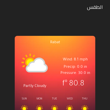
الطقس
Rabat
Wind: 8.1 mph
Precip: 0.0 in
Pressure: 30.0 in
°f
80.8
Partly Cloudy
SUN
MON
TUE
WED
THU