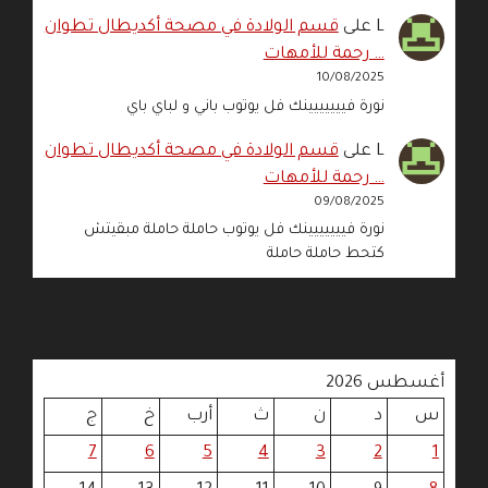
L
على
قسم الولادة في مصحة أكديطال تطوان
… رحمة للأمهات
10/08/2025
نورة فييييييينك فل يوتوب باني و لباي باي
L
على
قسم الولادة في مصحة أكديطال تطوان
… رحمة للأمهات
09/08/2025
نورة فييييييينك فل يوتوب حاملة حاملة مبقيتش
كتحط حاملة حاملة
أغسطس 2026
س
د
ن
ث
أرب
خ
ج
7
6
5
4
3
2
1