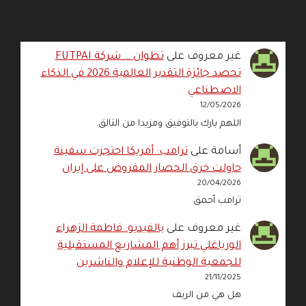
غير معروف
على
تطوان … شركة FUTPAI
تحصد جائزة التقدير العالمية 2026 في الذكاء
الاصطناعي
12/05/2026
اللهم بارك بالتوفيق ومزيدا من التالق.
أسامة
على
ترامب: أمريكا احتجزت سفينة
حاولت خرق الحصار المفروض على إيران
20/04/2026
ترامب أحمق
غير معروف
على
بالفيديو: فاطمة الزهراء
الورياغلي تبرز أهم المشاريع المستقبلية
للجمعية الوطنية للإعلام والناشرين
21/11/2025
هل هي من الريف