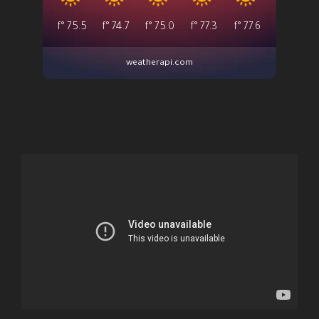
°f
75.5
°f
74.7
°f
75.0
°f
77.3
°f
77.6
weatherapi.com