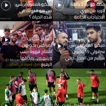
قصة مؤثرة لـ بائعة
ميكرو المغرب بريس :
الورد من ذوي
من هو قدوتك في
الاحتياجات الخاصة
هذه الحياة ؟
21/06/2023
21/08/2023
السياح الأجانب
ميكرو المغرب بريس :
بمراكش يحضرون
سرقولي 15 مليون
افتتاح قهوة دهب
سنتيم من المحل ديالي
وينبهرون بمذاقها
!
الرفيع
23/03/2022
صعوبات و مشاكل تعرض لها لاعبو المنتخب الوطني