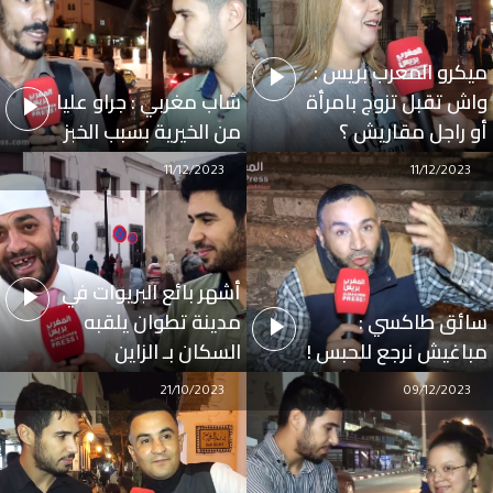
ميكرو المغرب بريس :
واش تقبل تزوج بامرأة
شاب مغربي : جراو عليا
أو راجل مقاريش ؟
من الخيرية بسبب الخبز
11/12/2023
11/12/2023
أشهر بائع البريوات في
سائق طاكسي :
مدينة تطوان يلقبه
مباغيش نرجع للحبس !
السكان بـ الزاين
21/10/2023
09/12/2023