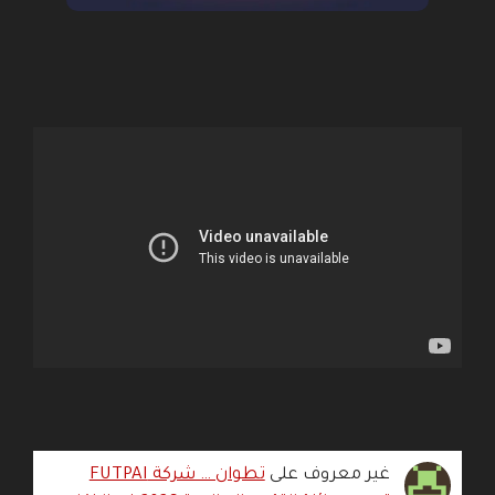
غير معروف
على
تطوان … شركة FUTPAI