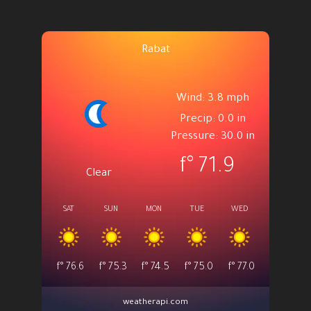
Rabat
Wind: 3.8 mph
Precip: 0.0 in
Pressure: 30.0 in
°f
71.9
Clear
SAT
SUN
MON
TUE
WED
°f
76.6
°f
75.3
°f
74.5
°f
75.0
°f
77.0
weatherapi.com