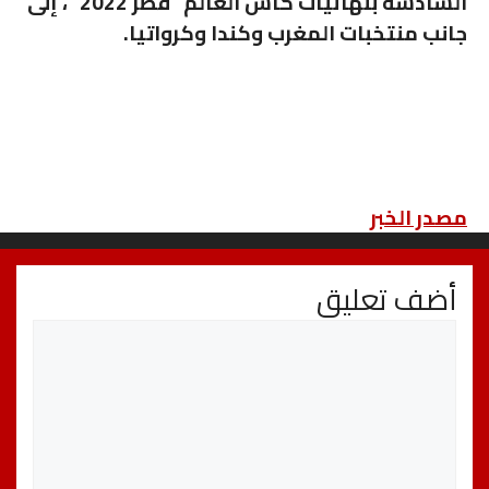
السادسة بنهائيات كأس العالم “قطر 2022″، إلى
جانب منتخبات
المغرب
و
كندا
و
كرواتيا
.
مصدر الخبر
أضف تعليق
تعليق