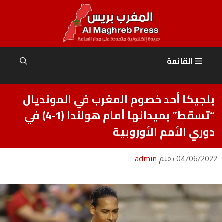
نتقل
لى
لمحتوى
القائمة
بلجيكا أحد خصوم المغرب في المونديال
“تسقط” بميدانها أمام هولندا (1-4) في
دوري الأمم الأوروبية
04/06/2022
بقلم
admin