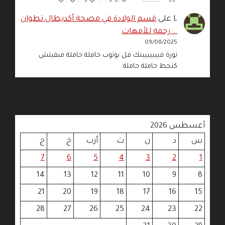
L
على
قسم الولادة في مصحة أكديطال تطوان
… رحمة للأمهات
09/08/2025
نورة فييييييينك فل يوتوب حاملة حاملة مبقيتش
كتحط حاملة حاملة
أغسطس 2026
س
د
ن
ث
أرب
خ
ج
7
6
5
4
3
2
1
14
13
12
11
10
9
8
21
20
19
18
17
16
15
28
27
26
25
24
23
22