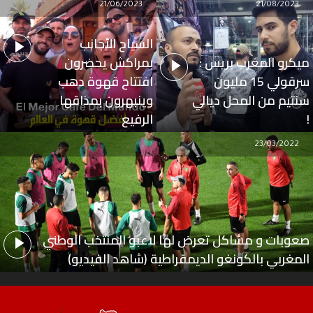
21/06/2023
21/08/2023
السياح الأجانب
ميكرو المغرب بريس :
بمراكش يحضرون
سرقولي 15 مليون
افتتاح قهوة دهب
سنتيم من المحل ديالي
وينبهرون بمذاقها
!
الرفيع
23/03/2022
صعوبات و مشاكل تعرض لها لاعبو المنتخب الوطني
المغربي بالكونغو الديمقراطية (شاهد الفيديو)