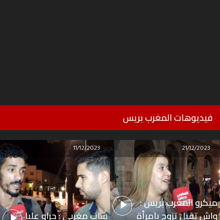
فيديوهات المغرب بريس
11/12/2023
21/12/2023
ميكرو المغرب بريس :
واش تقبل تزوج بامرأة
شاب مغربي : جراو عليا