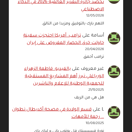
تحصد جائزة التقدير العالمية 2026 في الذكاء
الاصطناعي
12/05/2026
اللهم بارك بالتوفيق ومزيدا من التالق.
أسامة
على
ترامب: أمريكا احتجزت سفينة
حاولت خرق الحصار المفروض على إيران
20/04/2026
ترامب أحمق
غير معروف
على
بالفيديو: فاطمة الزهراء
الورياغلي تبرز أهم المشاريع المستقبلية
للجمعية الوطنية للإعلام والناشرين
21/11/2025
هل هي من الريف
L
على
قسم الولادة في مصحة أكديطال تطوان
… رحمة للأمهات
10/08/2025
نورة فييييييينك فل يوتوب باني و لباي باي