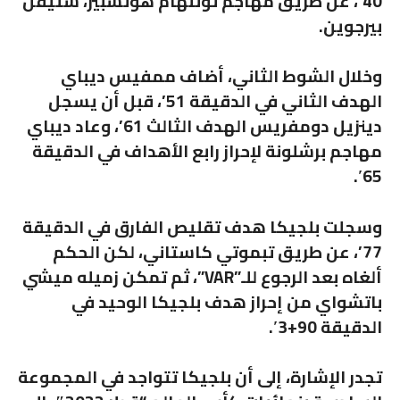
40’، عن طريق مهاجم
توتنهام هوتسبير
،
ستيفن
بيرجوين
.
وخلال الشوط الثاني،
أضاف ممفيس ديباي
الهدف الثاني في الدقيقة 51’، قبل أن يسجل
دينزيل دومفريس
الهدف الثالث 61’، وعاد
ديباي
مهاجم
برشلونة
لإحراز رابع الأهداف في الدقيقة
65′.
وسجلت
بلجيكا
هدف تقليص الفارق في الدقيقة
77’، عن طريق
تبموتي كاستاني
، لكن الحكم
ألغاه بعد الرجوع للـ”VAR”، ثم تمكن زميله
ميشي
باتشواي
من إحراز هدف بلجيكا الوحيد في
الدقيقة 90+3′.
تجدر الإشارة، إلى أن بلجيكا تتواجد في المجموعة