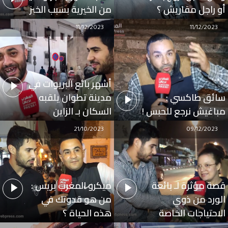
أو راجل مقاريش ؟
من الخيرية بسبب الخبز
11/12/2023
11/12/2023
أشهر بائع البريوات في
سائق طاكسي :
مدينة تطوان يلقبه
مباغيش نرجع للحبس !
السكان بـ الزاين
21/10/2023
09/12/2023
قصة مؤثرة لـ بائعة
ميكرو المغرب بريس :
الورد من ذوي
من هو قدوتك في
الاحتياجات الخاصة
هذه الحياة ؟