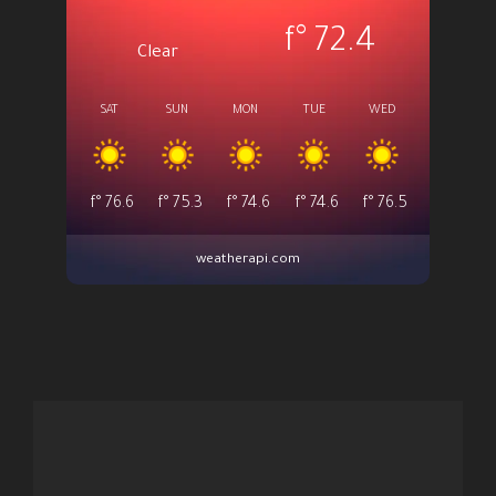
°f
72.4
Clear
SAT
SUN
MON
TUE
WED
°f
76.6
°f
75.3
°f
74.6
°f
74.6
°f
76.5
weatherapi.com