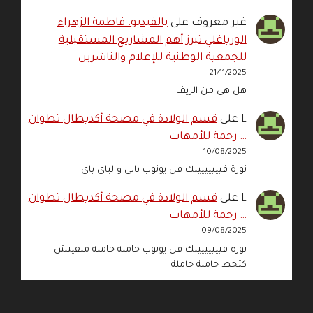
غير معروف
على
بالفيديو: فاطمة الزهراء
الورياغلي تبرز أهم المشاريع المستقبلية
للجمعية الوطنية للإعلام والناشرين
21/11/2025
هل هي من الريف
L
على
قسم الولادة في مصحة أكديطال تطوان
… رحمة للأمهات
10/08/2025
نورة فييييييينك فل يوتوب باني و لباي باي
L
على
قسم الولادة في مصحة أكديطال تطوان
… رحمة للأمهات
09/08/2025
نورة فييييييينك فل يوتوب حاملة حاملة مبقيتش
كتحط حاملة حاملة