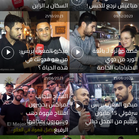
مباغيش نرجع للحبس !
السكان بـ الزاين
21/10/2023
09/12/2023
قصة مؤثرة لـ بائعة
ميكرو المغرب بريس :
الورد من ذوي
من هو قدوتك في
الاحتياجات الخاصة
هذه الحياة ؟
21/06/2023
21/08/2023
السياح الأجانب
ميكرو المغرب بريس :
بمراكش يحضرون
سرقولي 15 مليون
افتتاح قهوة دهب
سنتيم من المحل ديالي
وينبهرون بمذاقها
!
الرفيع