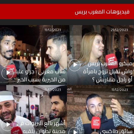
فيديوهات المغرب بريس
11/12/2023
21/12/2023
ميكرو المغرب بريس :
واش تقبل تزوج بامرأة
شاب مغربي : جراو عليا
أو راجل مقاريش ؟
من الخيرية بسبب الخبز
11/12/2023
11/12/2023
أشهر بائع البريوات في
سائق طاكسي :
مدينة تطوان يلقبه