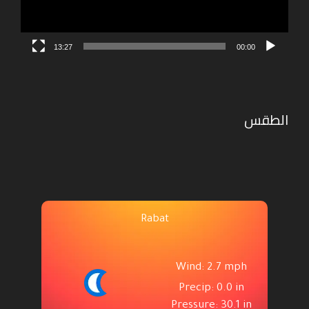
13:27
00:00
الطقس
Rabat
Wind: 2.7 mph
Precip: 0.0 in
Pressure: 30.1 in