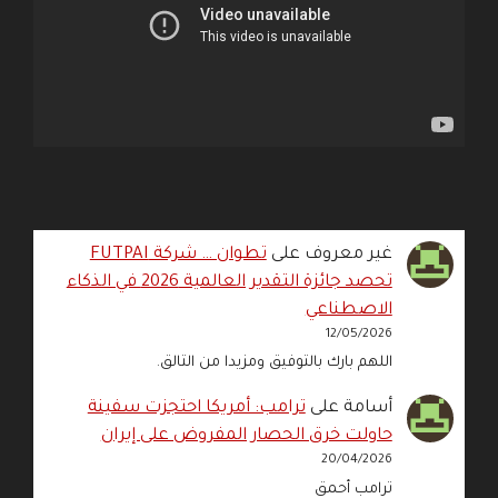
غير معروف
على
تطوان … شركة FUTPAI
تحصد جائزة التقدير العالمية 2026 في الذكاء
الاصطناعي
12/05/2026
اللهم بارك بالتوفيق ومزيدا من التالق.
أسامة
على
ترامب: أمريكا احتجزت سفينة
حاولت خرق الحصار المفروض على إيران
20/04/2026
ترامب أحمق