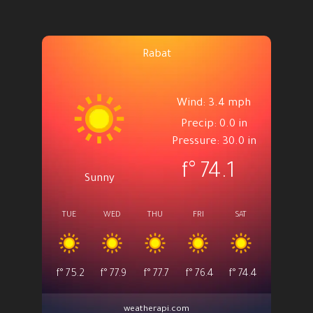
Rabat
Wind: 3.4 mph
Precip: 0.0 in
Pressure: 30.0 in
°f
74.1
Sunny
TUE
WED
THU
FRI
SAT
°f
75.2
°f
77.9
°f
77.7
°f
76.4
°f
74.4
weatherapi.com