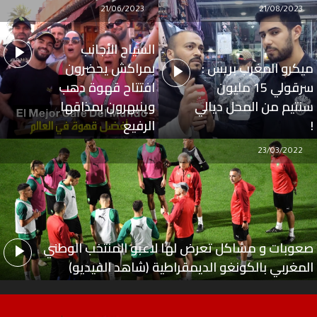
21/06/2023
21/08/2023
السياح الأجانب
ميكرو المغرب بريس :
بمراكش يحضرون
سرقولي 15 مليون
افتتاح قهوة دهب
سنتيم من المحل ديالي
وينبهرون بمذاقها
!
الرفيع
23/03/2022
صعوبات و مشاكل تعرض لها لاعبو المنتخب الوطني
المغربي بالكونغو الديمقراطية (شاهد الفيديو)