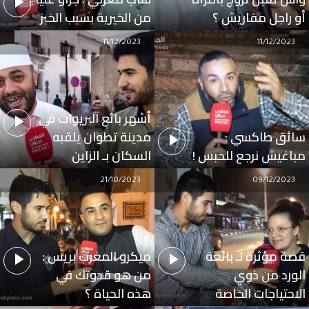
أو راجل مقاريش ؟
من الخيرية بسبب الخبز
11/12/2023
11/12/2023
أشهر بائع البريوات في
سائق طاكسي :
مدينة تطوان يلقبه
مباغيش نرجع للحبس !
السكان بـ الزاين
21/10/2023
09/12/2023
قصة مؤثرة لـ بائعة
ميكرو المغرب بريس :
الورد من ذوي
من هو قدوتك في
الاحتياجات الخاصة
هذه الحياة ؟