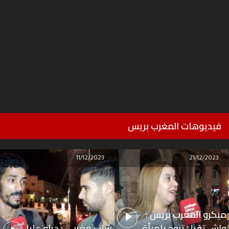
فيديوهات المغرب بريس
11/12/2023
21/12/2023
ميكرو المغرب بريس :
واش تقبل تزوج بامرأة
شاب مغربي : جراو عليا