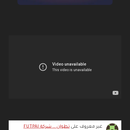
غير معروف
على
تطوان … شركة FUTPAI