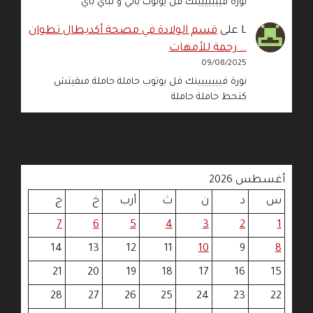
نورة فييييييينك فل يوتوب باني و لباي باي
L
على
قسم الولادة في مصحة أكديطال تطوان
… رحمة للأمهات
09/08/2025
نورة فييييييينك فل يوتوب حاملة حاملة مبقيتش
كتحط حاملة حاملة
أغسطس 2026
س
د
ن
ث
أرب
خ
ج
7
6
5
4
3
2
1
14
13
12
11
10
9
8
21
20
19
18
17
16
15
28
27
26
25
24
23
22