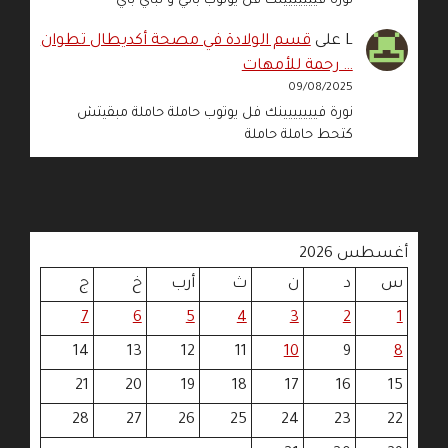
نورة فييييييينك فل يوتوب باني و لباي باي
L
على
قسم الولادة في مصحة أكديطال تطوان
… رحمة للأمهات
09/08/2025
نورة فييييييينك فل يوتوب حاملة حاملة مبقيتش
كتحط حاملة حاملة
أغسطس 2026
س
د
ن
ث
أرب
خ
ج
7
6
5
4
3
2
1
14
13
12
11
10
9
8
21
20
19
18
17
16
15
28
27
26
25
24
23
22