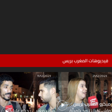
فيديوهات المغرب بريس
11/12/2023
21/12/2023
ميكرو المغرب بريس :
واش تقبل تزوج بامرأة
شاب مغربي : جراو عليا