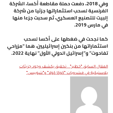
وفي 2018، دفعت حملة مقاطعة أكسا، الشركة
الفرنسية لسحب استثماراتها جزئيا من شركة
إلبيت للتصنيع العسكري، ثم سحبت جزءا منها
في مارس 2019.
كما نجحت في ضغطها على أكسا لسحب
استثماراتها من بنكين إسرائيليين، هما “مزراحي
تفاحوت” و”إسرائيل الدولي الأول” نهاية 2022.
“خطير”.. تحقيق يكشف وجود جزيئات
بلاستيكية في مشروبات “كوكا كولا” و”شويبس”