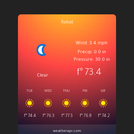
Rabat
Wind: 3.4 mph
Precip: 0.0 in
Pressure: 30.0 in
°f
73.4
Clear
TUE
WED
THU
FRI
SAT
°f
74.4
°f
76.3
°f
77.3
°f
76.8
°f
74.2
weatherapi.com