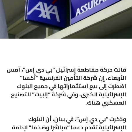
قالت حركة مقاطعة إسرائيل “بي دي إس”، أمس
الأربعاء، إن شركة التأمين الفرنسية “أكسا”
اضطرت إلى بيع استثماراتها في جميع البنوك
الإسرائيلية الكبرى، وفي شركة “إلبيت” للتصنيع
العسكري هناك.
وذكرت “بي دي إس”، في بيان، أن البنوك
الإسرائيلية تقدم دعما “مباشرا وضخما” لإدامة