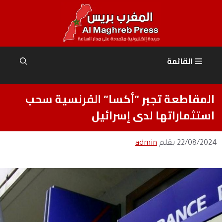
نتقل
لى
لمحتوى
القائمة
المقاطعة تجبر “أكسا” الفرنسية سحب
استثماراتها لدى إسرائيل
22/08/2024
بقلم
admin