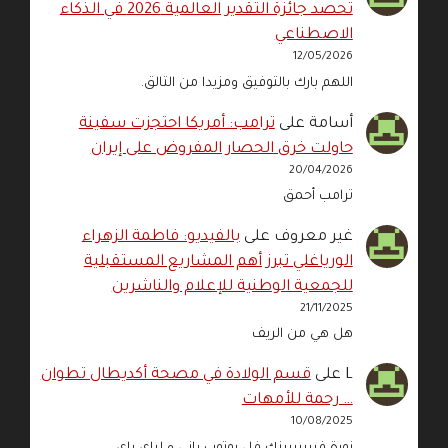
تحصد جائزة التقدير العالمية 2026 في الذكاء
الاصطناعي
12/05/2026
اللهم بارك بالتوفيق ومزيدا من التالق.
أسامة
على
ترامب: أمريكا احتجزت سفينة
حاولت خرق الحصار المفروض على إيران
20/04/2026
ترامب أحمق
غير معروف
على
بالفيديو: فاطمة الزهراء
الورياغلي تبرز أهم المشاريع المستقبلية
للجمعية الوطنية للإعلام والناشرين
21/11/2025
هل هي من الريف
L
على
قسم الولادة في مصحة أكديطال تطوان
… رحمة للأمهات
10/08/2025