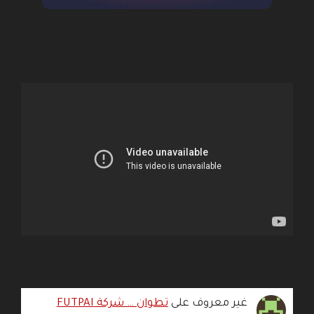
غير معروف
على
تطوان … شركة FUTPAI