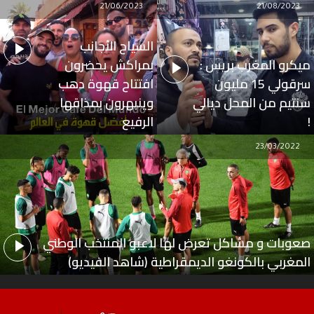
21/06/2023
21/08/2023
السياح الأجانب
ميكرو المغرب بريس :
بمراكش يحضرون
سرقولي 15 مليون
افتتاح قهوة دهب
سنتيم من المحل ديالي
وينبهرون بمذاقها
!
الرفيع
23/03/2022
صعوبات و مشاكل تعرض لها لاعبو المنتخب الوطني
المغربي بالكونغو الديمقراطية (شاهد الفيديو)