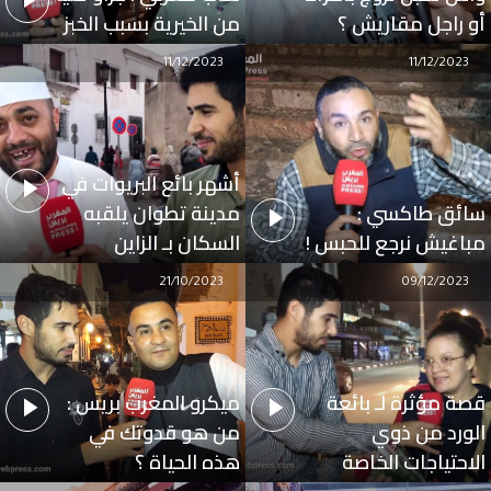
أو راجل مقاريش ؟
من الخيرية بسبب الخبز
11/12/2023
11/12/2023
أشهر بائع البريوات في
سائق طاكسي :
مدينة تطوان يلقبه
مباغيش نرجع للحبس !
السكان بـ الزاين
21/10/2023
09/12/2023
قصة مؤثرة لـ بائعة
ميكرو المغرب بريس :
الورد من ذوي
من هو قدوتك في
الاحتياجات الخاصة
هذه الحياة ؟