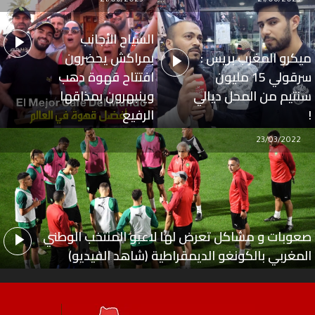
21/06/2023
21/08/2023
السياح الأجانب
ميكرو المغرب بريس :
بمراكش يحضرون
سرقولي 15 مليون
افتتاح قهوة دهب
سنتيم من المحل ديالي
وينبهرون بمذاقها
!
الرفيع
23/03/2022
صعوبات و مشاكل تعرض لها لاعبو المنتخب الوطني
المغربي بالكونغو الديمقراطية (شاهد الفيديو)