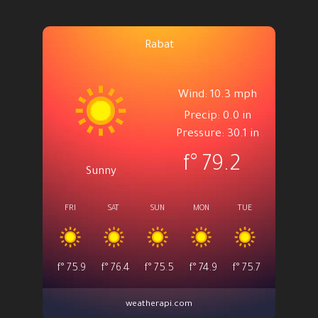
Rabat
Wind: 10.3 mph
Precip: 0.0 in
Pressure: 30.1 in
°f
79.2
Sunny
FRI
SAT
SUN
MON
TUE
°f
75.9
°f
76.4
°f
75.5
°f
74.9
°f
75.7
weatherapi.com