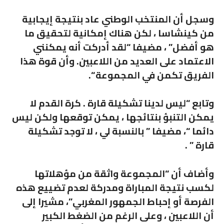
وسجل أن المنتخب الوطني عاد بنتيجة إيجابية
من كينشاسا ، لكن هناك إمكانية لتحقيق ما
هو أفضل” ، مضيفا “لقد أدركت أنه يمكنني
الاعتماد على العديد من اللاعبين. وأن قوة هذا
الفريق تكمن في المجموعة “.
وتابع “ليس لدينا تشكيلة قارة . كرة القدم لا
يمكن التنبؤ بنتائجها ، يمكن توقعها ولكن ليس
دائما “، مضيفا ” بالنسبة لي ، لا توجد تشكيلة
قارة ” .
وأضاف أن “المجموعة واثقة من مؤهلاتها
لكسب نتيجة المباراة ومدركة لعدم تضييع هذه
الفرصة أو إحباط الجمهور المغربي”، مشيرا إلى
أن اللاعبين ، وعلى الرغم من الضغط الكبير