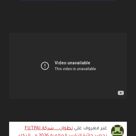
غير معروف
على
تطوان … شركة FUTPAI