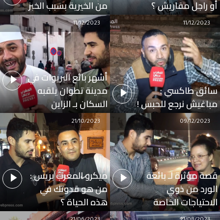
أو راجل مقاريش ؟
من الخيرية بسبب الخبز
11/12/2023
11/12/2023
أشهر بائع البريوات في
سائق طاكسي :
مدينة تطوان يلقبه
مباغيش نرجع للحبس !
السكان بـ الزاين
21/10/2023
09/12/2023
قصة مؤثرة لـ بائعة
ميكرو المغرب بريس :
الورد من ذوي
من هو قدوتك في
الاحتياجات الخاصة
هذه الحياة ؟