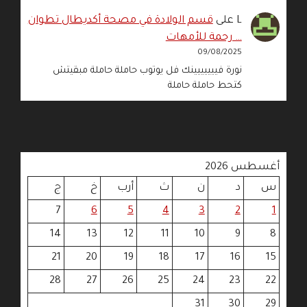
L
على
قسم الولادة في مصحة أكديطال تطوان
… رحمة للأمهات
09/08/2025
نورة فييييييينك فل يوتوب حاملة حاملة مبقيتش
كتحط حاملة حاملة
أغسطس 2026
س
د
ن
ث
أرب
خ
ج
7
6
5
4
3
2
1
14
13
12
11
10
9
8
21
20
19
18
17
16
15
28
27
26
25
24
23
22
31
30
29