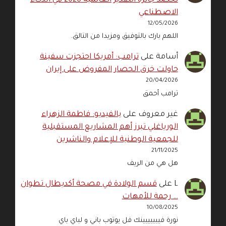
تحصد جائزة التقدير العالمية 2026 في الذكاء
الاصطناعي
12/05/2026
اللهم بارك بالتوفيق ومزيدا من التالق.
أسامة
على
ترامب: أمريكا احتجزت سفينة
حاولت خرق الحصار المفروض على إيران
20/04/2026
ترامب أحمق
غير معروف
على
بالفيديو: فاطمة الزهراء
الورياغلي تبرز أهم المشاريع المستقبلية
للجمعية الوطنية للإعلام والناشرين
21/11/2025
هل هي من الريف
L
على
قسم الولادة في مصحة أكديطال تطوان
… رحمة للأمهات
10/08/2025
نورة فييييييينك فل يوتوب باني و لباي باي