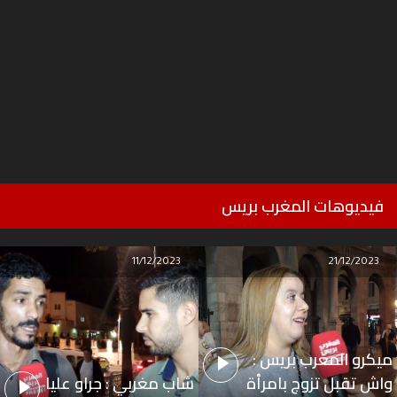
فيديوهات المغرب بريس
11/12/2023
21/12/2023
ميكرو المغرب بريس :
واش تقبل تزوج بامرأة
شاب مغربي : جراو عليا