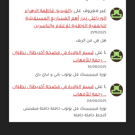
غير معروف
على
بالفيديو: فاطمة الزهراء
الورياغلي تبرز أهم المشاريع المستقبلية
للجمعية الوطنية للإعلام والناشرين
21/11/2025
هل هي من الريف
L
على
قسم الولادة في مصحة أكديطال تطوان
… رحمة للأمهات
10/08/2025
نورة فييييييينك فل يوتوب باني و لباي باي
L
على
قسم الولادة في مصحة أكديطال تطوان
… رحمة للأمهات
09/08/2025
نورة فييييييينك فل يوتوب حاملة حاملة مبقيتش
كتحط حاملة حاملة