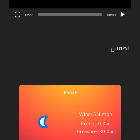
13:27
00:00
الطقس
Rabat
Wind: 5.4 mph
Precip: 0.0 in
Pressure: 30.0 in