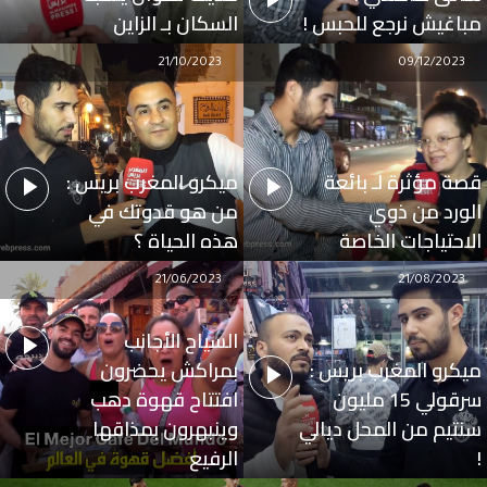
مباغيش نرجع للحبس !
السكان بـ الزاين
21/10/2023
09/12/2023
قصة مؤثرة لـ بائعة
ميكرو المغرب بريس :
الورد من ذوي
من هو قدوتك في
الاحتياجات الخاصة
هذه الحياة ؟
21/06/2023
21/08/2023
السياح الأجانب
ميكرو المغرب بريس :
بمراكش يحضرون
سرقولي 15 مليون
افتتاح قهوة دهب
سنتيم من المحل ديالي
وينبهرون بمذاقها
!
الرفيع