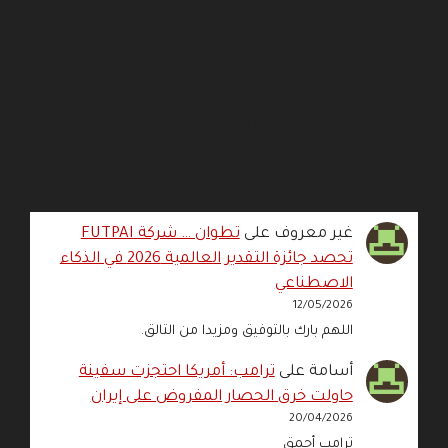
https://www.youtube.com/watch?v=wo3mchE51cI
غير معروف
على
تطوان … شركة FUTPAI
تحصد جائزة التقدير العالمية 2026 في الذكاء
الاصطناعي
12/05/2026
اللهم بارك بالتوفيق ومزيدا من التالق.
أسامة
على
ترامب: أمريكا احتجزت سفينة
حاولت خرق الحصار المفروض على إيران
20/04/2026
ترامب أحمق