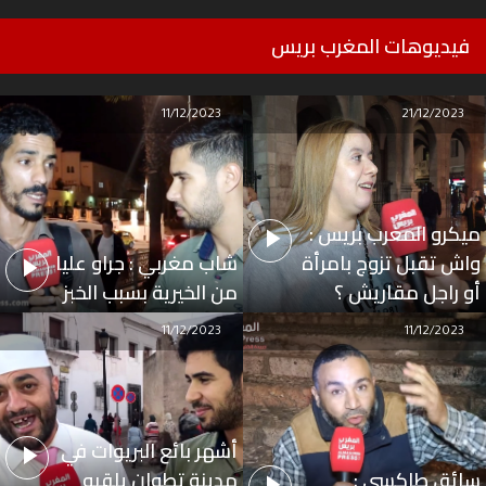
فيديوهات المغرب بريس
11/12/2023
21/12/2023
ميكرو المغرب بريس :
واش تقبل تزوج بامرأة
شاب مغربي : جراو عليا
أو راجل مقاريش ؟
من الخيرية بسبب الخبز
11/12/2023
11/12/2023
أشهر بائع البريوات في
سائق طاكسي :
مدينة تطوان يلقبه