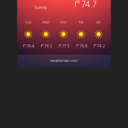
°f
74.7
Sunny
TUE
WED
THU
FRI
SAT
°f
74.4
°f
76.3
°f
77.3
°f
76.8
°f
74.2
weatherapi.com