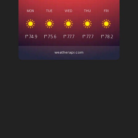
MON
TUE
WED
THU
FRI
°f
74.9
°f
75.6
°f
77.7
°f
77.7
°f
78.2
weatherapi.com