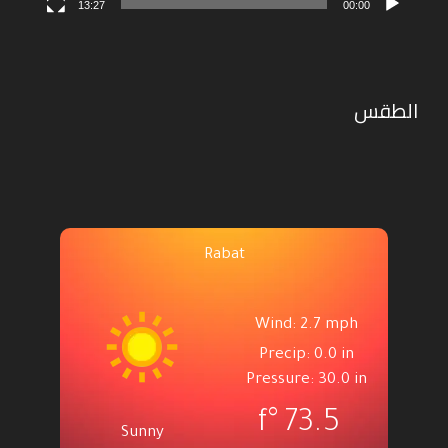
13:27
00:00
الطقس
Rabat
Wind: 2.7 mph
Precip: 0.0 in
Pressure: 30.0 in
°f
73.5
Sunny