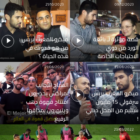
21/10/2023
09/12/2023
قصة مؤثرة لـ بائعة
ميكرو المغرب بريس :
الورد من ذوي
من هو قدوتك في
الاحتياجات الخاصة
هذه الحياة ؟
21/06/2023
21/08/2023
السياح الأجانب
ميكرو المغرب بريس :
بمراكش يحضرون
سرقولي 15 مليون
افتتاح قهوة دهب
سنتيم من المحل ديالي
وينبهرون بمذاقها
!
الرفيع
23/03/2022