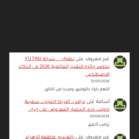
https://www.youtube.com/watch?v=wo3mchE51cI
غير معروف
على
تطوان … شركة FUTPAI
تحصد جائزة التقدير العالمية 2026 في الذكاء
الاصطناعي
12/05/2026
اللهم بارك بالتوفيق ومزيدا من التالق.
أسامة
على
ترامب: أمريكا احتجزت سفينة
حاولت خرق الحصار المفروض على إيران
20/04/2026
ترامب أحمق
غير معروف
على
بالفيديو: فاطمة الزهراء