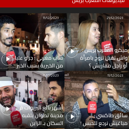
فيديوهات المغرب بريس
11/12/2023
21/12/2023
ميكرو المغرب بريس :
واش تقبل تزوج بامرأة
شاب مغربي : جراو عليا
أو راجل مقاريش ؟
من الخيرية بسبب الخبز
11/12/2023
11/12/2023
أشهر بائع البريوات في
سائق طاكسي :
مدينة تطوان يلقبه
مباغيش نرجع للحبس !
السكان بـ الزاين