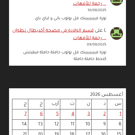
… رحمة للأمهات
10/08/2025
نورة فييييييينك فل يوتوب باني و لباي باي
L
على
قسم الولادة في مصحة أكديطال تطوان
… رحمة للأمهات
09/08/2025
نورة فييييييينك فل يوتوب حاملة حاملة مبقيتش
كتحط حاملة حاملة
أغسطس 2026
س
د
ن
ث
أرب
خ
ج
7
6
5
4
3
2
1
14
13
12
11
10
9
8
21
20
19
18
17
16
15