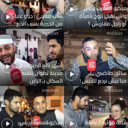
ميكرو المغرب بريس :
واش تقبل تزوج بامرأة
شاب مغربي : جراو عليا
أو راجل مقاريش ؟
من الخيرية بسبب الخبز
11/12/2023
11/12/2023
أشهر بائع البريوات في
سائق طاكسي :
مدينة تطوان يلقبه
مباغيش نرجع للحبس !
السكان بـ الزاين
21/10/2023
09/12/2023
قصة مؤثرة لـ بائعة
ميكرو المغرب بريس :