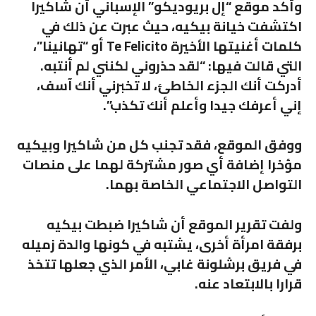
وأكد موقع “إل بريوديكو” الإسباني أن شاكيرا
اكتشفت خيانة بيكيه، حيث عبرت عن ذلك في
كلمات أغنيتها الأخيرة Te Felicito أو “تهانينا”،
التي قالت فيها: “لقد حذروني لكنني لم أنتبه.
أدركت أنك الجزء الخاطئ، لا تخبرني أنك آسف،
إني أعرفك جيدا وأعلم أنك تكذب”.
ووفق الموقع، فقد تجنب كل من شاكيرا وبيكيه
مؤخرا إضافة أي صور مشتركة لهما على منصات
التواصل الاجتماعي الخاصة بهما.
ولفت تقرير الموقع أن شاكيرا ضبطت بيكيه
برفقة امرأة أخرى، يشتبه في كونها والدة زميله
في فريق برشلونة غابي، الأمر الذي جعلها تتخذ
قرارا بالابتعاد عنه.