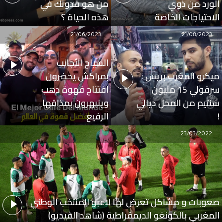
الورد من ذوي
من هو قدوتك في
الاحتياجات الخاصة
هذه الحياة ؟
21/06/2023
21/08/2023
السياح الأجانب
ميكرو المغرب بريس :
بمراكش يحضرون
سرقولي 15 مليون
افتتاح قهوة دهب
سنتيم من المحل ديالي
وينبهرون بمذاقها
!
الرفيع
23/03/2022
صعوبات و مشاكل تعرض لها لاعبو المنتخب الوطني
المغربي بالكونغو الديمقراطية (شاهد الفيديو)