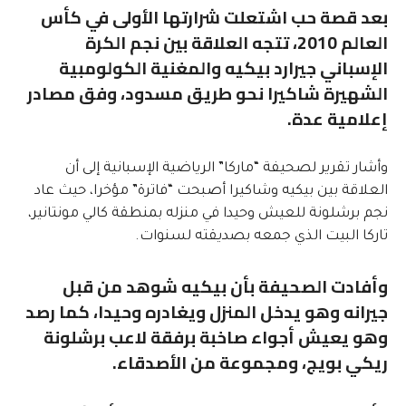
بعد قصة حب اشتعلت شرارتها الأولى في كأس
العالم 2010، تتجه العلاقة بين نجم الكرة
الإسباني جيرارد بيكيه والمغنية الكولومبية
الشهيرة شاكيرا نحو طريق مسدود، وفق مصادر
إعلامية عدة.
وأشار تقرير لصحيفة “ماركا” الرياضية الإسبانية إلى أن
العلاقة بين بيكيه وشاكيرا أصبحت “فاترة” مؤخرا، حيث عاد
نجم برشلونة للعيش وحيدا في منزله بمنطقة كالي مونتانير،
تاركا البيت الذي جمعه بصديقته لسنوات.
وأفادت الصحيفة بأن بيكيه شوهد من قبل
جيرانه وهو يدخل المنزل ويغادره وحيدا، كما رصد
وهو يعيش أجواء صاخبة برفقة لاعب برشلونة
ريكي بويج، ومجموعة من الأصدقاء.