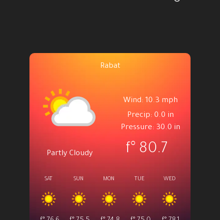
Rabat
Wind: 10.3 mph
Precip: 0.0 in
Pressure: 30.0 in
°f
80.7
Partly Cloudy
SAT
SUN
MON
TUE
WED