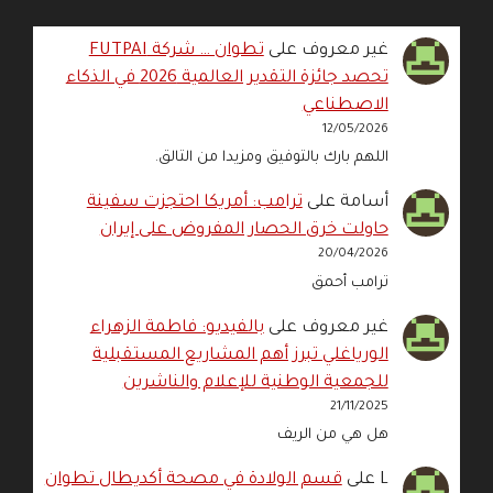
غير معروف
على
تطوان … شركة FUTPAI
تحصد جائزة التقدير العالمية 2026 في الذكاء
الاصطناعي
12/05/2026
اللهم بارك بالتوفيق ومزيدا من التالق.
أسامة
على
ترامب: أمريكا احتجزت سفينة
حاولت خرق الحصار المفروض على إيران
20/04/2026
ترامب أحمق
غير معروف
على
بالفيديو: فاطمة الزهراء
الورياغلي تبرز أهم المشاريع المستقبلية
للجمعية الوطنية للإعلام والناشرين
21/11/2025
هل هي من الريف
L
على
قسم الولادة في مصحة أكديطال تطوان