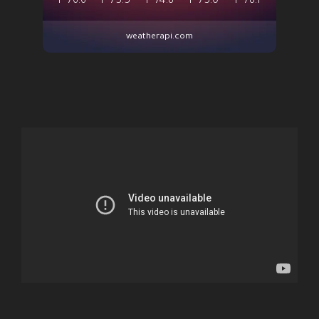
°f
76.6
°f
75.5
°f
74.8
°f
75.0
°f
78.1
weatherapi.com