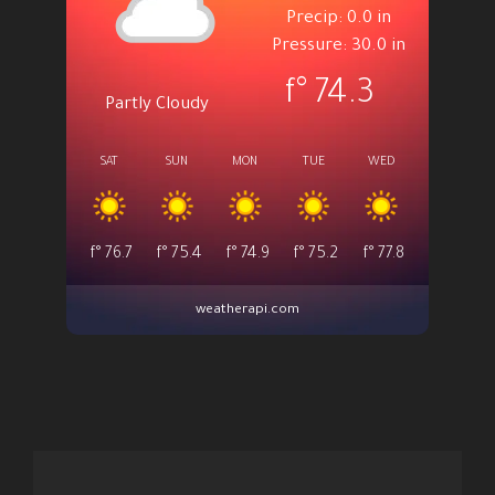
Precip: 0.0 in
Pressure: 30.0 in
°f
74.3
Partly Cloudy
SAT
SUN
MON
TUE
WED
°f
76.7
°f
75.4
°f
74.9
°f
75.2
°f
77.8
weatherapi.com