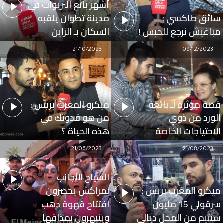
أشهر بائع البريوات في
سائق طاكسي :
مدينة تطوان يلقبه
مباغيش نرجع للحبس !
السكان بـ الزاين
21/10/2023
09/12/2023
قصة مؤثرة لـ بائعة
ميكرو المغرب بريس :
الورد من ذوي
من هو قدوتك في
الاحتياجات الخاصة
هذه الحياة ؟
21/06/2023
21/08/2023
السياح الأجانب
ميكرو المغرب بريس :
بمراكش يحضرون
سرقولي 15 مليون
افتتاح قهوة دهب
سنتيم من المحل ديالي
وينبهرون بمذاقها