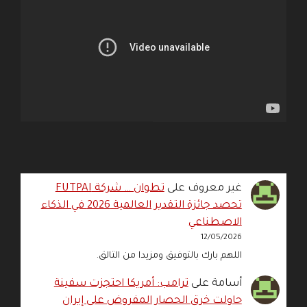
غير معروف
على
تطوان … شركة FUTPAI
تحصد جائزة التقدير العالمية 2026 في الذكاء
الاصطناعي
12/05/2026
اللهم بارك بالتوفيق ومزيدا من التالق.
أسامة
على
ترامب: أمريكا احتجزت سفينة
حاولت خرق الحصار المفروض على إيران