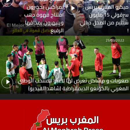
ميكرو المغرب بريس :
بمراكش يحضرون
سرقولي 15 مليون
افتتاح قهوة دهب
سنتيم من المحل ديالي
وينبهرون بمذاقها
!
الرفيع
23/03/2022
صعوبات و مشاكل تعرض لها لاعبو المنتخب الوطني
المغربي بالكونغو الديمقراطية (شاهد الفيديو)