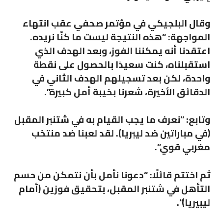
وقال البلجيكي في مؤتمر صحفي عقب انتهاء
المواجهة:
“هذه النتيجة ليست ما كنّا نريده.
اعتقدنا أنه يمكننا الفوز، وبعد الهدف الذي
استقبلناه، كنت سعيدًا بالحصول على نقطة
واحدة، لكن بعد تسجيلهم الهدف الثاني في
الدقائق الأخيرة، شعرنا بخيبة أمل كبيرة”.
وتابع:
“نعرف ما يجب القيام به في شتنبر المقبل
(في مباراتين ضد ليبريا). لقد لعبنا ضد منتخب
مغربي قوي”.
ثم اختتم قائلًا:
“دعونا نأمل بأن نتمكن من حسم
التأهل في شتنبر المقبل، بتحقيق فوزين (أمام
ليبيريا)”.