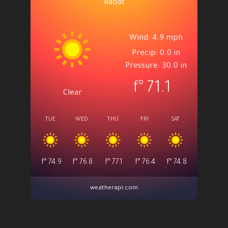
Rabat
Wind: 4.9 mph
Precip: 0.0 in
Pressure: 30.0 in
°f
71.1
Clear
TUE
WED
THU
FRI
SAT
°f
74.9
°f
76.8
°f
77.1
°f
76.4
°f
74.8
weatherapi.com