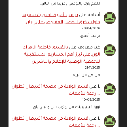
اللهم بارك بالتوفيق ومزيدا من التالق.
أسامة
على
ترامب: أمريكا احتجزت سفينة
حاولت خرق الحصار المفروض على إيران
20/04/2026
ترامب أحمق
غير معروف
على
بالفيديو: فاطمة الزهراء
الورياغلي تبرز أهم المشاريع المستقبلية
للجمعية الوطنية للإعلام والناشرين
21/11/2025
هل هي من الريف
L
على
قسم الولادة في مصحة أكديطال تطوان
… رحمة للأمهات
10/08/2025
نورة فييييييينك فل يوتوب باني و لباي باي
L
على
قسم الولادة في مصحة أكديطال تطوان
… رحمة للأمهات