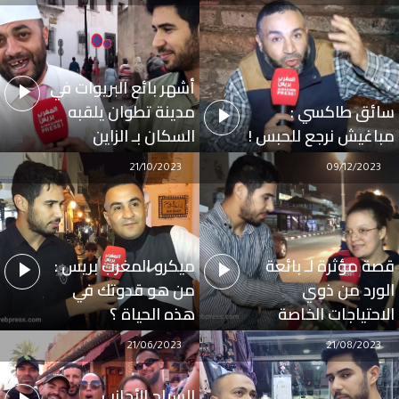
أشهر بائع البريوات في
سائق طاكسي :
مدينة تطوان يلقبه
مباغيش نرجع للحبس !
السكان بـ الزاين
21/10/2023
09/12/2023
قصة مؤثرة لـ بائعة
ميكرو المغرب بريس :
الورد من ذوي
من هو قدوتك في
الاحتياجات الخاصة
هذه الحياة ؟
21/06/2023
21/08/2023
السياح الأجانب