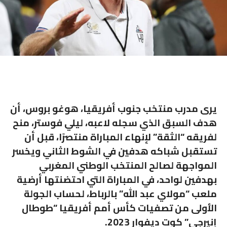
يرى مدرب منتخب جنوب أفريقيا، هوغو بروس، أن
هدف السبق الذي سجله لاعبه، ليلي فوستر، منح
لفريقه
“الثقة”
لإنهاء المباراة منتصرًا، قبل أن
تستقبل شباكه هدفين في الشوط الثاني ويخسر
المواجهة لصالح المنتخب الوطني المغربي
بهدفين لواحد، في المباراة التي احتضنتها أرضية
ملعب “مولاي عبد الله” بالرباط، لحساب الجولة
الأولى من تصفيات كأس أمم أفريقيا “طوطال
إنيرجي” كوت ديفوار 2023.