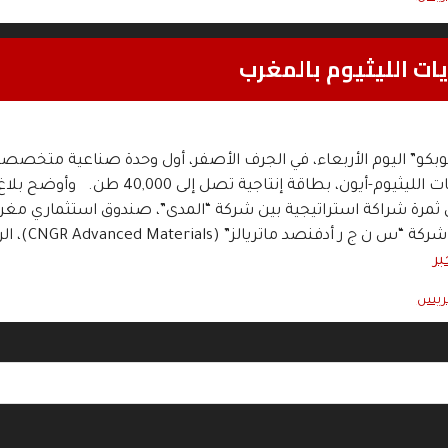
ات الليثيوم بالمغرب
كو” اليوم الأربعاء، في الجرف الأصفر، أول وحدة صناعية متخصص
إنتاج مواد بطاريات الليثيوم-أيون، بطاقة إنتاجية تصل إلى ,000
ي ثمرة شراكة استراتيجية بين شركة “المدى”، صندوق استثماري مغرب
نطاق إفريقي، و شركة “س ن ج ر أدفنصد ماتر
بر
بريس