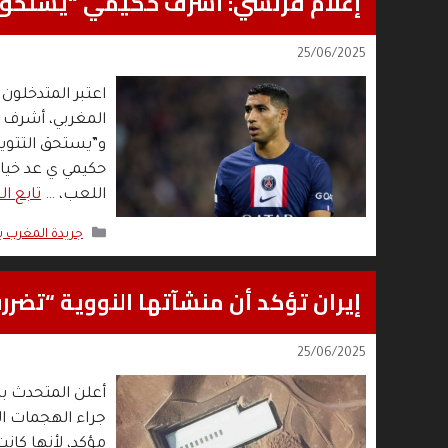
إعلام فرنسي: أشرف حكيمي “يستحق ال
25/06/2025
المغربي، أشرف ح
و”يستحق التتويج 
حكيمي ي عد خياره
اللعب، …
تابع ال
التصنيفات
جريدة المغرب 
إيران تؤكد أن منشآتها النووية “تضرر
25/06/2025
أعلن المتحدث باس
جراء الهجمات ال
مؤكد، لأنها كان