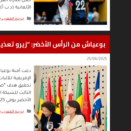
خلال مباراة الفر
الألمانية (د ب أ
التصنيفات
جريدة المغرب 
بوعياش من الرأس الأخضر: “زيرو تعذ
25/06/2025
دعت آمنة بوعيا
الإفريقية للآلي
تحقيق هدف “صفر 
الثالث للشبكة ا
الأخضر يومي 25 و26 يونيو الجاري، …
التصنيفات
جريدة المغرب 