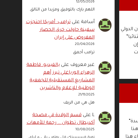
12/05/2026
اللهم بارك بالتوفيق ومزيدا من التالق.
أسامة
على
ترامب: أمريكا احتجزت
امج (After-Foot)، الذي تبثه الإذاعة الفرنسية (RMC Sport)، أن الدولي
سفينة حاولت خرق الحصار
ائيا”
المفروض على إيران
إن
20/04/2026
ات
ترامب أحمق
غير معروف
على
بالفيديو: فاطمة
الزهراء الورياغلي تبرز أهم
المشاريع المستقبلية للجمعية
الوطنية للإعلام والناشرين
21/11/2025
هل هي من الريف
L
على
قسم الولادة في مصحة
شدة”
أكديطال تطوان … رحمة للأمهات
هذا
10/08/2025
ء هذا
نورة فييييييينك فل يوتوب باني و لباي