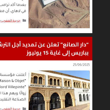
بعدما أكد ترامب 
في لاهاي، أن م
التصنيفات
جريدة المغرب 
بباريس إلى غاية 15 يوليوز
25/06/2025
أعلنت مؤسسة دا
زوالًا.ويهم هذا 
الصناعة التقليد
التصنيفات
جريدة المغرب 