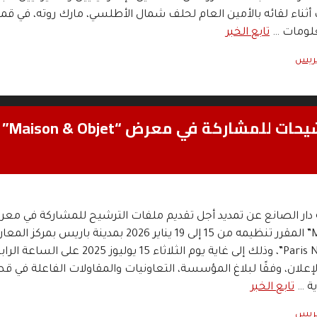
أثناء لقائه بالأمين العام لحلف شمال الأطلسي، مارك روته، في قمة 
علومات …
تابع الخبر
بريس
“دار الصانع” تعلن عن تمديد أجل الترشيحات للمشاركة في معرض “Maison & Objet”
ر الصانع عن تمديد أجل تقديم ملفات الترشيح للمشاركة في مع
“Maison & Objet” المقرر تنظيمه من 15 إلى 19 يناير 2026 بمدينة باريس بمرك
“Paris Nord Villepinte”، وذلك إلى غاية يوم الثلاثاء 15 يوليوز 2025 على الس
الإعلان، وفقًا لبلاغ المؤسسة، التعاونيات والمقاولات الفاعلة في ق
ية …
تابع الخبر
بريس