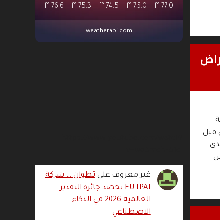
°f
76.6
°f
75.3
°f
74.5
°f
75.0
°f
77.0
weatherapi.com
الأغراض
ة
لإجماع من قبل
https://www.youtube.com/watch?
دي
v=wo3mchE51cI
س
غير معروف
على
تطوان … شركة
FUTPAI تحصد جائزة التقدير
العالمية 2026 في الذكاء
الاصطناعي