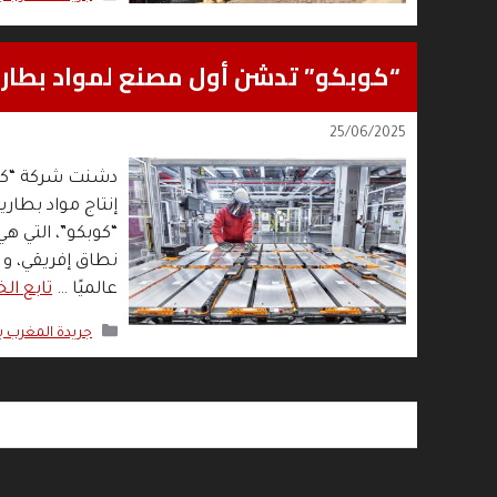
“كوبكو” تدشن أول مصنع لمواد بطاري
25/06/2025
دشنت شركة “كوب
“كوبكو”، التي ه
عالميًا …
تابع الخ
التصنيفات
جريدة المغرب 