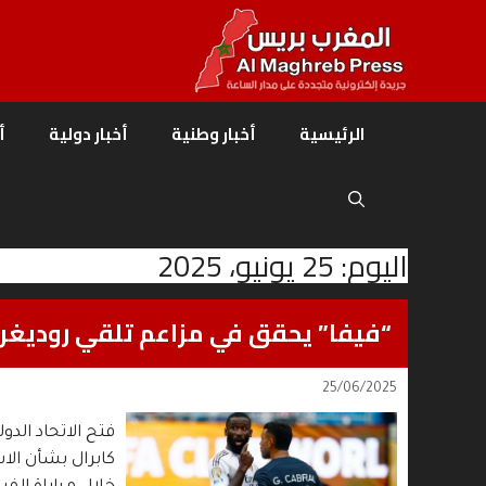
نتقل
لى
لمحتوى
الرئيسية
أخبار وطنية
أخبار دولية
أ
اليوم:
25 يونيو، 2025
“فيفا” يحقق في مزاعم تلقي روديغر إ
25/06/2025
فتح الاتحاد الد
كابرال بشأن الا