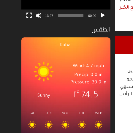
لأنباء
ع الخبر
13:27
00:00
الطقس
Rabat
Wind: 4.7 mph
كة
Precip: 0.0 in
حو
Pressure: 30.0 in
لسنوي
°f
74.5
 الرأس
Sunny
SAT
SUN
MON
TUE
WED