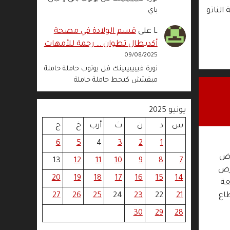
باي
الناتو
L
على
قسم الولادة في مصحة
أكديطال تطوان … رحمة للأمهات
09/08/2025
نورة فييييييينك فل يوتوب حاملة حاملة
مبقيتش كتحط حاملة حاملة
يونيو 2025
س
د
ن
ث
أرب
خ
ج
6
5
4
3
2
1
رض
13
12
11
10
9
8
7
ز المعارض
20
19
18
17
16
15
14
اعة الرابعة
27
26
25
24
23
22
21
طاع
30
29
28