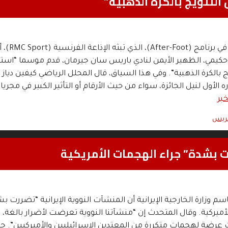
تتويج بالكرة الذهبية”
اعتبر المتدخلون في برن
كيمي، الظهير الأيمن لنادي باريس سان جيرمان، قدم موسما “استثن
بالكرة الذهبية”. وفي هذا السياق، قال المحلل الرياضي كيفين دياز 
 الأول لنيل الجائزة، سواء من حيث الأرقام أو التأثير الكبير في مجري
خبر
بريس
ت بشدة” جراء الهجمات الأمريكية
م وزارة الخارجية الإيرانية أن المنشآت النووية الإيرانية “تضررت ب
أميركية. وقال المتحدث إن “منشآتنا النووية تعرضت لأضرار بالغة، 
ت عرضة لهجمات متكررة من المعتدين الإسرائيليين والأميركيين”. جا