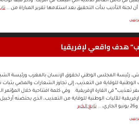
يقين في كأس العالم للأندية التي أُقيمت في أمريكا. وذكر فيفا لوكالة ا
) أن لجنة التأديب بدأت التحقيق بعد استلامها تقرير المباراة من …
تاب
بريس
يب” هدف واقعي لإفريقيا
ش، رئيسة المجلس الوطني لحقوق الإنسان بالمغرب ورئيسة الشب
ات الوطنية للوقاية من التعذيب، إلى تجاوز الشعارات والمضي بثبات ن
تعذيب” في القارة الإفريقية. وفي كلمة افتتاحية خلال المؤتمر ا
لإفريقية للآليات الوطنية للوقاية من التعذيب، الذي يحتضنه أرخبيل
تابع الخبر
بريس