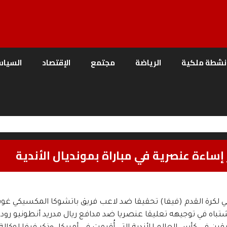
نشطة ملكية
الرياضة
مجتمع
الإقتصاد
السياس
ساءة عنصرية في مباراة بمونديال الأندية
ولي لكرة القدم (فيفا) تحقيقا ضد لاعب فريق باتشوكا المكسيكي غو
شتباه في توجيهه تعليقا عنصريا ضد مدافع ريال مدريد أنطونيو رودي