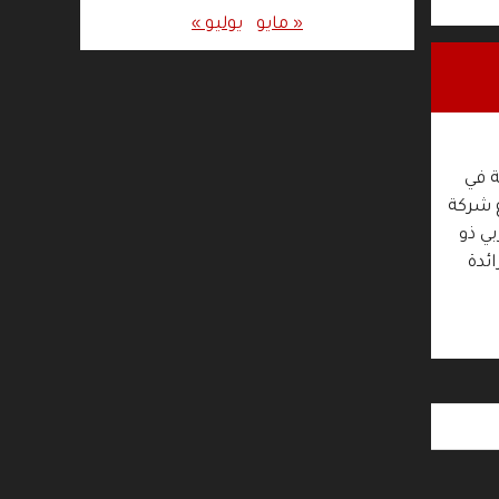
« مايو
يوليو »
ة في
40 طن. وأوضح بلاغ شركة
ي ذو
يالز” (CNGR Advanced Materials)، الرائدة