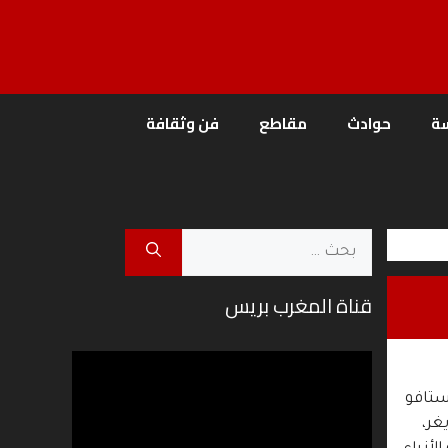
ة
حوادث
مقاطع
فن وثقافة
البحث
عن:
قناة المغرب بريس
مشغل
الفيديو
ستافو
غر،