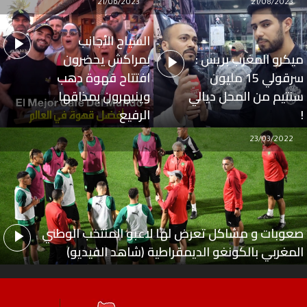
21/06/2023
21/08/2023
السياح الأجانب
ميكرو المغرب بريس :
بمراكش يحضرون
سرقولي 15 مليون
افتتاح قهوة دهب
سنتيم من المحل ديالي
وينبهرون بمذاقها
!
الرفيع
23/03/2022
صعوبات و مشاكل تعرض لها لاعبو المنتخب الوطني
المغربي بالكونغو الديمقراطية (شاهد الفيديو)