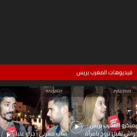
فيديوهات المغرب بريس
11/12/2023
21/12/2023
ميكرو المغرب بريس :
واش تقبل تزوج بامرأة
شاب مغربي : جراو عليا