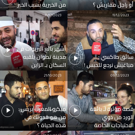
أو راجل مقاريش ؟
من الخيرية بسبب الخبز
11/12/2023
11/12/2023
أشهر بائع البريوات في
سائق طاكسي :
مدينة تطوان يلقبه
مباغيش نرجع للحبس !
السكان بـ الزاين
21/10/2023
09/12/2023
قصة مؤثرة لـ بائعة
ميكرو المغرب بريس :
الورد من ذوي
من هو قدوتك في
الاحتياجات الخاصة
هذه الحياة ؟