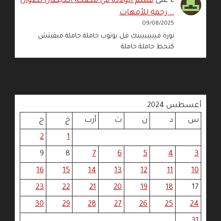
L
على
قسم الولادة في مصحة أكديطال تطوان
… رحمة للأمهات
09/08/2025
نورة فييييييينك فل يوتوب حاملة حاملة مبقيتش
كتحط حاملة حاملة
أغسطس 2024
س
د
ن
ث
أرب
خ
ج
2
1
9
8
7
6
5
4
3
16
15
14
13
12
11
10
23
22
21
20
19
18
17
30
29
28
27
26
25
24