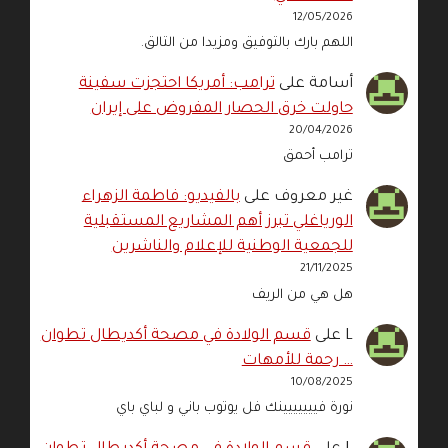
12/05/2026
اللهم بارك بالتوفيق ومزيدا من التالق.
أسامة
على
ترامب: أمريكا احتجزت سفينة
حاولت خرق الحصار المفروض على إيران
20/04/2026
ترامب أحمق
غير معروف
على
بالفيديو: فاطمة الزهراء
الورياغلي تبرز أهم المشاريع المستقبلية
للجمعية الوطنية للإعلام والناشرين
21/11/2025
هل هي من الريف
L
على
قسم الولادة في مصحة أكديطال تطوان
… رحمة للأمهات
10/08/2025
نورة فييييييينك فل يوتوب باني و لباي باي