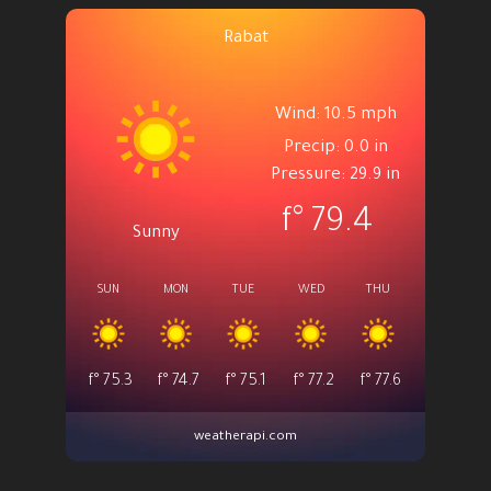
Rabat
Wind: 10.5 mph
Precip: 0.0 in
Pressure: 29.9 in
°f
79.4
Sunny
SUN
MON
TUE
WED
THU
°f
75.3
°f
74.7
°f
75.1
°f
77.2
°f
77.6
weatherapi.com