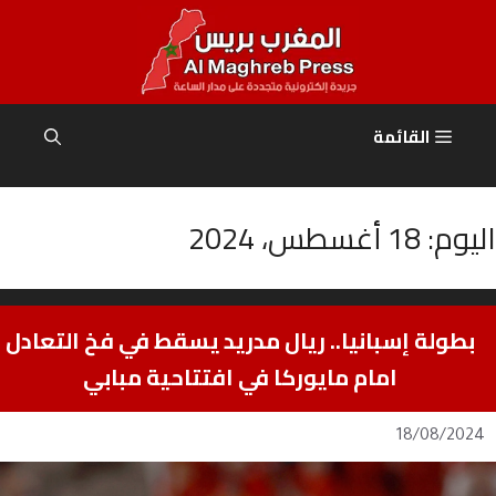
نتقل
لى
لمحتوى
القائمة
اليوم:
18 أغسطس، 2024
بطولة إسبانيا.. ريال مدريد يسقط في فخ التعادل
امام مايوركا في افتتاحية مبابي
18/08/2024