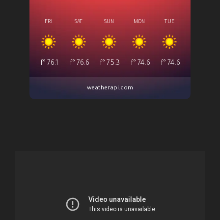
FRI
SAT
SUN
MON
TUE
°f
76.1
°f
76.6
°f
75.3
°f
74.6
°f
74.6
weatherapi.com