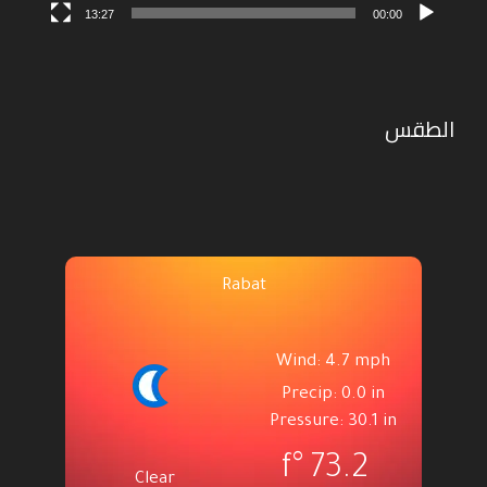
13:27
00:00
الطقس
Rabat
Wind: 4.7 mph
Precip: 0.0 in
Pressure: 30.1 in
°f
73.2
Clear