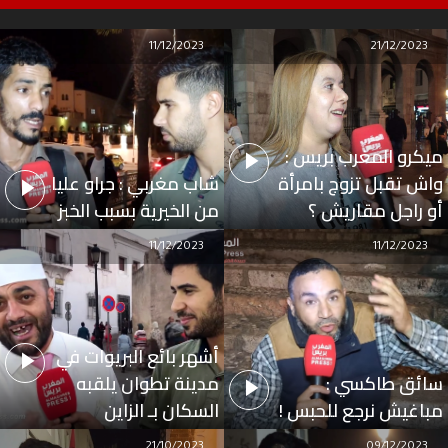
11/12/2023
21/12/2023
ميكرو المغرب بريس :
واش تقبل تزوج بامرأة
شاب مغربي : جراو عليا
أو راجل مقاريش ؟
من الخيرية بسبب الخبز
11/12/2023
11/12/2023
أشهر بائع البريوات في
سائق طاكسي :
مدينة تطوان يلقبه
مباغيش نرجع للحبس !
السكان بـ الزاين
21/10/2023
09/12/2023