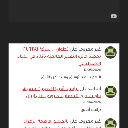
غير معروف
على
تطوان … شركة FUTPAI
تحصد جائزة التقدير العالمية 2026 في الذكاء
الاصطناعي
12/05/2026
اللهم بارك بالتوفيق ومزيدا من التالق.
أسامة
على
ترامب: أمريكا احتجزت سفينة
حاولت خرق الحصار المفروض على إيران
20/04/2026
ترامب أحمق
غير معروف
على
بالفيديو: فاطمة الزهراء