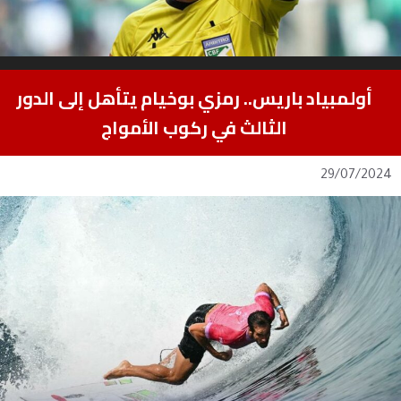
أولمبياد باريس.. رمزي بوخيام يتأهل إلى الدور
الثالث في ركوب الأمواج
29/07/2024