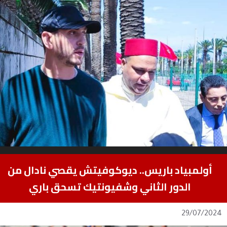
أولمبياد باريس.. ديوكوفيتش يقصي نادال من
الدور الثاني وشفيونتيك تسحق باري
29/07/2024