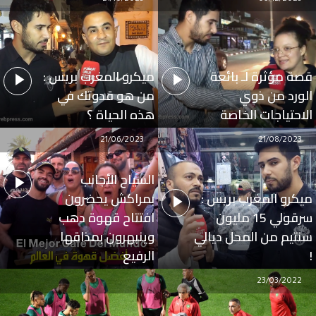
قصة مؤثرة لـ بائعة
ميكرو المغرب بريس :
الورد من ذوي
من هو قدوتك في
الاحتياجات الخاصة
هذه الحياة ؟
21/06/2023
21/08/2023
السياح الأجانب
ميكرو المغرب بريس :
بمراكش يحضرون
سرقولي 15 مليون
افتتاح قهوة دهب
سنتيم من المحل ديالي
وينبهرون بمذاقها
!
الرفيع
23/03/2022