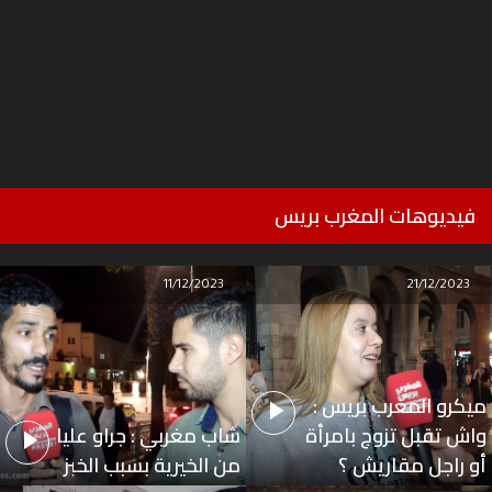
فيديوهات المغرب بريس
11/12/2023
21/12/2023
ميكرو المغرب بريس :
واش تقبل تزوج بامرأة
شاب مغربي : جراو عليا
أو راجل مقاريش ؟
من الخيرية بسبب الخبز