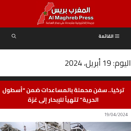
نتقل
لى
لمحتوى
القائمة
اليوم:
19 أبريل، 2024
تركيا.. سفن محملة بالمساعدات ضمن “أسطول
الحرية” تتهيأ للإبحار إلى غزة
19/04/2024