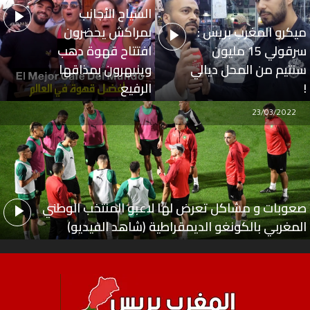
السياح الأجانب
ميكرو المغرب بريس :
بمراكش يحضرون
سرقولي 15 مليون
افتتاح قهوة دهب
سنتيم من المحل ديالي
وينبهرون بمذاقها
!
الرفيع
23/03/2022
صعوبات و مشاكل تعرض لها لاعبو المنتخب الوطني
المغربي بالكونغو الديمقراطية (شاهد الفيديو)