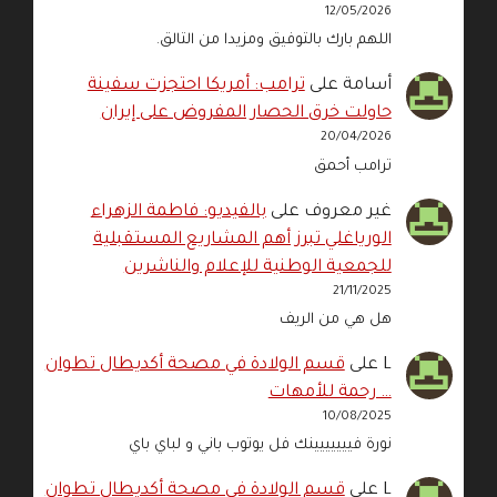
12/05/2026
اللهم بارك بالتوفيق ومزيدا من التالق.
أسامة
على
ترامب: أمريكا احتجزت سفينة
حاولت خرق الحصار المفروض على إيران
20/04/2026
ترامب أحمق
غير معروف
على
بالفيديو: فاطمة الزهراء
الورياغلي تبرز أهم المشاريع المستقبلية
للجمعية الوطنية للإعلام والناشرين
21/11/2025
هل هي من الريف
L
على
قسم الولادة في مصحة أكديطال تطوان
… رحمة للأمهات
10/08/2025
نورة فييييييينك فل يوتوب باني و لباي باي
L
على
قسم الولادة في مصحة أكديطال تطوان