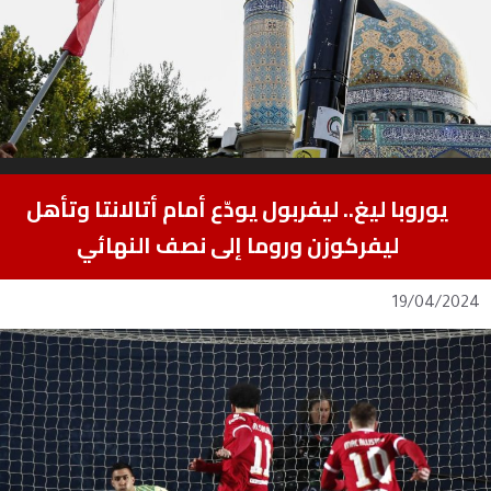
يوروبا ليغ.. ليفربول يودّع أمام أتالانتا وتأهل
ليفركوزن وروما إلى نصف النهائي
19/04/2024