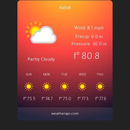
Rabat
Wind: 8.1 mph
Precip: 0.0 in
Pressure: 30.0 in
°f
80.8
Partly Cloudy
SUN
MON
TUE
WED
THU
°f
75.5
°f
74.7
°f
75.0
°f
77.3
°f
77.6
weatherapi.com