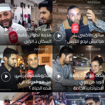
11/12/2023
11/12/2023
أشهر بائع البريوات في
سائق طاكسي :
مدينة تطوان يلقبه
مباغيش نرجع للحبس !
السكان بـ الزاين
21/10/2023
09/12/2023
قصة مؤثرة لـ بائعة
ميكرو المغرب بريس :
الورد من ذوي
من هو قدوتك في
الاحتياجات الخاصة
هذه الحياة ؟
21/06/2023
21/08/2023